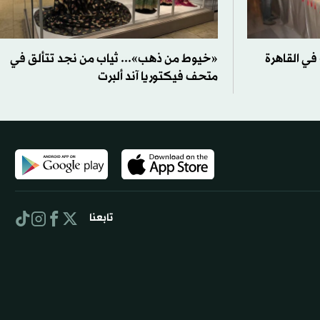
في القاهرة
«خيوط من ذهب»... ثياب من نجد تتألق في
متحف فيكتوريا آند ألبرت
تابعنا