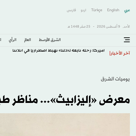
عربي
English
Türkçe
اردو
فارسى
الأحد,
9 أغسطس 2026
-
25 صفَر 1448 هـ
الشرق الأوسط​
العالم
الرأي
ا
أميركا: رحلة تابعة لـ«دلتا» تهبط اضطرارياً في أتلانتا
آخر الأخبار
يوميات الشرق
معرض «إليزابيث»... مناظر ط