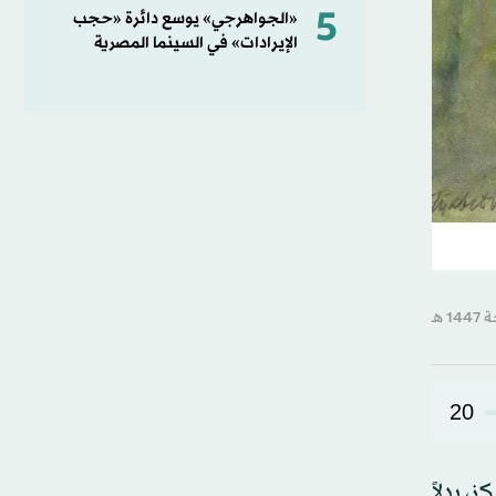
5
«الجواهرجي» يوسع دائرة «حجب
الإيرادات» في السينما المصرية
20
، بدلاً