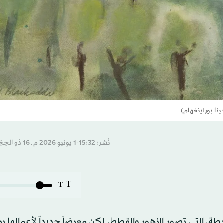
نُشر: 15:32-1 يونيو 2026 م ـ 16 ذو الحِجّة 1447 هـ
T
T
ة، التي تصور الزهور والقطط، لكن معرضاً جديداً لأعمالها يركز