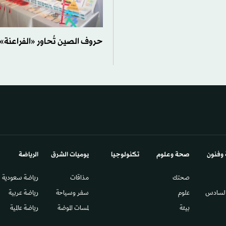
حروف الصين تُحاور «الفراعنة» 
 وفنون
صحة وعلوم
تكنولوجيا
يوميات الشرق​
الرياضة
صحتك
مذاقات
رياضة سعودية
السادس​
علوم
سفر وسياحة
رياضة عربية
بيئة
لمسات الموضة
رياضة عالمية