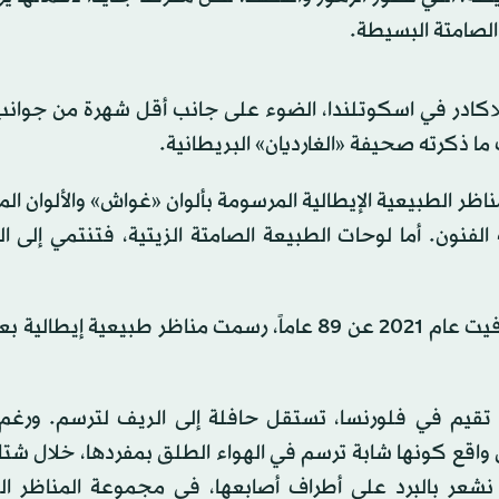
الصامتة البسيطة.
اكادر في اسكوتلندا، الضوء على جانب أقل شهرة من جوانب 
ا ذكرته صحيفة «الغارديان» البريطانية.
ظر الطبيعية الإيطالية المرسومة بألوان «غواش» والألوان الم
فنون. أما لوحات الطبيعة الصامتة الزيتية، فتنتمي إلى ا
وقالت الكاتبة الفنية والمحررة آنا برادي إن بلاكادر، التي تُوفيت عام 2021 عن 89 عاماً، رسمت مناظر طبيع
تقيم في فلورنسا، تستقل حافلة إلى الريف لترسم. ورغم أ
واقع كونها شابة ترسم في الهواء الطلق بمفردها، خلال شت
 نشعر بالبرد على أطراف أصابعها، في مجموعة المناظر ال