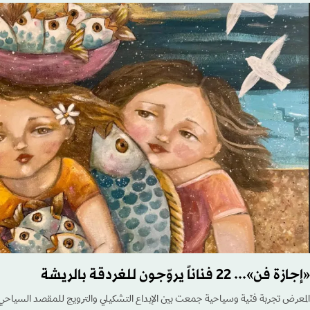
«إجازة فن»... 22 فناناً يروّجون للغردقة بالريشة
المعرض تجربة فنّية وسياحية جمعت بين الإبداع التشكيلي والترويج للمقصد السياحي 