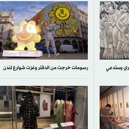
صري يستدعي
رسومات خرجت من الدفتر وغزت شوارع لندن