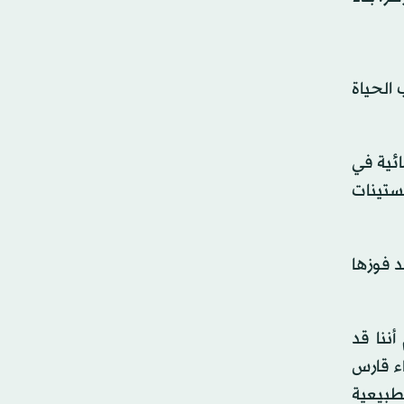
الحياة
ائية في
لستينات
ية إيطالية بعد فوزها
ننا قد
اء قارس
طبيعية