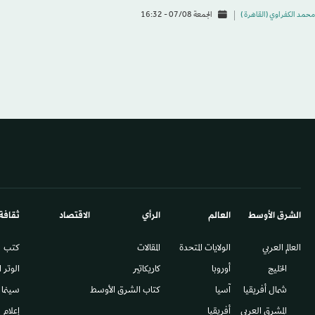
محمد الكفراوي (القاهرة )
الجمعة 07/08 - 16:32
الشرق الأوسط​
العالم
الرأي
الاقتصاد
ثقافة
العالم العربي
الولايات المتحدة
المقالات
كتب
الخليج
أوروبا
كاريكاتير
الوتر 
شمال أفريقيا
آسيا
كتاب الشرق الأوسط
سينما
المشرق العربي
أفريقيا
إعلام