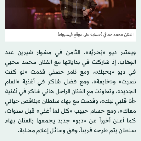
الفنان محمد حماقي (حسابه على موقع فيسبوك)
ويعتبر ديو «بَحريَّه»، الثامن في مشوار شيرين عبد
الوهاب، إذ شاركت في بداياتها مع الفنان محمد محيي
في ديو «بحبك»، ومع تامر حسني قدمت «لو كنت
نسيت» و«خايفة»، ومع فضل شاكر في أغنية «العام
الجديد»، وتعاونت مع الفنان الراحل هاني شاكر في أغنية
«أنا قلبي ليك»، وقدمت مع بهاء سلطان «بناقص حياتي
معاك»، ومع حسام حبيب «كل لما أغني» قبل سنوات،
كما أعلن أخيراً عن «ديو» جديد يجمعها بالفنان بهاء
سلطان يتم طرحه قريباً، وفق وسائل إعلام محلية.