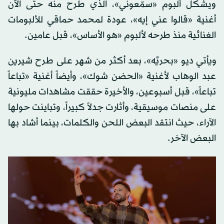
ويشكل ألبوم «سمّعوني»، الذي طرح منه حتى الآن
أغنية «قالوا عني إيه»، عودة لمحمد حماقي للألبومات
الغنائية منذ طرحه لألبوم «هو الأساس»، قبل عامين.
ويأتي ديو «بحريَّه»، بعد أكثر من شهر على طرح شيرين
عبد الوهاب لأغنية «الحضن شوك»، وأيضاً أغنية «تباعاً
تباعاً»، قبل أسبوعين، والأخيرة حققت مشاهدات مليونية
على منصات موسيقية، وأثارت جدلاً كبيراً، وتباينت حولها
الآراء، حيث انتقد البعض اللحن والكلمات، بينما أشاد بها
البعض الآخر.