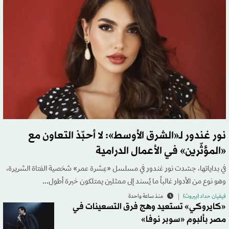
نور غندور لـ«الشرق الأوسط»: لا أحبّذ التعاون مع
«المؤثّرين» في الأعمال الدرامية
في بداياتها، جسّدت نور غندور في مسلسل «عِشرة عمر» شخصية الفتاة الشريرة،
وهو نوع من الأدوار غالباً ما يُسند إلى ممثلين يمتلكون خبرة أطول...
فيفيان حداد (بيروت)
منذ ساعة واحدة
«كايروكي» تستعيد وهج فرق التسعينات في
مصر بألبوم «سوبر نوفا»