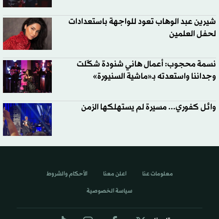
شيرين عبد الوهاب تعود للواجهة باستعدادات
لحفل العلمين
نسمة محجوب: أعمال هاني شنودة شكّلت
وجداننا واستعدته بـ«ماشية السنيورة»
وائل كفوري... مسيرة لم يستهلكها الزمن
معلومات عنا
اعلن معنا
الأحكام والشروط
سياسة الخصوصية