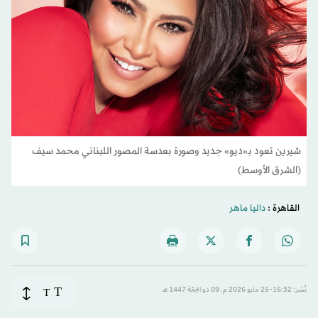
شيرين تعود بـ«ديو» جديد وصورة بعدسة المصور اللبناني محمد سيف
(الشرق الأوسط)
القاهرة :
داليا ماهر
T
نُشر: 16:32-25 مايو 2026 م ـ 09 ذو الحِجّة 1447 هـ
T