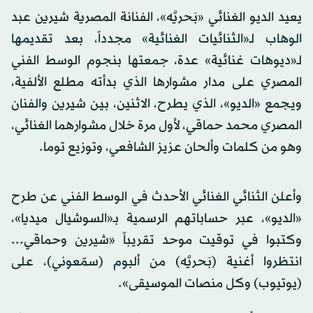
يعيد الديو الغنائي «بَحريَّه»، الفنانة المصرية شيرين عبد
الوهاب لـ«الثنائيات الغنائية» مجدداً، بعد تقديمها
لـ«ديوهات غنائية» عدة، جمعتها بنجوم الوسط الفني
المصري على مدار مشوارها الذي بدأته مطلع الألفية،
ويجمع «الديو»، الذي يطرح، الاثنين، بين شيرين والفنان
المصري محمد حماقي، لأول مرة خلال مشوارهما الغنائي،
وهو من كلمات وألحان عزيز الشافعي، وتوزيع توما.
وأعلن الثنائي الغنائي الأحدث في الوسط الفني عن طرح
«الديو»، عبر حساباتهم الرسمية بـ«السوشيال ميديا»،
وكتبوا في توقيت موحد تقريباً «شيرين وحماقي...
انتظروا أغنية (بَحريَّه) من ألبوم (سمّعوني)، على
(يوتيوب) وكل منصات الموسيقى».