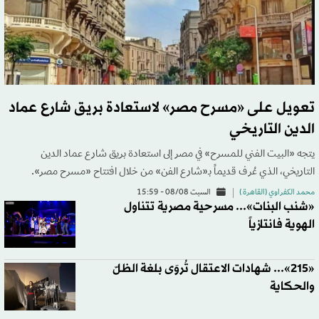
تعويل على «مسرح مصر» لاستعادة بريق شارع عماد
الدين التاريخي
يتجه «البيت الفني للمسرح» في مصر إلى استعادة بريق شارع عماد الدين
التاريخي، الذي عُرف قديماً بـ«شارع الفن» من خلال افتتاح «مسرح مصر».
محمد الكفراوي (القاهرة )
السبت 08/08 - 15:59
«شنب البنات»... مسرحية مصرية تتناول
الهوية فانتازياً
«215»... شهادات الاعتقال تُروَى بلغة الظلّ
والحكاية