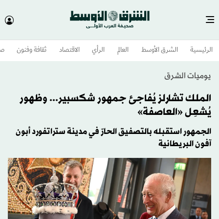
الرئيسية
الشرق الأوسط​
العالم
الرأي
الاقتصاد
ثقافة وفنون
صح
يوميات الشرق
الملك تشارلز يُفاجئ جمهور شكسبير... وظهور
يُشعِل «العاصفة»
الجمهور استقبله بالتصفيق الحارّ في مدينة ستراتفورد أبون
آفون البريطانية