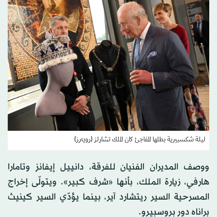
ليلة شكسبيرية بطلها المفاجئ كان الملك تشارلز (رويترز)
ووصف المديران الفنيان للفرقة، دانييل إيفانز وتامارا
هارفي، زيارة الملك، بأنها «شرف كبير». ويتولّى إخراج
المسرحية السير ريتشارد آير، بينما يؤدّي السير كينيث
براناه دور بروسبيرو.