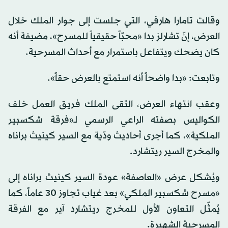
وقالت تامارا هارفي، التي جلست إلى جوار الملك خلال
العرض، إنّ تشارلز بدا «محبّاً حقيقياً للمسرح»، مضيفة أنه
كان يضحك ويتفاعل باستمرار مع أحداث المسرحية.
وتابعت: «بدا واضحاً أنه استمتع بالعرض حقاً».
وعقب انتهاء العرض، التقى الملك فريق العمل خلف
الكواليس بصفته الراعي الرسمي لـ«فرقة شكسبير
الملكية»، كما أجرى أحاديث ودّية مع السير كينيث براناه
والمخرج السير ريتشارد.
ويُشكل عرض «العاصفة» عودة السير كينيث براناه إلى
«مسرح شكسبير الملكي» بعد غياب تجاوز 30 عاماً، كما
يُمثّل التعاون الأول للمخرج ريتشارد آير مع الفرقة
المسرحية الشهيرة.