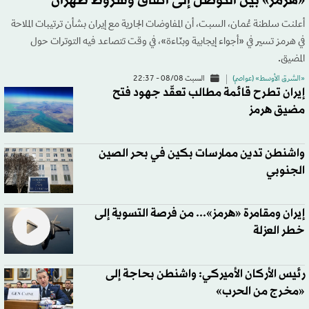
«هرمز» بين التوصل إلى اتفاق وشروط طهران
أعلنت سلطنة عُمان، السبت، أن المفاوضات الجارية مع إيران بشأن ترتيبات الملاحة
في هرمز تسير في «أجواء إيجابية وبنّاءة»، في وقت تتصاعد فيه التوترات حول
المضيق.
«الشرق الأوسط» (عواصم)
السبت 08/08 - 22:37
إيران تطرح قائمة مطالب تعقّد جهود فتح
مضيق هرمز
واشنطن تدين ممارسات بكين في بحر الصين
الجنوبي
إيران ومقامرة «هرمز»... من فرصة التسوية إلى
خطر العزلة
رئيس الأركان الأميركي: واشنطن بحاجة إلى
«مخرج من الحرب»