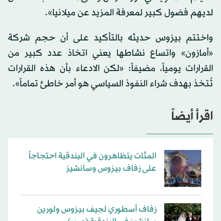
لديهم فضول كبير لمعرفة المزيد عن ميلانيا».
واختتم بيزوس حديثه بالتأكيد على أن حجم شركة
«أمازون» واتساع نشاطها يعني اتخاذ عدد كبير من
القرارات يومياً، مضيفاً: «لكن الادعاء بأن هذه القرارات
تُتخذ بهدف شراء النفوذ السياسي هو أمر خاطئ تماماً».
اقرأ أيضاً
المئات يتظاهرون في البندقية احتجاجاً
على زفاف بيزوس وسانشيز
زفاف أسطوري لجيف بيزوس ولورين