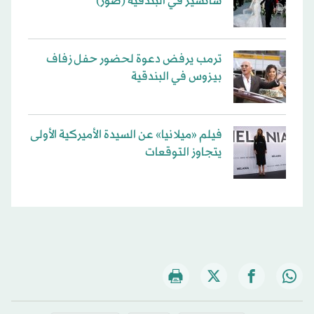
سانشيز في البندقية (صور)
ترمب يرفض دعوة لحضور حفل زفاف
بيزوس في البندقية
فيلم «ميلانيا» عن السيدة الأميركية الأولى
يتجاوز التوقعات