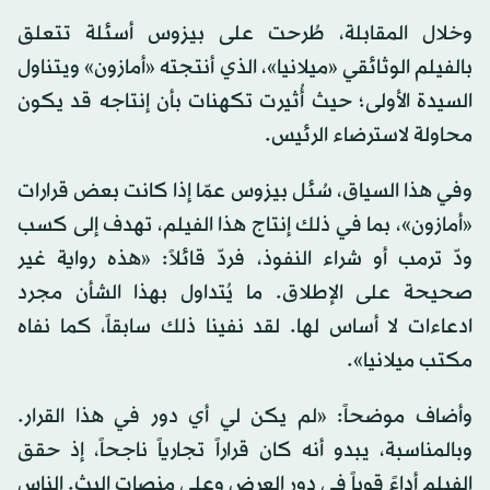
وخلال المقابلة، طُرحت على بيزوس أسئلة تتعلق
بالفيلم الوثائقي «ميلانيا»، الذي أنتجته «أمازون» ويتناول
السيدة الأولى؛ حيث أُثيرت تكهنات بأن إنتاجه قد يكون
محاولة لاسترضاء الرئيس.
وفي هذا السياق، سُئل بيزوس عمّا إذا كانت بعض قرارات
«أمازون»، بما في ذلك إنتاج هذا الفيلم، تهدف إلى كسب
ودّ ترمب أو شراء النفوذ، فردّ قائلاً: «هذه رواية غير
صحيحة على الإطلاق. ما يُتداول بهذا الشأن مجرد
ادعاءات لا أساس لها. لقد نفينا ذلك سابقاً، كما نفاه
مكتب ميلانيا».
وأضاف موضحاً: «لم يكن لي أي دور في هذا القرار.
وبالمناسبة، يبدو أنه كان قراراً تجارياً ناجحاً، إذ حقق
الفيلم أداءً قوياً في دور العرض وعلى منصات البث. الناس