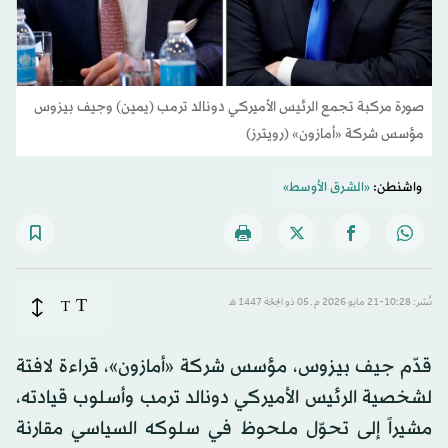
صورة مركبة تجمع الرئيس الأميركي دونالد ترمب (يمين) وجيف بيزوس
مؤسس شركة «أمازون» (رويترز)
واشنطن:
«الشرق الأوسط»
T
نُشر: 10:28-21 مايو 2026 م ـ 05 ذو الحِجّة 1447 هـ
T
قدّم جيف بيزوس، مؤسس شركة «أمازون»، قراءة لافتة
لشخصية الرئيس الأميركي دونالد ترمب وأسلوب قيادته،
مشيراً إلى تحوّل ملحوظ في سلوكه السياسي مقارنة