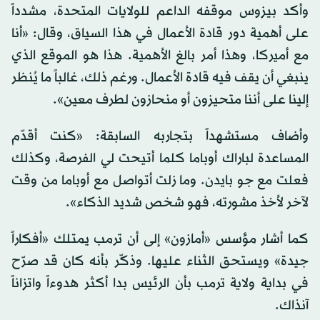
وأكد بيزوس موقفه الداعم للولايات المتحدة، مشدداً
على أهمية دور قادة الأعمال في هذا السياق، وقال: «أنا
مع أميركا، وهذا أمر بالغ الأهمية. هذا هو الموقع الذي
ينبغي أن يقف فيه قادة الأعمال. ورغم ذلك، غالباً ما يُنظر
إلينا على أننا متحيزون أو منحازون لطرف معين».
وأضاف مستشهداً بتجاربه السابقة: «كنت أقدّم
المساعدة لباراك أوباما كلما أتيحت لي الفرصة، وكذلك
فعلت مع جو بايدن. وما زلت أتواصل مع أوباما من وقت
لآخر لأخذ مشورته، فهو شخص شديد الذكاء».
كما أشار مؤسس «أمازون» إلى أن ترمب يمتلك «أفكاراً
جيدة» ويستحق الثناء عليها. وذكّر بأنه كان قد صرّح
في بداية ولاية ترمب بأن الرئيس بدا أكثر هدوءاً واتزاناً
آنذاك.