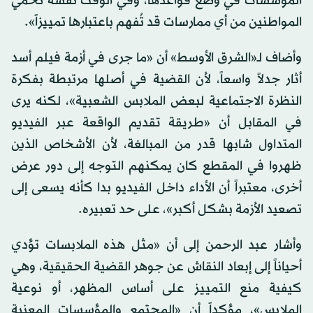
المؤسسات في وضع قواعدها، وفي الوقت نفسه تحمي
المواطنين من أي ممارسات قد تُفهم باعتبارها تمييزاً».
وأضاف لـ«الشرق الأوسط» أن «ما جرى في أزمة فيلم أسد
أثار جدلاً واسعاً، لأن القضية في أصلها مرتبطة بفكرة
النظرة الاجتماعية لبعض الملابس الشعبية»، لكنه يرى
في المقابل أن «طريقة تقديم الواقعة عبر الفيديو
المتداول شابها قدر من المبالغة، لأن الأشخاص الذين
ظهروا في المقطع كان يمكنهم التوجه إلى دور عرض
أخرى، معتبراً أن الأداء داخل الفيديو بدا كأنه يسعى إلى
تصعيد الأزمة بشكل أكبر»، على حد تعبيره.
وأشار عبد الرحمن إلى أن «مثل هذه الملابسات تؤدي
أحياناً إلى إبعاد النقاش عن جوهر القضية الحقيقية، وهي
كيفية منع التمييز على أساس المظهر، أو نوعية
الملابس»، مؤكداً أن «المجتمع والمؤسسات المعنية