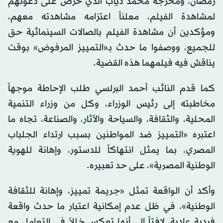
رمضان، ومخرجه محمد دياب الذي حرص على دعوتهم
لمشاهدة الفيلم، معلناً اعتزامه مشاهدته معهم،
ومؤكدين أن مشاهدة الفيلم بالصالات السينمائية حق
للجميع، ووصفوا ما حدث بـ«التمييز المرفوض» بوقت
يناقش فيه فيلمهما هذه القضية.
كما قدم النائب أحمد البرلسي طلب الإحاطة موجهاً
مخاطبته إلى رئيس الوزراء، وكل من وزراء التنمية
المحلية، والثقافة، والسياحة والآثار، والصناعة، تجاه ما
اعتبره «التمييز ضد المواطنين بسبب ارتداء الجلباب
المصري، بما يمثل انتهاكاً للدستور، وإهانة للهوية
الوطنية المصرية»، على حد تعبيره.
وأكد أن الواقعة تمثل «جريمة تمييز، وإهانة للثقافة
الوطنية»، في ظل عدم إمكانية اعتبار ما حدث واقعة
فردية عادية، لافتاً إلى أنها تعكس خللاً في التعامل مع