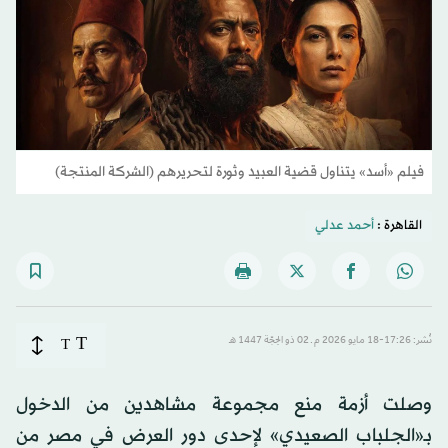
فيلم «أسد» يتناول قضية العبيد وثورة لتحريرهم (الشركة المنتجة)
القاهرة :
أحمد عدلي
T
نُشر: 17:26-18 مايو 2026 م ـ 02 ذو الحِجّة 1447 هـ
T
وصلت أزمة منع مجموعة مشاهدين من الدخول
بـ«الجلباب الصعيدي» لإحدى دور العرض في مصر من