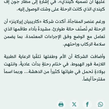
عليها أن تسميه كيندي»، في إشارةٍ إلى مطار جون إف
كيندي الذي كانت الرحلة على وشك الوصول إليه.
ورغم عنصر المفاجأة، أكدت شركة «كاريبيان إيرلاينز» أن
الرحلة لم تُصنّف حالة طوارئ، مشيدةً بأداء طاقمها الذي
تعامل مع الوضع وفق الإجراءات المعتمدة، بما يضمن
سلامة الركاب وراحتهم.
وأضافت الشركة أن الأم وطفلها تلقّيا الرعاية الطبية
اللازمة فور الهبوط، في ختام رحلةٍ بدأت عاديةً، وانتهت
بولادةٍ تحمل في طياتها كثيراً من الدهشة... وربما اسماً
مقترحاً أيضاً.