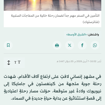
التأمين في السفر مهم جداً لضمان رحلة خالية من المفاجآت السلبية
(شاترستوك)
واشنطن:
«الشرق الأوسط»
T
نُشر: 16:02-7 أبريل 2026 م ـ 20 شوّال 1447 هـ
T
في مشهدٍ إنسانيٍ لافتٍ على ارتفاع آلاف الأقدام، شهدت
رحلة جوية متجهة من كينغستون في جامايكا إلى
نيويورك ولادةً غير متوقعة، حوّلت مسار رحلةٍ اعتياديةٍ
إلى قصةٍ استثنائيةٍ عن بداية حياةٍ جديدةٍ في السماء.