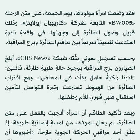
فقد وضعت امرأة مولودها، يوم الجمعة، على متن الرحلة
«BW005» التابعة لشركة «كاريبيان إيرلاينز»، وذلك
قبيل وصول الطائرة إلى وجهتها، في واقعةٍ نادرةٍ
استدعت تنسيقاً سريعاً بين طاقم الطائرة وبرج المراقبة.
وحسب تسجيلٍ صوتيٍ بثّته شبكة «CBS News»، أبلغ
الطيارون برج المراقبة بوجود حالةٍ طبيةٍ طارئة، قائلين:
«لدينا راكبةٌ حاملٌ بدأت في المخاض». ومع اقتراب
الطائرة من الهبوط، تسارعت وتيرة التواصل لتأمين
استقبالٍ طبيٍ فوري للأم وطفلها.
وبعد تأكيد الطاقم أن المرأة أنجبت بالفعل على متن
الطائرة، لم يخلُ الموقف من لمسةٍ إنسانيةٍ طريفة؛ إذ
علّق أحد مراقبي الحركة الجوية مازحاً: «أخبروها أن