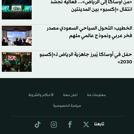
«من أوساكا إلى الرياض»... فعالية تُجسِّد
انتقال «إكسبو» بين المدينتين
الخطيب: التحول السياحي السعودي مصدر
فخر عربي ونموذج عالمي ملهم
حفل في أوساكا يُبرز جاهزية الرياض لـ«إكسبو
2030»
معلومات عنا
اعلن معنا
الأحكام والشروط
سياسة الخصوصية
تابعنا