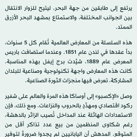
يرتفع إلى طابقين من جهة البحر، ليتيح للزوار الانتقال
بين الجوانب المختلفة، والاستمتاع بمشهد البحر الأزرق
الممتد.
هذه السلسلة من المعارض العالمية تُقام كل 5 سنوات،
بدأ عقدها في لندن عام 1851. وعندما استضافت باريس
المعرض عام 1889، شيَّدت برج إيفل بهذه المناسبة.
كانت هذه المعارض واجهة تكنولوجية وصناعية للبلدان
المشاركة، تعرض فيها منجزات الثورة الصناعية.
وصل «الإكسبو» إلى أوساكا هذه المرة والعالم على شفير
ركود اقتصادي ومهدِّدٍ بالحروب والنزاعات. ومع ذلك، فإن
الاستعدادات الهائلة عند المداخل تُصيب الزائر بالدهشة،
رغم شكاوى المنظمين من بيع عدد تذاكر أقل من
المتوقع. المدهش أن اليابانيين لم يجدوا ضرورةً لتوفير