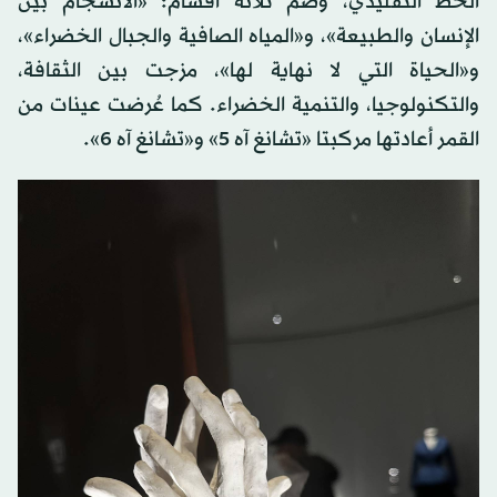
الخط التقليدي، وضم ثلاثة أقسام: «الانسجام بين
الإنسان والطبيعة»، و«المياه الصافية والجبال الخضراء»،
و«الحياة التي لا نهاية لها»، مزجت بين الثقافة،
والتكنولوجيا، والتنمية الخضراء. كما عُرضت عينات من
القمر أعادتها مركبتا «تشانغ آه 5» و«تشانغ آه 6».