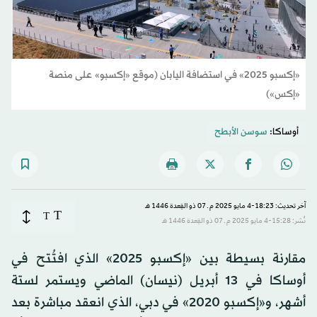
«إكسبو 2025» في استضافة اليابان (موقع «إكسبو» على منصة
«إكس»)
أوساكا:
سوسن الأبطح
آخر تحديث: 18:23-4 مايو 2025 م ـ 07 ذو القِعدة 1446 هـ
T
T
نُشر: 15:28-4 مايو 2025 م ـ 07 ذو القِعدة 1446 هـ
مقارنة بسيطة بين «إكسبو 2025» الذي افتُتح في
أوساكا في 13 أبريل (نيسان) الماضي ويستمر لستة
أشهر، و«إكسبو 2020» في دبي، الذي انعقد مباشرة بعد