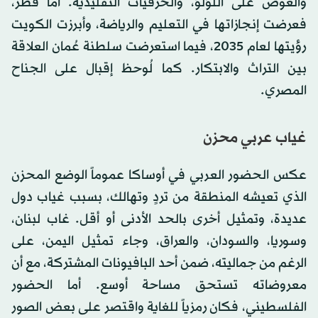
والغوص على اللؤلؤ، والحرفيات التقليدية. أما قطر،
فعرضت إنجازاتها في التعليم والرياضة، وأبرزت الكويت
رؤيتها لعام 2035، فيما استعرضت سلطنة عُمان العلاقة
بين التراث والابتكار. كما لُوحظ إقبال على الجناح
المصري.
غياب عربي محزن
عكس الحضور العربي في أوساكا عموماً الوضع المحزن
الذي تعيشه المنطقة من تردٍ وتهالك، بسبب غياب دول
عديدة، وتمثيل أخرى بالحد الأدنى أو أقل. غاب لبنان،
وسوريا، والسودان، والعراق، وجاء تمثيل اليمن، على
الرغم من جماليته، ضمن أحد البافيونات المشتركة، مع أن
معروضاته تستحق مساحة أوسع. أما الحضور
الفلسطيني، فكان رمزياً للغاية واقتصر على بعض الصور