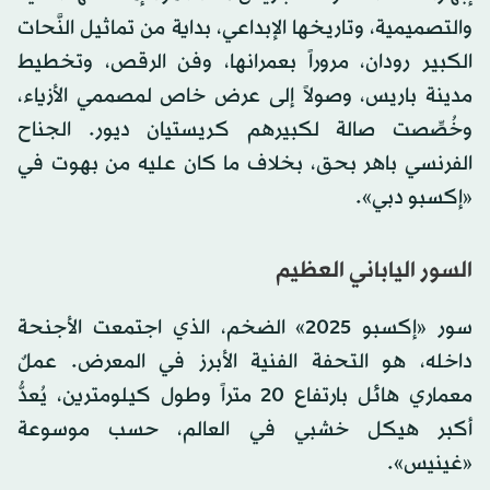
والتصميمية، وتاريخها الإبداعي، بداية من تماثيل النَّحات
الكبير رودان، مروراً بعمرانها، وفن الرقص، وتخطيط
مدينة باريس، وصولاً إلى عرض خاص لمصممي الأزياء،
وخُصِّصت صالة لكبيرهم كريستيان ديور. الجناح
الفرنسي باهر بحق، بخلاف ما كان عليه من بهوت في
«إكسبو دبي».
السور الياباني العظيم
سور «إكسبو 2025» الضخم، الذي اجتمعت الأجنحة
داخله، هو التحفة الفنية الأبرز في المعرض. عملٌ
معماري هائل بارتفاع 20 متراً وطول كيلومترين، يُعدُّ
أكبر هيكل خشبي في العالم، حسب موسوعة
«غينيس».