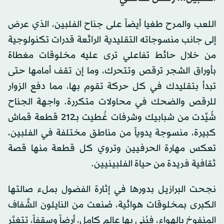
اللعب والمرح طغيا أيضاً على جناح الفلبين، الذي عرض
إلى جانب منسوجاته التقليدية الرائعة قدرات تكنولوجية
من خلال حائط تفاعلي ترى عليه مخلوقات مغطاة
بأوراق الشجر ترقص وتتحرك، وما إن تقف أمامها حتى
تبدأ بتقليدك في كل حركة تقوم بها، مما دفع الزوار
للرقص والضحك في محاولات متكررة. واجهة الجناح
شُيِّدت من شبابيك وشرفات غُطيت بـ212 قطعة قماش
كبيرة، منسوجة يدوياً من مناطق مختلفة في الفلبين،
تعكس مهارة الحرفيين وتروي كل قطعة منها قصة
ثقافية فريدة من حياة الفلبينيين.
نجحت البرازيل بدورها في إثارة الفضول بملء صالتها
الكبرى بمخلوقات هوائية، صُنعت من النايلون الشَّفاف
المنفوخ بالهواء، فبُني بها عالم كامل، أرضاً وسقفاً، تتغيَّر