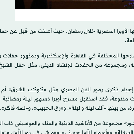
ها الأوبرا المصرية خلال رمضان، حيث أعلنت من قبل عن حفل
لفة.
سارحها المختلفة في القاهرة والإسكندرية ودمنهور حفلات ر
نه، ومجموعة من الحفلات للإنشاد الديني، مثل حفل الشيخ
ر إحياء ذكرى رموز الفن المصري مثل «كوكب الشرق» أم 
ات متنوعة، فقد استقبل مسرح أوبرا دمنهور ليلة رمضانية
من بينها «ألف ليلة و ليلة»، و«رق الحبيب»، و«لسه فاكر».
ر» مجموعة من الأناشيد الدينية والغناء والموسيقى ذات ال
 السلالة»، و«أسماء الله الحسنى»، و«ماشي في نور الله»، و«وال