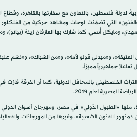
يةً لدولة فلسطين، بالتعاون مع سفارتها بالقاهرة، وقطاع ا
 والفنون» التي تضمّنت لوحات ومشاهد حركية من الفلكلور 
دا مهدي، ومايكل أُنسي، كما شارك بها العازفان زينة (بيانو)،
 العتيقة»، و«ميدلي قولو لأمه»، و«من الشباك»، و«نسَّم علينا 
اعلاً جماهيرياً مميزاً.
لتراث الفلسطيني بالمحافل الدولية، كما أن الفرقة فازت في
ياضة المصرية لعام 2019.
ها «الطبول الدّولي» في مصر، ومهرجان أسوان الدولي ل
 دمنهور للفنون الشعبية»، وغيرها من المهرجانات والفعالي