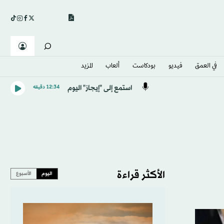
في العمق
فيديو
بودكاست
ألعاب
المزيد
استمع إلى "إيجاز" اليوم
12:34 دقيقه
الأكثر قراءة
اليوم
الأسبوع