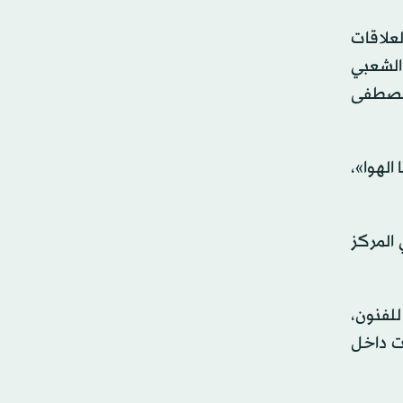
لعلاقات
الشعبي
 ومصطفى
الهوا»،
 المركز
لفنون،
ات داخل