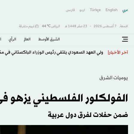
عربي
English
Türkçe
اردو
فارسى
الجمعة,
7 أغسطس 2026
-
23 صفَر 1448 هـ
الرياض
℃
44
غيوم متفرقة
الشرق الأوسط​
العالم
الرأي
ا
ولي العهد السعودي يلتقي رئيس الوزراء الباكستاني في م
آخر الأخبار
يوميات الشرق
الفولكلور الفلسطيني يزهو في 
ضمن حفلات لفرق دول عربية