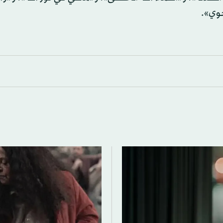
حوي».