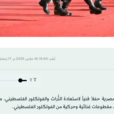
نُشر: 15:50-16 مارس 2025 م ـ 17 رَمضان 1446 هـ
T
T
ية حفلاً فنياً لاستعادة التُّراث والفولكلور الفلسطيني، 
، مقطوعات غنائية وحركية من الفولكلور الفلسطيني.