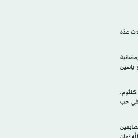
ات عدّة
مضانية
 ياسين
كلثوم،
 في حب
طابعين
له زمان