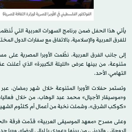
الفولكلور الفلسطيني في الأوبرا المصرية (وزارة الثقافة المصرية)
يأتي هذا الحفل ضمن برنامج السهرات العربية التي تُنظم
للفرق العربية والإسلامية، بالاتفاق مع سفارات الدول المخت
إلى جانب الفرق العربية، نظّمت الأوبرا المصرية على م
متنوعة، من بينها عرض «الليلة الكبيرة» الذي أعلنت ع
التهامي، الأحد.
وتستمر حفلات الأوبرا المتنوعة خلال شهر رمضان، عب
و«موسيقار الأجيال» محمد عبد الوهاب، من خلال فعالي
«كوكب الشرق»، وشملت نخبة من أعمال أم كلثوم الشهيرة، 
وعلى مسرح «معهد الموسيقى العربية» قدَّمت فرقة «الحو
الروحاني والديني، من بينها «عودي يا ليالي الرضا»، و«يا جد