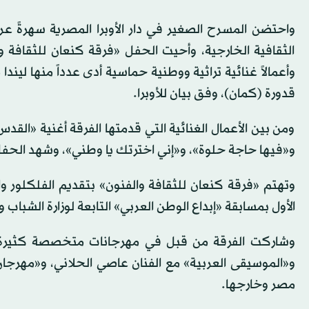
واحتضن المسرح الصغير في دار الأوبرا المصرية سهرةً عرب
الثقافية الخارجية، وأحيت الحفل «فرقة كنعان للثقافة
وأعمالاً غنائية تراثية ووطنية حماسية أدى عدداً منها لين
قدورة (كمان)، وفق بيان للأوبرا.
ومن بين الأعمال الغنائية التي قدمتها الفرقة أغنية «القدس
و«فيها حاجة حلوة»، و«إني اخترتك يا وطني»، وشهد الحفل تف
وتهتم «فرقة كنعان للثقافة والفنون» بتقديم الفلكلور وا
الأول بمسابقة «إبداع الوطن العربي» التابعة لوزارة الشباب والر
وشاركت الفرقة من قبل في مهرجانات متخصصة كثيرة، من
و«الموسيقى العربية» مع الفنان عاصي الحلاني، و«مهرجان
مصر وخارجها.