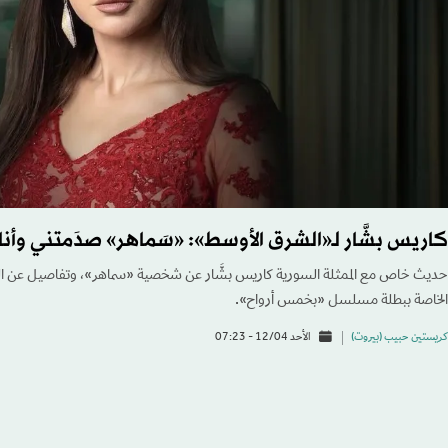
كاريس بشَّار لـ«الشرق الأوسط»: «سَماهر» صدَمتني وأنا 
حديث خاص مع الممثلة السورية كاريس بشَّار عن شخصية «سماهر»، وتفاصيل عن الوصل
الخاصة ببطلة مسلسل «بخمس أرواح».
كريستين حبيب (بيروت)
الأحد 12/04 - 07:23