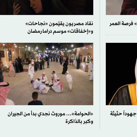
» فرصة العمر
نقاد مصريون يقيّمون «نجاحات»
و«إخفاقات» موسم دراما رمضان
هوداً حثيثة
«الحوامة»… موروث نجدي بدأ من الجيران
وكبر بالذاكرة