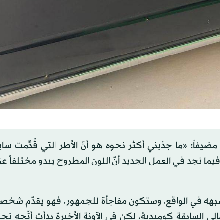
ضيفاً: «ما جذبني أكثر نحوه هو أنّ الأطر التي قُدِّمت ساب
فيما نجد في العمل الجديد أنّ اللون المطروح يبدو مختلفاً عم
بهه في الواقع، وستكون مفاجأة للجمهور. فهو يقدّم شخصي
ي السابقة كوميدية، لكن في الآونة الأخيرة بدأت أتّجه نح