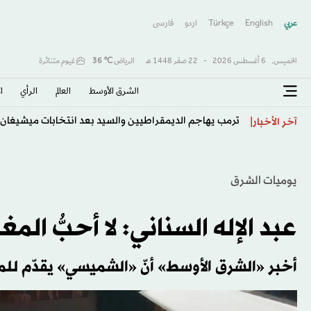
عربي
English
Türkçe
اردو
فارسى
الخميس,
6 أغسطس 2026
-
22 صفَر 1448 هـ
الرياض
℃
36
غيوم متناثرة
الشرق الأوسط​
العالم
الرأي
ا
ترمب يهاجم الديمقراطيين والسيد بعد انتخابات ميشيغان
آخر الأخبار
يوميات الشرق
عبد الإله السناني: لا أحبُّ الم
أخبر «الشرق الأوسط» أنّ «الشميسي» يقدّم للمرّ