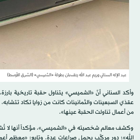
عبد الإله السناني وريم عبد الله يتقسمان بطولة «الشميسي» (الشرق الأوسط)
وأكد السناني أنّ «الشميسي» يتناول حقبة تاريخية بارزة، م
عقدَي السبعينات والثمانينات كانت من زوايا تكاد تتشابه، 
من أعمال تناولت الحقبة عينها».
وكشف معالم شخصيته في «الشميسي»، مؤكداً أنها لا تُش
الله»؛ دور مركَّب يحمل صراعات عدة. وتابع: «معظم أعمال