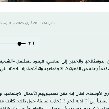
نُشر: 08:14-28 فبراير 2025 م ـ 01 رَمضان 1446 هـ
T
T
من النوستالجيا والحنين إلى الماضي، فيعود مسلسل «الشمي
قدّماً رحلة من التحوّلات الاجتماعية والاقتصادية اللافتة الت
شرق الأوسط»، فقال إنه ممَن تستهويهم الأعمال الاجتماعية وال
خصوصاً إن كانت كتابتها جيّدة وتحمل لغة بصرية لافتة، مشيراً إلى أنّ لديه نحو 3 تجارب سابقة ح
المسلسلات، منها تجربته في مسلسل «العاصوف»، الذي شارك 