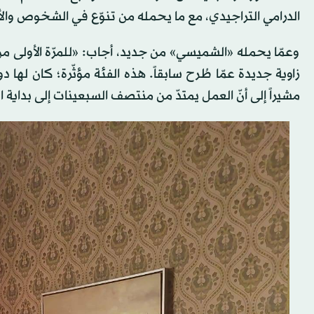
الدرامي التراجيدي، مع ما يحمله من تنوّع في الشخوص والأ
وعمّا يحمله «الشميسي» من جديد، أجاب: «للمرّة الأولى م
زاوية جديدة عمّا طُرح سابقاً. هذه الفئة مؤثّرة؛ كان لها
مشيراً إلى أنّ العمل يمتدّ من منتصف السبعينات إلى بداية 