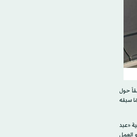
قاً حول
ّا سبقه
ة «عبد
و العمل