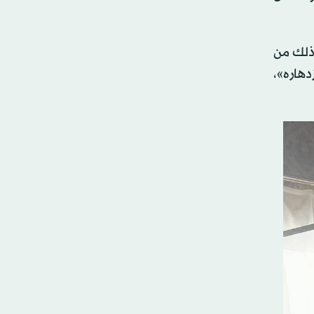
وذلك من
دهاره»،