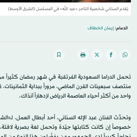
يُقدم السناني شخصية التاجر «عبد الله» في المسلسل (الشرق الأوسط)
الدمام:
إيمان الخطاف
تحمل الدراما السعودية المُرتقبة في شهر رمضان كثيراً 
منتصف سبعينات القرن الماضي، مروراً ببداية الثمانينات، مُ
واحد من أكثر أحياء العاصمة الرياض ازدهاراً آنذاك.
وتحدَّث الفنان عبد الإله السناني، أحد أبطال العمل، لـ«ال
نجاحاً كبيراً لدى الجمهور ممَن يفضّلون هذا النوع من 