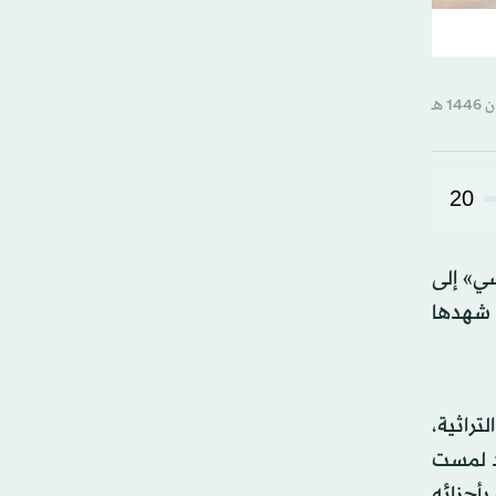
20
سي» إلى
ي شهدها
تراثية،
ول ذلك؛ كانت قد لمست
بأجزائه