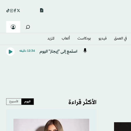
في العمق
فيديو
بودكاست
ألعاب
المزيد
استمع إلى "إيجاز" اليوم
12:34 دقيقه
الأكثر قراءة
اليوم
الأسبوع