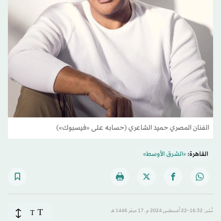
الفنان المصري حميد الشاعري (حسابه على «فيسبوك»)
القاهرة:
«الشرق الأوسط»
T
نُشر: 16:32-22 أغسطس 2024 م ـ 17 صفَر 1446 هـ
T