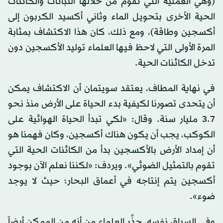
(وهي العملية التي تقوم من خلالها النباتات والكائنات
الحية الأخرى بتحويل الماء وثاني أكسيد الكربون إلى
أكسجين وطاقة)، ومع ذلك، كان هذا الاكتشاف بمثابة
المرة الأولى التي لاحظ فيها العلماء توليد الأكسجين دون
تدخل الكائنات الحية.
في نهاية المطاف، يعتقد سويتمان أن الاكتشاف يمكن
أن يتحدى تصورنا لكيفية بدء الحياة على الأرض منذ نحو
3.7 مليار سنة. وقال: «لكي تبدأ الحياة الهوائية على
الكوكب، يجب أن يكون هناك أكسجين، وكان فهمنا هو
أن إمداد الأرض بالأكسجين بدأ من الكائنات الحية التي
تقوم بالتمثيل الضوئي». ويردف: «لكننا نعلم الآن بوجود
أكسجين يتم إنتاجه في أعماق البحار؛ حيث لا يوجد
ضوء».
وفي السياق نفسه، حذَّر العلماء من أنه من الممكن أيضاً