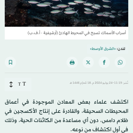
أسراب الأسماك تسبح في المحيط الهادئ (أرشيفية - أ.ف.ب)
لندن:
«الشرق الأوسط»
T
نُشر: 11:19-24 يوليو 2024 م ـ 18 مُحرَّم 1446 هـ
T
اكتشف علماء بعض المعادن الموجودة في أعماق
المحيطات السحيقة، والقادرة على إنتاج الأكسجين في
ظلام دامس، دون أي مساعدة من الكائنات الحية، وذلك
في أول اكتشاف من نوعه.