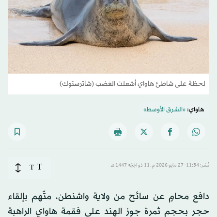
لحظة على شاطئ هاواي أشعلت الغضب (شاترستوك)
هاواي:
«الشرق الأوسط»
T
نُشر: 11:34-27 مايو 2026 م ـ 11 ذو الحِجّة 1447 هـ
T
دافع محامٍ عن سائح من ولاية واشنطن، متّهم بإلقاء
حجر بحجم ثمرة جوز الهند على فقمة هاواي الراهبة