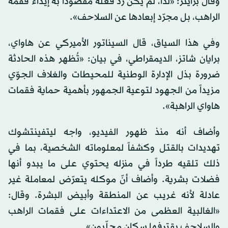
وقال براينر: «لذا، لم يكن ردّ فعله مقصوداً به إيذاء فقمة
الراهب، بل مجرّد إبعادها عن السلاحف».
وفي هذا السياق، قال السيناتور الأميركي عن هاواي،
برايان شاتز، الديمقراطي، في بيان: «تُظهر هذه الحادثة
ضرورة بذل الإدارة الوطنية للمحيطات والغلاف الجوّي
مزيداً من الجهود لتوعية الجمهور بأهمية حماية فقمات
هاواي الراهبة».
وأضاف أنه منذ ظهور الفيديو، واجه ليتفينتشوك
تهديدات بالقتل وكشفاً لمعلوماته الشخصية، بما في
ذلك تلقيه طرداً في منزله يحتوي على ما يبدو أنها
فضلات بشرية. وأضاف أنّ موكله يتعرّض لمعاملة غير
عادلة لأنه غريب عن المنطقة وأبيض البشرة. وقال:
«الغالبية العظمى من الاعتداءات على فقمات الراهب
والسلاحف يقترفها سكان محلّيون».