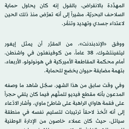
المهدَّدة بالانقراض، بالقول إنه كان يحاول حماية
السلاحف البحريّة، مشيراً إلى أنه تعرَّض منذ ذلك الحين
لاعتداء جسدي وتهديد وتنمُّر.
ووفق «الإندبندنت»، من المقرَّر أن يمثل إيغور
ليتفينتشوك، 38 عاماً، من كوفينغتون في واشنطن،
أمام محكمة المقاطعة الأميركية في هونولولو، الأربعاء،
بتهمة مضايقة حيوان يخضع للحماية.
وفي وقت سابق من هذا الشهر، سجَّل شاهد ما وصفه
المدعون بأنه مقطع فيديو للمتّهم فيما كان يلقي حجراً
على فقمة هاواي الراهبة على شاطئ ماوي. وأشار الادّعاء
إلى أنه اتّخذ لاحقاً ترتيبات لتسليم نفسه في منطقة
سياتل، حيث كان عملاء خاصون من الإدارة الوطنية