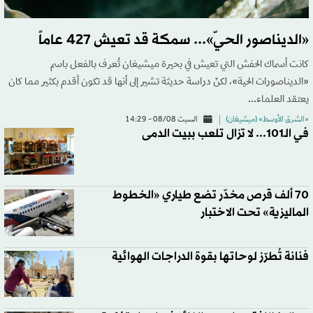
«الديناصور الحيّ»... سمكة قد تعيش 427 عاماً
كانت أسماك الحفش التي تعيش في بحيرة ميشيغان تُعرف بالفعل باسم
«الديناصورات الحية»، لكنّ دراسة حديثة تشير إلى أنها قد تكون أقدم بكثير مما كان
يعتقد العلماء...
«الشرق الأوسط» (ميشيغان)
السبت 08/08 - 14:29
في الـ101... لا تزال تلعب ببيت الدمى
70 ألف قرص مخدّر تضع طياري «الخطوط
الماليزية» تحت الاختبار
فنانة تُطرّز لوحاتها بقوة الدراجات الهوائية