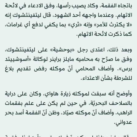
باتجاه الفقمة، وكاد يصيب رأسها، وفق الادعاء في لائحة
الاتهام. وعندما واجهه أحد الشهود، قال ليتفينتشوك إنه
«لا يكترث للأمر» وإنه «ثري» بما يكفي لدفع أي غرامات،
كما ذكرت لائحة الاتهام.
وبعد ذلك، اعتدى رجل «بوحشية» على ليتفينتشوك،
وفق ما صرَّح به محاميه مايلز براينر لوكالة «أسوشييتد
برس». وأضاف المحامي أنّ موكله رفض تقديم بلاغ
للشرطة بشأن الاعتداء.
وأوضح أنه سبقت لموكله زيارة هاواي، وكان على دراية
بالسلاحف البحريّة، في حين لم يكن على علم بفقمات
الراهب. وأضاف أنّ موكله صيّاد، وظن أنّ الفقمة أسد بحر
عدواني.