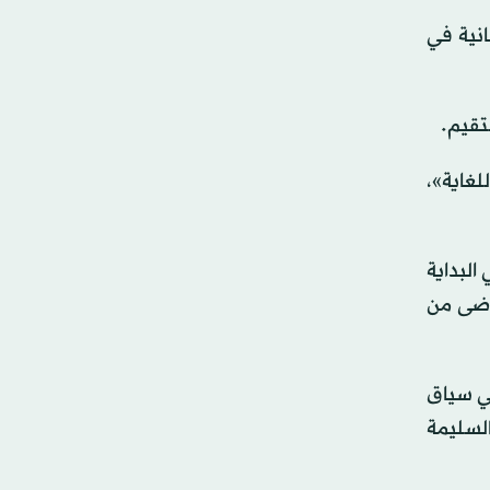
انية في
لغاية»،
البداية
رضى من
ي سياق
السليمة