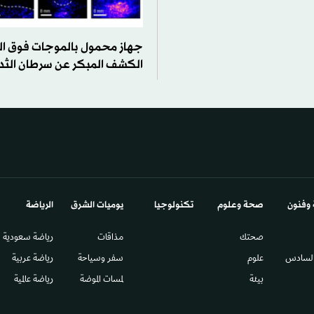
جهاز محمول بالموجات فوق ال
الكشف المبكر عن سرطان الثد
 وفنون
صحة وعلوم
تكنولوجيا
يوميات الشرق​
الرياضة
صحتك
مذاقات
رياضة سعودية
السادس​
علوم
سفر وسياحة
رياضة عربية
بيئة
لمسات الموضة
رياضة عالمية