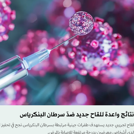
نتائج واعدة للقاح جديد ضدّ سرطان البنكرياس
لقاح تجريبي جديد يستهدف طفرات جينية مرتبطة بسرطان البنكرياس نجح في تحفيز اس
لدى أشخاص معرضين بدرجة مرتفعة للإصابة بالمرض.