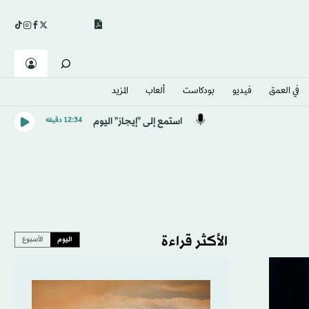
في العمق
فيديو
بودكاست
ألعاب
المزيد
استمع إلى "إيجاز" اليوم
12:34 دقيقه
الأكثر قراءة
اليوم
الأسبوع