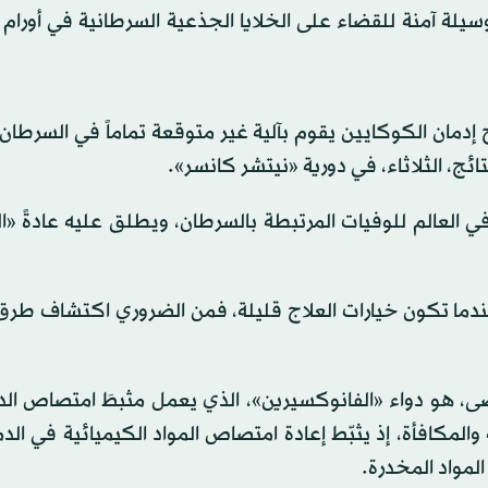
سيلة آمنة للقضاء على الخلايا الجذعية السرطانية في أورام 
إدمان الكوكايين يقوم بآلية غير متوقعة تماماً في السرطان
ئج، الثلاثاء، في دورية «نيتشر كانسر».
ي العالم للوفيات المرتبطة بالسرطان، ويطلق عليه عادةً «
دما تكون خيارات العلاج قليلة، فمن الضروري اكتشاف طرق
رضى، هو دواء «الفانوكسيرين»، الذي يعمل مثبطَ امتصاص الد
مكافأة، إذ يثبّط إعادة امتصاص المواد الكيميائية في الدم
المواد المخدرة.