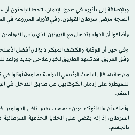
وبالإضافة إلى تأثيره في علاج الإدمان، لاحظ الباحثون أن 
أنسجة مرضى سرطان القولون، وفي الأورام المزروعة في الم
وأضافوا أن الدواء يتداخل مع البروتين الذي ينقل الدوبامين، ويقمع إنزيماً يُطلَق 
وفي حين أن الوقاية والكشف المبكر لا يزالان أفضل الأسلح
وفق الفريق، قد تمهد الطريق لخيار علاجي جديد وواعد للمر
من جانبه، قال الباحث الرئيسي للدراسة بجامعة أوتاوا في ك
للسيطرة على إدمان الكوكايين عن طريق التدخل في البرو
البشر.
وأضاف أن «الفانوكسيرين» يحجب نفس ناقل الدوبامين في 
السرطان، إذ إنه يقضي على الخلايا الجذعية السرطانية في
بالجسم.