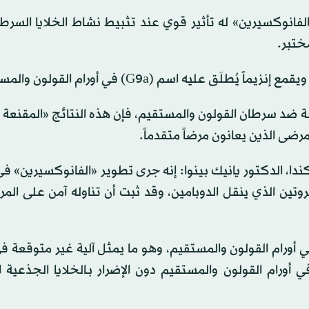
«الفانوكسيرين» له تأثير قوي عند تثبيط نشاط الخلايا السرط
ختبر.
عليه اسم (G9a) في أورام القولون والمستقيم.
ة ضد سرطان القولون والمستقيم، فإن هذه النتائج «المقنعة ل
ضى الذين يعانون مرضاً متقدماً.
ندا، الدكتور يانيك بينوا: إنه جرى تطوير «الفانوكسيرين» في 
تين الذي ينقل الدوبامين، وقد ثبت أن تناوله آمن على الم
أورام القولون والمستقيم، وهو ما يمثل آلية غير متوقعة ف
 أورام القولون والمستقيم دون الإضرار بـالخلايا الجذعية 