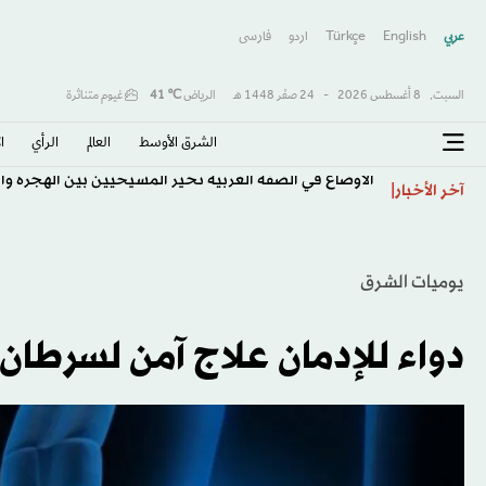
عربي
English
Türkçe
اردو
فارسى
السبت,
8 أغسطس 2026
-
24 صفَر 1448 هـ
الرياض
℃
41
غيوم متناثرة
الشرق الأوسط​
العالم
الرأي
ا
الأوضاع في الضفة الغربية تخيّر المسيحيين بين الهجرة وال
آخر الأخبار
يوميات الشرق
دواء للإدمان علاج آمن لسرطان 