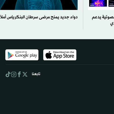
صوتية يدعم
دواء جديد يمنح مرضى سرطان البنكرياس أملاً
ي
تابعنا