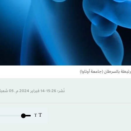
رتبطة بالسرطان (جامعة أوتاوا)
نُشر: 15:26-14 فبراير 2024 م ـ 05 شَعبان 1445 هـ
T
T