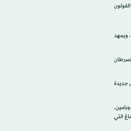
القولون
، ويمهد
السرطان
 جديدة
وبامين،
اغ التي