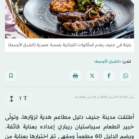
بليلة في جنيف يقدم المأكولات اللبنانية بلمسة عصرية (الشرق الأوسط)
لندن:
«الشرق الأوسط»
T
نُشر: 13:00-23 يناير 2025 م ـ 24 رَجب 1446 هـ
T
أطلقت مدينة جنيف دليل مطاعم هدية لزوّارها، وتولّى
خبير الطعام سيباستيان ريباري إعداده بعناية فائقة.
ويضم الدليل 60 مطعماً ومقهى تمّ اختيارها بعناية من