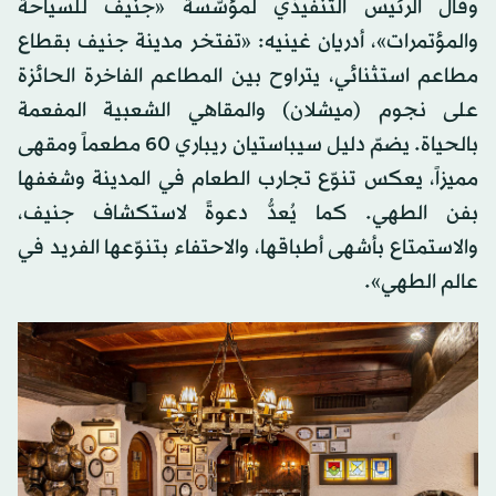
وقال الرئيس التنفيذي لمؤسّسة «جنيف للسياحة
والمؤتمرات»، أدريان غينيه: «تفتخر مدينة جنيف بقطاع
مطاعم استثنائي، يتراوح بين المطاعم الفاخرة الحائزة
على نجوم (ميشلان) والمقاهي الشعبية المفعمة
بالحياة. يضمّ دليل سيباستيان ريباري 60 مطعماً ومقهى
مميزاً، يعكس تنوّع تجارب الطعام في المدينة وشغفها
بفن الطهي. كما يُعدُّ دعوةً لاستكشاف جنيف،
والاستمتاع بأشهى أطباقها، والاحتفاء بتنوّعها الفريد في
عالم الطهي».