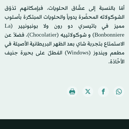
أمّا بالنسبة إلى عشّاق الحلويات، فبإمكانهم تذوّق
الشوكولاته المحضّرة يدوياً والحلويات المبتكرة بأسلوب
مميز في باتيسري دو رون ولا بونبونيير (La
Bonbonniere) و شوكولاتييه (Chocolatier)، فضلاً عن
الاستمتاع بتجربة شاي بعد الظهر البريطانية الأصيلة في
مطعم ويندوز (Windows) المُطلّ على بحيرة جنيف
الأخّاذة.