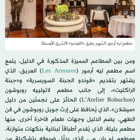
مطعم ليه أرمور الشهير بطبق «الفوندو» (الشرق الأوسط)
ومن بين المطاعم المميزة المذكورة في الدليل، يلمع
اسم مطعم ليه أرمور (
Les Armures
) العريق، الذي
يشتهر بتقديم «فوندو الجبنة السويسرية» و«جبنة
الراكليت»، إلى جانب مطعم لاتولييه روبوشون
(L'Atelier Robuchon) الحائز على نجمتَين من دليل
«ميشلان»، الذي يُحافظ على إرث جويل روبوشون في فن
الطهي. يضم الدليل وجهات طعام فاخرة أخرى، منها
مطعم بليلة، الذي يُقدم أطباقاً لبنانية بنكهات متوازنة،
ومطعم لو بان مي، الذي يدلّل ضيوفه بتشكيلة من