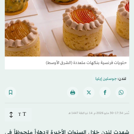
حلويات فرنسية بنكهات متعددة (الشرق الأوسط)
لندن:
جوسلين إيليا
T
نُشر: 17:34-30 مايو 2026 م ـ 14 ذو الحِجّة 1447 هـ
T
شهدت لندن خلال السنوات الأخيرة ازدهاراً ملحوظاً في