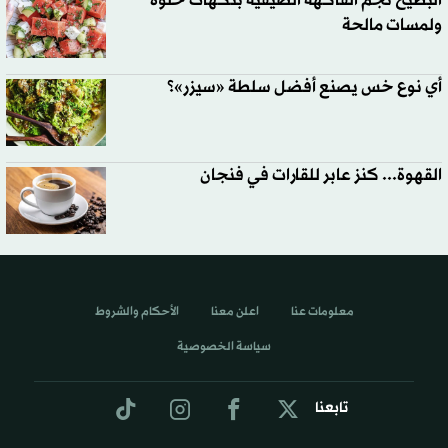
البطيخ نجم الفاكهة الصيفية بنكهات حلوة
ولمسات مالحة
أي نوع خس يصنع أفضل سلطة «سيزر»؟
القهوة... كنز عابر للقارات في فنجان
معلومات عنا
اعلن معنا
الأحكام والشروط
سياسة الخصوصية
تابعنا