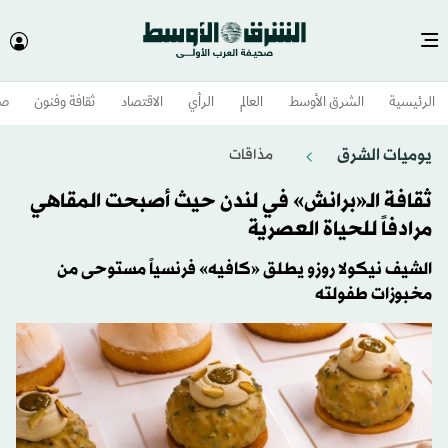
الرئيسية
الشرق الأوسط​
العالم
الرأي
الاقتصاد
ثقافة وفنون
صح
يوميات الشرق
مذاقات
ثقافة الـ«برانش» في لندن حيث أصبحت المقاهي
مرادفاً للحياة العصرية
الشيف نيكولا روزو يطلق «كافيه» فرنسياً مستوحى من
مخبوزات طفولته