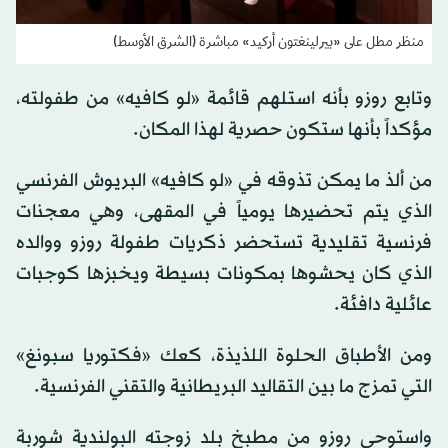
منظر مطل على «بيرلينغتون أركيد» مباشرة (الشرق الأوسط)
وتابع روزو بأنه استلهم قائمة «لو كافيه» من طفولته،
مؤكداً بأنها ستكون حصرية لهذا المكان.
من ألذ ما يمكن تذوقه في «لو كافيه» البريوش الفرنسي
الذي يتم تحضيرها يومياً في المقهى، وهي معجنات
فرنسية تقليدية تستحضر ذكريات طفولة روزو ووالده
الذي كان يحشوها بمكونات بسيطة ويخبزها كوجبات
عائلية دافئة.
ومن الأطباق الحلوة اللذيذة، كعك «فكتوريا سبونغ»
التي تمزج ما بين التقاليد البريطانية والتقني الفرنسية.
واستوحى روزو من مطبخ بلد زوجته البولندية شوربة