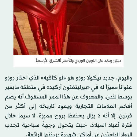
ديكور يعتمد على اللونين الوردي والأحمر (الشرق الأوسط)
واليوم، جديد نيكولا روزو هو «لو كافيه» الذي اختار روزو
عنواناً مميزاً له في «بيرلينغتون أركيد» في منطقة مايفير
بوسط لندن، والمعروف عن هذا الممر المسقوف أنه يضم
أفخم العلامات التجارية ويعود تاريخه إلى أكثر من
قرنين، إلا أنه لا يزال يحتفظ بروح مميزة، لا سيما خلال
فترة أعياد الميلاد، حيث يتحول وجهةً سياحية تجذب
الزوار الباحثين عن أماكن شهيرة بزينتها الرائعة.