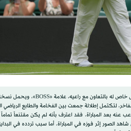
عند دخوله الملعب، كان يرتدي بدلة بيضاء صُممت بشكل خاص له بالتعاون مع راع
جلد الإيطالي الفاخر، لتكتمل إطلالة جمعت بين الفخامة والطابع الرياضي
عنه بعد المباراة. فقد اعترف بأنه لم يكن مقتنعاً تماماً 
غيّر رأيه إلا بعد أن شاهد الصور إثر فوزه في المباراة. أما سبب تردده في البد