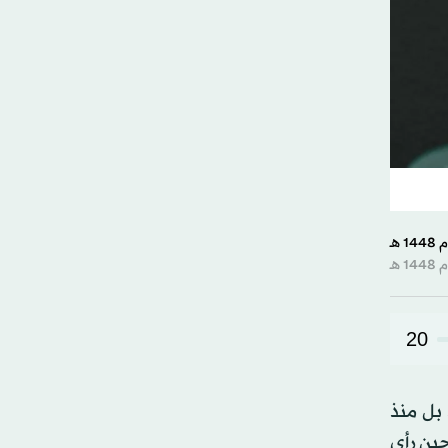
20
 بل منذ
ين رأى