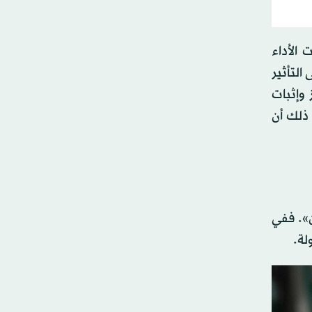
الأداء
التأثير
 وإثبات
ذلك أن
ن». ففي