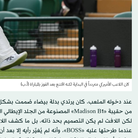
كان اللاعب الأميركي متردداً في البداية لكنه اقتنع بعد الفوز بالمباراة (أ.ب)
من حقيبة «Madison B1» المصنوعة من ال
لكن اللافت لم يكن التصميم بحد ذاته، بل ما كشف اللاعب 
عندما طرحتها عليه «BOSS»، وأنه لم يُ