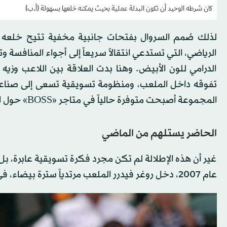
كان شرطه الوحيد أن تكون البدلة عملية بحيث يمكنه خلعها بسهولة (أ.ب)
لذلك صُمم السروال بفتحات جانبية مخفية تتيح خلعه خ
الرياضي، التي تستدعي انتقالاً سريعاً إلى أجواء المنافسة وت
الدرامي للون الأبيض. وهنا بدت العلاقة بين اللاعب وزي
تفوقه داخل الملعب، ومنظومة تسويقية تسعى إلى صناعة 
المجموعة أصبحت متوفرة حالياً في متاجر «BOSS» حول العالم.
الحاضر يستلهم من الماضي
غير أن هذه الإطلالة لم تكن مجرد فكرة تسويقية عابرة، ب
عام 2007، دخل روغر فيدرر الملعب مرتدياً سترة بيضاء، في مشهد تحول لاحقاً إلى إحدى الصور الأيقونية في تاريخ البطولة.