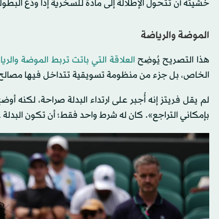
خشيته أن تتحول الإطلالة إلى مادة للسخرية إذا ودّع البطولة
الموضة والرياضة
هذا التصريح يُوضِح
العلاقة التي باتت تربط الموضة والريا
الخاص، بل جزء من منظومة تسويقية تتداخل فيها مصالح ال
لم يقل فريتز إنه أُجبر على ارتداء البدلة صراحة، لكنه أو
بإمكاني التراجع». كان له شرط واحد فقط؛ أن تكون البدلة 