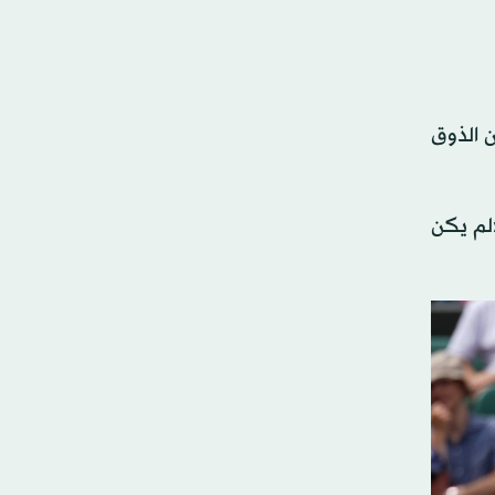
ن الذوق
«لم يكن