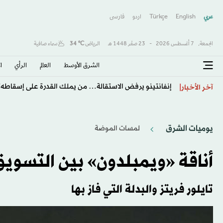
عربي
English
Türkçe
اردو
فارسى
الجمعة,
7 أغسطس 2026
-
23 صفَر 1448 هـ
الرياض
℃
34
سماء صافية
الشرق الأوسط​
العالم
الرأي
ا
إنفانتينو يرفض الاستقالة… من يملك القدرة على إسقاطه؟
آخر الأخبار
يوميات الشرق
لمسات الموضة
أناقة «ويمبلدون» بين التسويق 
تايلور فريتز والبدلة التي فاز بها