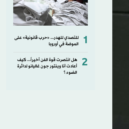
1
للتصدي للهدر... «حرب قانونية» على
الموضة في أوروبا
2
هل انتصرت قوة الفن أخيراً... كيف
أعادت آنا وينتور جون غاليانو لدائرة
الضوء ؟