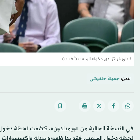
تايلور فريتز لدى دخوله الملعب (أ.ف.ب)
لندن:
جميلة حلفيشي
في النسخة الحالية من «ويمبلدون»، كشفت لحظة دخول اللاع
لحظة دخول الملعب. فقد بدا ظهوره ببدلة وإكسسوارات ب