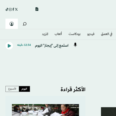
في العمق
فيديو
بودكاست
ألعاب
المزيد
استمع إلى "إيجاز" اليوم
12:34 دقيقه
الأكثر قراءة
اليوم
الأسبوع