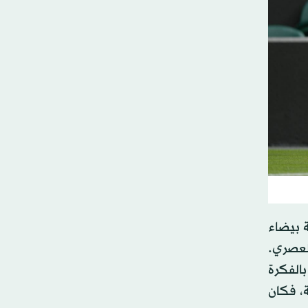
يه، علامة «BOSS»، ويحمل نسخة بيضاء
 العصري.
بالفكرة
اية، فكان