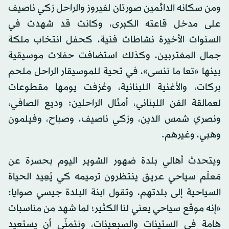
ومن سكانه الدائمين صورتان لفيروز والراحل زكي ناصيف
على مدخل قاعته الكبرى، وكانت قد شهدت في
السنوات الأخيرة نشاطات فنية، كحفل انتخاب ملكة
جمال المغتربين، وكذلك استضافت حفلات موسيقية
بينها «تعا ما ننسى»، في تحية للموسيقار الراحل ملحم
بركات، والأغنية اللبنانية، وعُزفت يومها مقطوعات
لعمالقة الفن اللبناني، أمثال الراحلين: وديع الصافي،
ونصري شمس الدين، وزكي ناصيف، وصباح، وفيلمون
وهبي، وغيرهم.
ويتحدث أهالي بلدة ضهور الشوير اليوم بحسرة عن
مَعلَم سياحي عريق ينتظرون ترميمه كي يُعِيد الحياة
السياحية إلى بلدتهم، وتقول ابنة البلدة جيسي صوايا:
«إنه موقع سياحي يعني لنا الكثير؛ لما شهد من مناسبات
هامة في الستينات والسبعينات، ونتمنّى أن يستعيد