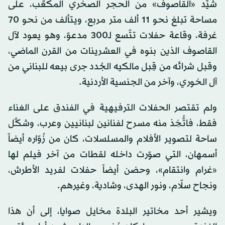
شُيِّد «القاصوف» من الحجر الصخري المكعَّب، على
مساحة تبلغ نحو 11 ألف متر مربع، ويتألف من نحو 70
غرفة، وقاعة حفلات تتّسع لـ300 مدعوّ، وهو يعود لآل
القاصوف الذين بنوه في العشرينات من القرن الماضي،
وقبل شرائه من قِبل مالكيه الجُدد جرى بيعه للبناني من
آل الخوري، وآخر من الجنسية الأردنية.
ولم تقتصر الحفلات الترفيهية في الفندق على الغناء
فقط، فاتُّخِذ منه مسرح لفنانين لبنانيين وعرب، وشكَّل
ساحة لتصوير الأفلام والمسلسلات، كان من زُوّاره أيضاً
أسمهان، التي صوّرت داخله لقطات من آخر فيلم لها
«غرام وانتقام»، وحضن أيضاً حفلات لفريد الأطرش،
ونجاح سلّام، ونور الهدى، وشادية، وغيرهم.
ويشير أحد مخاتير البلدة مخايل صوايا، إلى أن هذا