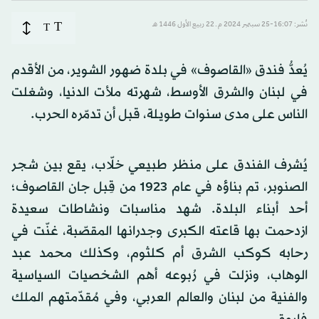
T
نُشر: 16:07-25 سبتمبر 2024 م ـ 22 ربيع الأول 1446 هـ
T
يُعدُّ فندق «القاصوف» في بلدة ضهور الشوير، من الأقدم
في لبنان والشرق الأوسط، شهرته ملأت الدنيا، وشغلت
الناس على مدى سنوات طويلة، قبل أن تدمّره الحرب.
يُشرف الفندق على منظر طبيعي خلّاب، يقع بين شجر
الصنوبر، تم بناؤه في عام 1923 من قِبل جان القاصوف؛
أحد أبناء البلدة. شهد مناسبات ونشاطات سعيدة
ازدحمت بها قاعته الكبرى وجدرانها المقصّبة، غنّت في
رحابه كوكب الشرق أم كلثوم، وكذلك محمد عبد
الوهاب، ونزلت في رُبوعه أهم الشخصيات السياسية
والفنية من لبنان والعالم العربي، وفي مُقدّمتهم الملك