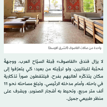
واحدة من صالات القاصوف (الشرق الاوسط)
لا يزال فندق «القاصوف» قِبلة السيّاح العرب، ووجهةً
مُحبَّبة للبنانيين، ولو لرؤيته من بعيد؛ كي يتعرّفوا إلى
مكان يتذكّره أهاليهم بفرح، فيلتقطون صوراً تذكارية
في باحته، وأمام مدخله الرئيسي. وتبلغ مساحته نحو 11
ألف متر مربع، وتحيط به أشجار الصنوبر، ويشرف على
منظر طبيعي جميل.