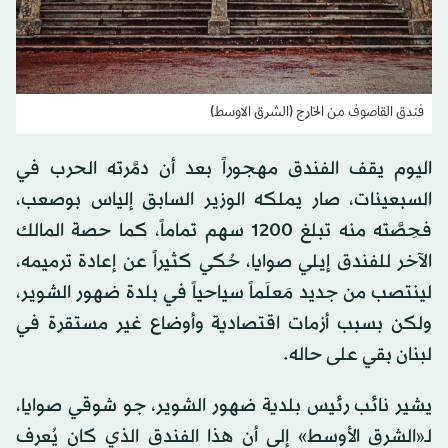
فندق القاصوف من الخارج (الشرق الاوسط)
اليوم يقف الفندق مهجوراً بعد أن دمَّرته الحرب في
السبعينات، صار يملكه الوزير السابق إلياس بوصعب،
فحِصَّته منه تبلغ 1200 سهم تماماً، كما حصة المالك
الآخر للفندق إيلي صوايا، حُكي كثيراً عن إعادة ترميمه،
لينتصب من جديد مَعلَماً سياحياً في بلدة ضهور الشوير،
ولكن بسبب أزمات اقتصادية وأوضاع غير مستقرة في
لبنان بقي على حاله.
يشير نائب رئيس بلدية ضهور الشوير، جو شوقي صوايا،
لـ«الشرق الأوسط» إلى أن هذا الفندق الذي كان يُعرف