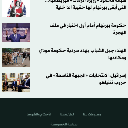
شبانة محمود «وزيرة الأزمات» البريطانية...
التي أبقى بيرنهام لها حقيبة الداخلية
حكومة بيرنهام أمام أول اختبار في ملف
الهجرة
الهند: جيل الشباب يهدد سردية حكومة مودي
ومكانتها
إسرائيل: الانتخابات «الجبهة التاسعة» في
حروب نتنياهو
معلومات عنا
اعلن معنا
الأحكام والشروط
سياسة الخصوصية