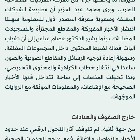
تديرها، ما يجعلها جزءاً من معركة السرديات المصاحبة
للحرب. ويرى محمد عبد العزيز أن «طبيعة الشبكات
المغلقة وصعوبة معرفة المصدر الأول للمعلومة سهلتا
انتشار الأخبار المفبركة والمقاطع المجتزأة والتسجيلات
المضللة». بينما يشير الدكتور عصام عباس إلى أن «غياب
آليات فعالة لضبط المحتوى داخل المجموعات المغلقة،
وسهولة إعادة توجيه الرسائل والمقاطع الصوتية والصور،
ساعدا في انتشار خطاب الكراهية والمحتوى التحريضي،
وبذا تحوّلت المنصات إلى ساحة تتداخل فيها الأخبار
الصحيحة مع الإشاعات، والمعلومات الموثقة مع الروايات
الموجّهة».
خارج الصفوف والعيادات
من جهة ثانية، لم تتوقف آثار التحول الرقمي عند حدود
الأخبار والتواصل والإغاثة، فمع تراجع الخدمات الصحية