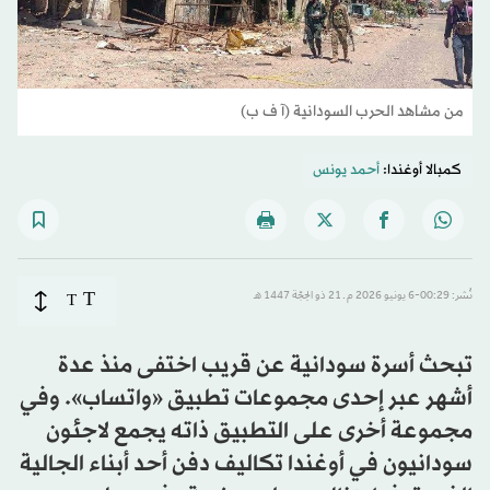
من مشاهد الحرب السودانية (آ ف ب)
كمبالا أوغندا:
أحمد يونس
T
نُشر: 00:29-6 يونيو 2026 م ـ 21 ذو الحِجّة 1447 هـ
T
تبحث أسرة سودانية عن قريب اختفى منذ عدة
أشهر عبر إحدى مجموعات تطبيق «واتساب». وفي
مجموعة أخرى على التطبيق ذاته يجمع لاجئون
سودانيون في أوغندا تكاليف دفن أحد أبناء الجالية