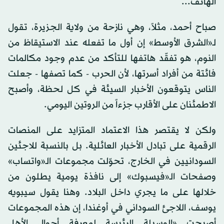
الهاتف...
صباح أحمد، مثلاً، وهي نازحة من ولاية الجزيرة، تقول
لـ«الشرق الأوسط» إن أول ما تفعله عند الاستيقاظ من
النوم، هو تفقّد هاتفها للتأكد من عدم وجود مكالمات
فائتة من أفراد أسرتها، لأن الحرب - كما تصفها - جعلت
الناس يتوقعون الأخبار السيئة في كل لحظة، وأصبح
الاطمئنان على الأقارب جزءاً من الروتين اليومي.
ولكن لا يقتصر هذا الاعتماد المتزايد على المنصات
الرقمية على تبادل الأخبار العائلية. بل بالنسبة للاجئين
السودانيين في الخارج، تحوّلت مجموعات الـ«واتساب»
وصفحات الـ«فيسبوك» إلى نافذة يومية يطلون من
خلالها على ما يجري داخل البلاد. وهنا يقول سيبويه
يوسف، اللاجئ السوداني في أوغندا، إن هذه المجموعات
أصبحت «الوسيلة الرئيسة لمعرفة أحوال الأهل