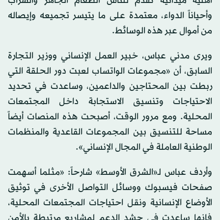
أهلية ميدانية تقدم للناس الطعام الجاهز والشراب
وأحياناً الدواء، معتمدة على ما يتيسر تجميعه وإيصاله
من أموال عبر هذه الوسائط.
ويرى مدني عباس، خبير العمل الإنساني ووزير التجارة
السابق، أن «مجموعات الواتساب لعبت دور الحلقة التي
ربطت بين المحتاجين والداعمين، وساعدت في تحديد
الاحتياجات وتنسيق الاستجابة داخل المجتمعات
المحلية. ومع مرور الوقت، أصبحت هذه المنصات أيضاً
مساحة للتنسيق بين المجموعات القاعدية والمنظمات
الوطنية العاملة في المجال الإنساني».
وأردف عباس لـ«الشرق الأوسط» شارحاً: «مثلما أسهمت
صفحات فيسبوك ووسائل التواصل الأخرى في توثيق
الأوضاع الإنسانية ونقل احتياجات المجتمعات المحلية،
فإنها ساعدت في حشد الدعم لمشاريع مرتبطة بالأمن