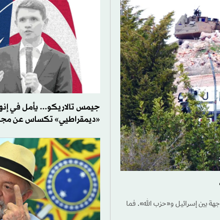
جيمس تالاريكو... يأمل في إنها
«ديمقراطيي» تكساس عن مجل
مواجهة بين إسرائيل و«حزب الله». فما