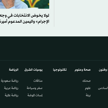
لولا يخوض الانتخابات في وج
الإجرام» واليمين المدعوم أميركي
 وفنون
صحة وعلوم
تكنولوجيا
يوميات الشرق​
الرياضة
صحتك
مذاقات
رياضة سعودية
السادس​
علوم
سفر وسياحة
رياضة عربية
بيئة
لمسات الموضة
رياضة عالمية