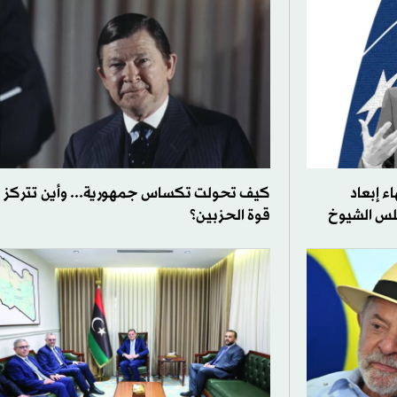
ء إبعاد
كيف تحولت تكساس جمهورية... وأين تتركز
س الشيوخ
قوة الحزبين؟