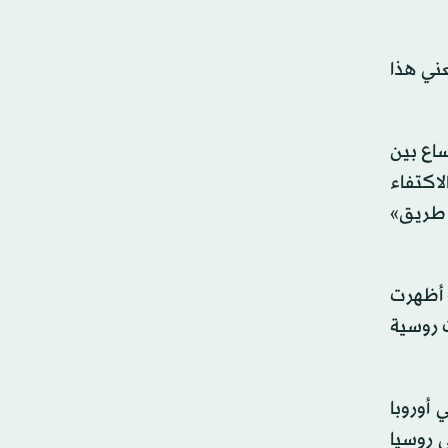
عني هذا
ساع بين
لاكتفاء
 طريق»
» أظهرت
ت روسية
 أوروبا
 روسيا