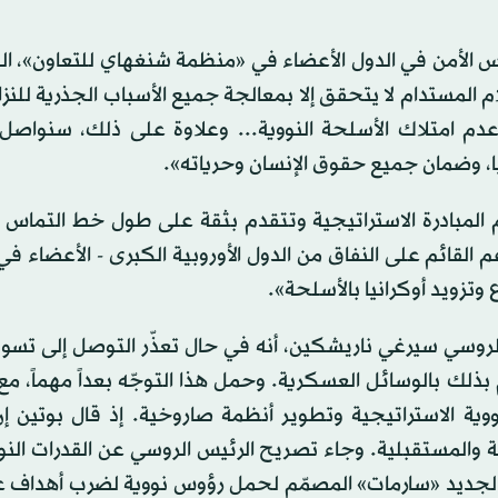
مشاركته في الاجتماع الـ21 لقادة مجالس الأمن في الدول الأعضاء في «منظمة شنغهاي للتعاون
المستدام لا يتحقق إلا بمعالجة جميع الأسباب الجذرية للنز
وعدم امتلاك الأسلحة النووية... وعلاوة على ذلك، سنواصل
ا، وضمان جميع حقوق الإنسان وحرياته».
م المبادرة الاستراتيجية وتتقدم بثقة على طول خط التماس 
لقائم على النفاق من الدول الأوروبية الكبرى - الأعضاء في 
 وتزويد أوكرانيا بالأسلحة».
لروسي سيرغي ناريشكين، أنه في حال تعذّر التوصل إلى تسوية
م بذلك بالوسائل العسكرية. وحمل هذا التوجّه بعداً مهماً، مع
ية الاستراتيجية وتطوير أنظمة صاروخية. إذ قال بوتين إن
ة والمستقبلية. وجاء تصريح الرئيس الروسي عن القدرات النو
 الجديد «سارمات» المصمّم لحمل رؤوس نووية لضرب أهداف ع