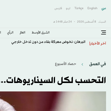
عربي
English
Türkçe
اردو
فارسى
السبت,
8 أغسطس 2026
-
24 صفَر 1448 هـ
الشرق الأوسط​
العالم
الرأي
ا
البرهان: نخوض معركة بقاء من دون تدخل خارجي
آخر الأخبار
في العمق
حصاد الأسبوع
التحسب لكل السيناريوهات... 