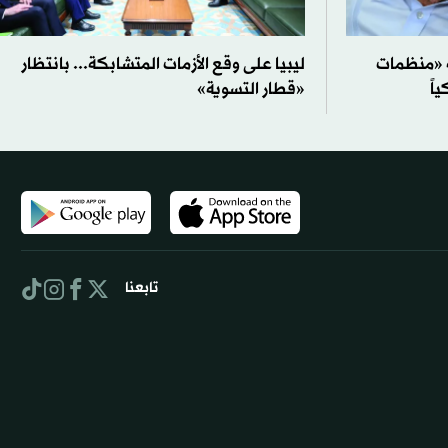
ه «منظمات
ليبيا على وقع الأزمات المتشابكة... بانتظار
اً
«قطار التسوية»
تابعنا