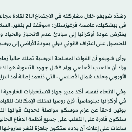
وشدّد شويغو خلال 
في بيشكيك، عاصمة قرغيزستان: «موقفنا لم يتغير. السلام 
يفترض عودة أوكرانيا إلى مبادئ عدم الانحياز والحياد 
للحصول على اعتراف قانوني دولي بعودة الأراضي إلى روسي
ورأى شويغو أن القوات المسلحة الروسية تملك حالياً زما
وزاد أن «السبب الأساسي وراء فشل جهود التسوية هو الدعم ا
الأوروبي وحلف شمال الأطلسي - التي تتعمد إطالة أمد النزاع
وفي الاتجاه نفسه، أكد مدير جهاز الاستخبارات الخارجية ا
في أوكرانيا دبلوماسياً، فإن روسيا تمتلك الإمكانات للقيا
بوتين لاحقاً عن عزم موسكو مواصلة تحديث قواتها النوو
ستكون قادرة على التغلب على جميع أنظمة ‌الدفاع ‌الحالي
ساعات على إعلانه أن بلاده ستكون جاهزة لنشر ‌صاروخها