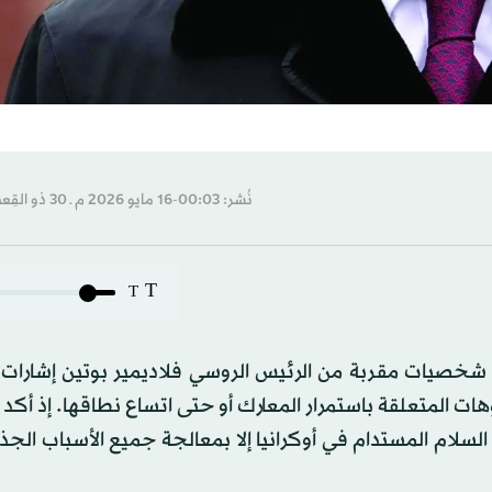
نُشر: 00:03-16 مايو 2026 م ـ 30 ذو القِعدة 1447 هـ
T
T
ات شخصيات مقربة من الرئيس الروسي فلاديمير بوتين إشارات
ات المتعلقة باستمرار المعارك أو حتى اتساع نطاقها. إذ أكد
ام المستدام في أوكرانيا إلا بمعالجة جميع الأسباب الجذر