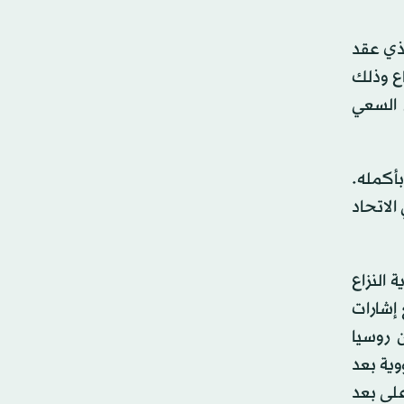
»، الذي عقد
اع وذلك
 السعي
بأكمله.
الاتحاد
 النزاع
 إشارات
 روسيا
وية بعد
لى بعد