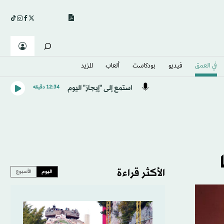
في العمق
فيديو
بودكاست
ألعاب
المزيد
استمع إلى "إيجاز" اليوم
12:34 دقيقه
الأكثر قراءة
اليوم
الأسبوع