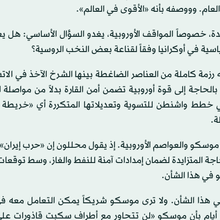
 العام. وووصفه بأنه «الأقوى في العالم».
، خصوصاً المواقف الأوروبية، يغدو السؤال الأساسي: هل ي
اسية في أوكرانيا وفقاً لقناعة بعض النخب الروسية؟
 رزمة كاملة من العناصر الضاغطة بينها الشرخ الآخذ في الات
 بالحاجة إلى قوة أوروبية تضمن أمن القارة بدلاً من مواصلة ا
ن في خطط واشنطن للتسوية وتعديلاتها المتكررة أي «خريطة
ة.
 موسكو والعواصم الأوروبية. إذ يقول محللون إن «حرب إيران
جة المتزايدة لضمان إمدادات آمنة للنفط والغاز، وسط توقعا
في هذا الشأن.
ي هذا الشأن. ولا ترى موسكو شريكاً يمكن التعامل معه في
ل أيام بأن موسكو «لن تتحاور مع أطراف سكبت قاذورات على