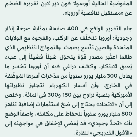
المفوضية الحالية أورسولا فون دير لاين تقريره الضخم
عن «مستقبل تنافسية أوروبا».
جاء التقرير الواقع في 400 صفحة بمثابة صرخة إنذار
وجودية: أوروبا تتخلّف عن الركب، والفجوة مع الولايات
المتحدة والصين تتّسع بصمت، والنموذج التنظيمي الذي
طالما اعتُبر مصدر قوّة يتحوّل شيئاً فشيئاً إلى عبء
يُعيق الابتكار. وكشف دراغي فيه أن أوروبا تخسر ما
يعادل 300 مليار يورو سنوياً من مدّخرات أسرها المُوظَّفة
في الخارج، وأن أسعار الكهرباء تتجاوز نظيراتها
الأميركية بنسبة تراوح بين 150 و300 في المائة. وخلص
إلى أن «الاتحاد» يحتاج إلى ضخ استثمارات إضافية تناهز
800 مليار يورو سنوياً للحفاظ على مكانته، واصفاً الوضع
بأنه «تحدٍّ وجودي» قد يُفضي الإخفاق في مواجهته إلى
«الأفول التدريجي» للقارة.