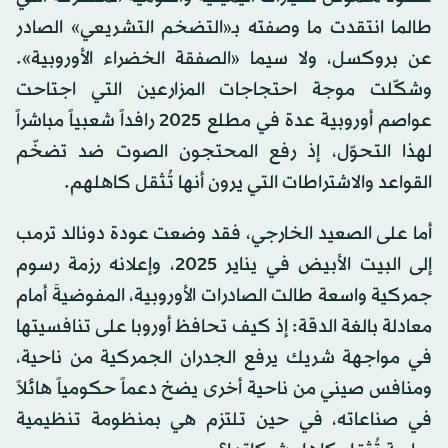
طالما انتقدت ما وصفته بـ«التضخم التشريعي» الصادر
عن بروكسل، ولا سيما «الصفقة الخضراء الأوروبية».
وشكّلت موجة احتجاجات المزارعين التي اجتاحت
عواصم أوروبية عدة في مطلع 2025 رافداً شعبياً مباشراً
لهذا التحوّل، إذ رفع المحتجون الصوت ضد تضخّم
القواعد والاشتراطات التي يرون أنها تُثقل كاهلهم.
أما على الصعيد الخارجي، فقد وضعت عودة دونالد ترمب
إلى البيت الأبيض في يناير 2025، وإعلانه رزمة رسوم
جمركية واسعة طالت الصادرات الأوروبية، المفوضيةَ أمام
معادلة بالغة الدقة: إذ كيف تحافظ أوروبا على تنافسيتها
في مواجهة شريك يرفع الجدران الجمركية من ناحية،
ومنافس صيني من ناحية أخرى يضخ دعماً حكومياً هائلاً
في صناعاته، في حين تلتزم هي بمنظومة تنظيمية