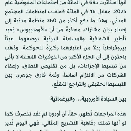
أنها استأثرت بـ69 في المائة من اجتماعات المفوضية عام
2025، مقابل 16 في المائة فحسب لمنظمات المجتمع
المدني. وهذا ما دفع أكثر من 360 منظمة مدنية إلى
إصدار بيان مشترك، محذّرةً من أن «الأومنيبوس» يُعيد
تأطير الشفافية والمساءلة البيئية بوصفهما عبئاً
بيروقراطياً بدلاً من اعتبارهما ركيزةً للحوكمة. وذهب
باحثون إلى أن الجزء الأكبر من التوفيرات المُعلنة لا يأتي
من تبسيط الإجراءات، بل من تقليص النطاق، وإعفاء
الشركات من الالتزام أساساً، وثمة فارق جوهري بين
التبسيط الحقيقي والتراجع المُقنَّع.
بين السيادة الأوروبية... والبرغماتية
هذه المراجعات تُظهر، حقاً، أن أوروبا لم تعُد تتصرف كما
لو أنها تملك رفاهية التشريع المثالي. فهي اليوم تُدير