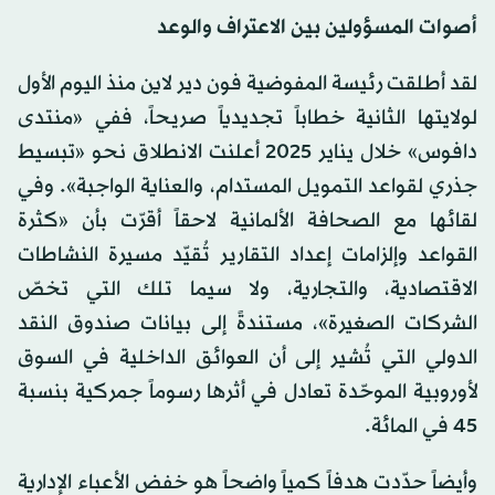
أصوات المسؤولين بين الاعتراف والوعد
لقد أطلقت رئيسة المفوضية فون دير لاين منذ اليوم الأول
لولايتها الثانية خطاباً تجديدياً صريحاً، ففي «منتدى
دافوس» خلال يناير 2025 أعلنت الانطلاق نحو «تبسيط
جذري لقواعد التمويل المستدام، والعناية الواجبة». وفي
لقائها مع الصحافة الألمانية لاحقاً أقرّت بأن «كثرة
القواعد وإلزامات إعداد التقارير تُقيّد مسيرة النشاطات
الاقتصادية، والتجارية، ولا سيما تلك التي تخصّ
الشركات الصغيرة»، مستندةً إلى بيانات صندوق النقد
الدولي التي تُشير إلى أن العوائق الداخلية في السوق
لأوروبية الموحّدة تعادل في أثرها رسوماً جمركية بنسبة
45 في المائة.
وأيضاً حدّدت هدفاً كمياً واضحاً هو خفض الأعباء الإدارية