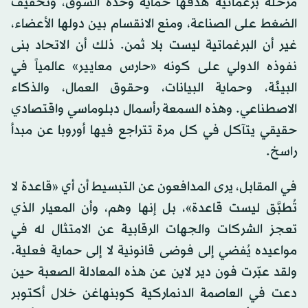
مرحلة برغماتية هدفها حماية وحدة السوق، وتخفيف
الضغط على الصناعة، ومنع الانقسام بين دولها الأعضاء،
غير أن البرغماتية ليست بلا ثمن. ذلك أن الاتحاد بنى
نفوذه الدولي على كونه «حارس معايير» عالمياً في
البيئة، وحماية البيانات، وحقوق العمال، والذكاء
الاصطناعي. وهذه السمعة رأسمال دبلوماسي واقتصادي
حقيقي يتآكل في كل مرة تتراجع فيها أوروبا عن مبدأ
راسخ.
في المقابل، يرى المدافعون عن التبسيط أن أي «قاعدة لا
تُطبَّق ليست قاعدة»، بل إنها وهم، وأن المعيار الذي
تعجز الشركات والجهات الرقابية عن الامتثال له في
مواعيده يُفضي إلى فوضى قانونية لا إلى حماية فعلية.
ولقد عبّرت فون دير لاين عن هذه المعادلة الصعبة حين
دعت في العاصمة الدنماركية كوبنهاغن خلال أكتوبر