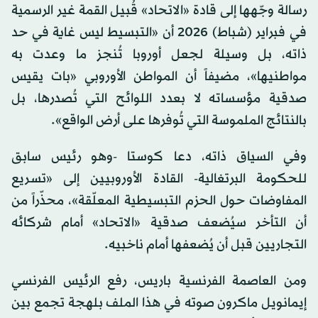
رسالة وجّهها إلى قادة «الاتحاد» قُبيل القمة غير الرسمية
في فبراير (شباط) 2026 أن «التبسيط ليس غاية في حد
ذاته، بل وسيلة لجعل أوروبا تُنجز ما وعدت به
مواطنيها»، مضيفاً أن المواطن الأوروبي «بات يقيس
صدقية مؤسساته لا بعدد اللوائح التي تُصدرها، بل
بالنتائج الملموسة التي تُوفرها على أرض الواقع».
وفي السياق ذاته، دعا كوستا -وهو رئيس سابق
للحكومة البرتغالية- القادة الأوروبيين إلى «تسريع
المفاوضات حول الحزم التبسيطية المعلّقة»، محذّراً من
أن التأخر سيُضعف صدقية «الاتحاد» أمام شركائه
التجاريين قبل أن يُضعفها أمام ناخبيه.
ومن العاصمة الفرنسية باريس، رفع الرئيس الفرنسي
إيمانويل ماكرون صوته في هذا الملف بلهجة تجمع بين