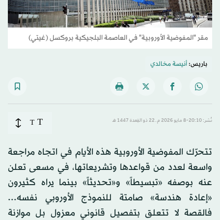
مقر "المفوضية الأوروبية" في العاصمة البلجيكية بروكسل (غيتي)
باريس:
أنيسة مخالدي
T
نُشر: 20:10-8 مايو 2026 م ـ 22 ذو القِعدة 1447 هـ
T
تتحرّك المفوضية الأوروبية هذه الأيام في اتجاه مراجعة
واسعة لعدد من قواعدها وتشريعاتها، في مسعى تعلن
عنه بوصفه «تبسيطاً» و«تحديثاً» بينما يراه كثيرون
«إعادة هندسة» صامتة للنموذج الأوروبي نفسه...
فالقصة لا تتعلق بتفصيل قانوني معزول بل موازنة