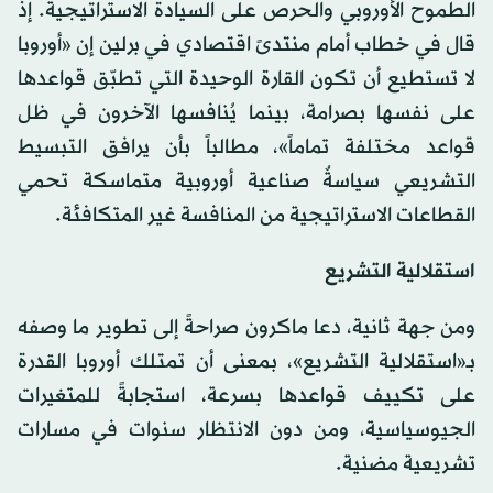
الطموح الأوروبي والحرص على السيادة الاستراتيجية. إذ
قال في خطاب أمام منتدىً اقتصادي في برلين إن «أوروبا
لا تستطيع أن تكون القارة الوحيدة التي تطبّق قواعدها
على نفسها بصرامة، بينما يُنافسها الآخرون في ظل
قواعد مختلفة تماماً»، مطالباً بأن يرافق التبسيط
التشريعي سياسةٌ صناعية أوروبية متماسكة تحمي
القطاعات الاستراتيجية من المنافسة غير المتكافئة.
استقلالية التشريع
ومن جهة ثانية، دعا ماكرون صراحةً إلى تطوير ما وصفه
بـ«استقلالية التشريع»، بمعنى أن تمتلك أوروبا القدرة
على تكييف قواعدها بسرعة، استجابةً للمتغيرات
الجيوسياسية، ومن دون الانتظار سنوات في مسارات
تشريعية مضنية.