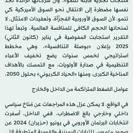
منتجات تجارية قابلة للنمو»، وأن شركاتها الرائدة تجد
نفسها مضطرة إلى الانتقال نحو السوق الأميركية كي
تنمو، لأن السوق الأوروبية المُجزّأة، وتعقيدات الامتثال، لا
تمنحانها الحجم الكافي للمنافسة العالمية. وتبعاً لهذا
التقرير استجابت المفوضية في يناير (كانون الثاني)
2025 بإعلان «بوصلة التنافسية»، وهي مخطط
استراتيجي لخمس سنوات يضع تخفيف الأعباء
التنظيمية في صدارة الأولويات، مع التمسك بالأهداف
المناخية الكبرى، ومنها «الحياد الكربوني» بحلول 2050.
عوامل الضغط المتراكمة من الداخل والخارج
في الواقع، لا يمكن عزل هذه المراجعات عن مُناخ سياسي
داخلي وخارجي بالغ الاضطراب. ففي الداخل، أسفرت
انتخابات البرلمان الأوروبي في يونيو (حزيران) 2024 عن
صعود ملموس للتيارات اليمينية والقومية المتطرفة التي