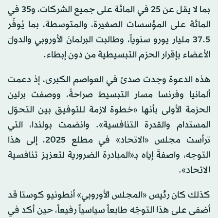
بما لا يقل عن 25 في المائة على جميع الشركات، و35 في
المائة على المؤسسات الصغيرة، والمتوسطة، بما يُوفّر
37.5 مليار يورو سنوياً، وطالبت البرلمانَ الأوروبي والدولَ
الأعضاء بإقرار الحزم التبسيطية من دون إبطاء.
هذه الدعوة وجدت صدىً في العواصم الكبرى، إذ دعمت
ألمانيا وفرنسا مسار التبسيط صراحةً، ووصفت برلين
الحزمة الأولى بأنها «خطوة لازمة للتوفيق بين التحوّل
المستدام والقدرة التنافسية». وانضمت بولندا، التي
ترأست مجلس «الاتحاد» في مطلع 2025، إلى هذا
التوجه، واصفةً إياه بـ«المبادرة الضرورية لتعزيز تنافسية
الاتحاد».
كذلك كان رئيس «المجلس الأوروبي» أنطونيو كوستا قد
أضفى على هذا التوجّه طابعاً سياسياً رفيعاً، حين أكد في