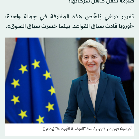
صارمة تُثقل كاهل شركاتها؟
تقرير دراغي يُلخّص هذه المفارقة في جملة واحدة:
«أوروبا قادت سباق القواعد، بينما خسرت سباق السوق».
أورسولا فون دير لاين، رئيسة "المفوضية الأوروبية" (رويترز)