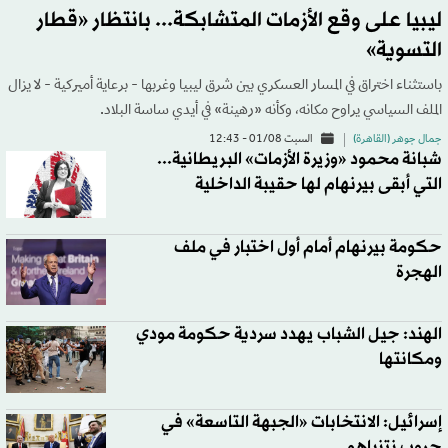
ليبيا على وقع الأزمات المتشابكة... بانتظار «قطار
التسوية»
باستثناء اختراق في المسار العسكري بين شرق ليبيا وغربها - برعاية أميركية - لا يزال
الملف السياسي يراوح مكانه، وكأنه «رهينة» في أيدي ساسة البلاد.
جمال جوهر (القاهرة)
السبت 01/08 - 12:43
شبانة محمود «وزيرة الأزمات» البريطانية...
التي أبقى بيرنهام لها حقيبة الداخلية
حكومة بيرنهام أمام أول اختبار في ملف
الهجرة
الهند: جيل الشباب يهدد سردية حكومة مودي
ومكانتها
إسرائيل: الانتخابات «الجبهة التاسعة» في
حروب نتنياهو