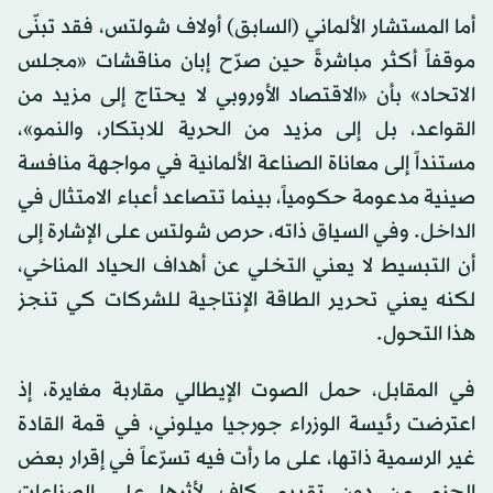
أما المستشار الألماني (السابق) أولاف شولتس، فقد تبنّى
موقفاً أكثر مباشرةً حين صرّح إبان مناقشات «مجلس
الاتحاد» بأن «الاقتصاد الأوروبي لا يحتاج إلى مزيد من
القواعد، بل إلى مزيد من الحرية للابتكار، والنمو»،
مستنداً إلى معاناة الصناعة الألمانية في مواجهة منافسة
صينية مدعومة حكومياً، بينما تتصاعد أعباء الامتثال في
الداخل. وفي السياق ذاته، حرص شولتس على الإشارة إلى
أن التبسيط لا يعني التخلي عن أهداف الحياد المناخي،
لكنه يعني تحرير الطاقة الإنتاجية للشركات كي تنجز
هذا التحول.
في المقابل، حمل الصوت الإيطالي مقاربة مغايرة، إذ
اعترضت رئيسة الوزراء جورجيا ميلوني، في قمة القادة
غير الرسمية ذاتها، على ما رأت فيه تسرّعاً في إقرار بعض
الحزم من دون تقييم كافٍ لأثرها على الصناعات