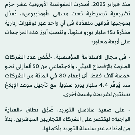
منذ فبراير 2025، أصدرت المفوضية الأوروبية عشر حزم
تشريعية تبسيطية تحت مسمّى «أومنيبوس»، تُعدَّل
بموجبها قوانين متعدّدة في آنٍ واحد عبر توفيرات إدارية
مقدَّرة بـ15 مليار يورو سنوياً. وتنصبّ أبرز هذه المراجعات
على أربعة محاور:
- في مجال الاستدامة المؤسسية، خُفِّض عدد الشركات
الملزمة بالإفصاح البيئي، والاجتماعي من 50 ألفاً إلى نحو
خمسة آلاف فقط، أي إعفاء 80 في المائة من الشركات
مما يُوفّر 4.4 مليار يورو سنوياً، مع تأجيل موعد الإبلاغ
بسنتين لشريحة واسعة أخرى.
- على صعيد سلاسل التوريد، ضُيِّق نطاق «العناية
الواجبة» ليقتصر على الشركاء التجاريين المباشرين، بدلاً
من امتداده عبر سلسلة التوريد بأكملها.