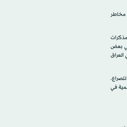
 مخاطر
مذكرات
 في بعض
 العراق
للصراع،
نمية في