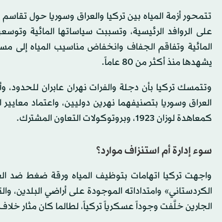
تتمحور أزمة المياه بين تركيا والعراق وسوريا حول تقاسم
على الروافد الرئيسية، وتسببت سياساتها المائية وتوسعه
المائية وتفاقم الجفاف وانخفاض مناسيب المياه إلى مس
يشهدها منذ أكثر من 80 عاماً.
وتتمسك تركيا بأن دجلة والفرات نهران عابران للحدود، وأن 
العراق وسوريا بتصنيفهما نهرين دوليين، واعتماد معايير الت
كمعاهدة لوزان 1923، وبروتوكولات التعاون المشترك.
سوء إدارة أم استنزاف موارد؟
واجهت تركيا اتهامات بتوظيف المياه ورقة ضغط ضد الع
الكردستاني» وامتداداته الموجودة على أراضي البلدين، وا
الجارين خلَّفت وجوداً عسكرياً تركياً، لطالما كان مثار خ