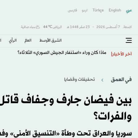
عربي
English
Türkçe
اردو
فارسى
الجمعة,
7 أغسطس 2026
-
23 صفَر 1448 هـ
الرياض
℃
44
سماء صافية
الشرق الأوسط​
العالم
الرأي
ا
ماذا كان وراء «استنفار الجيش السوري» الثلاثاء؟
آخر الأخبار
في العمق
تحقيقات وقضايا
بين فيضان جارف وجفاف قاتل.
والفرات؟
سوريا والعراق تحت وطأة «التنسيق الأمني» وفش