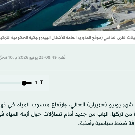
ات القرن الماضي (موقع المديرية العامة للأشغال الهيدروليكية الحكومية التركية
نُشر: 09:49-25 يونيو 2026 م ـ 10 مُحرَّم 1448 هـ
T
T
 يونيو (حزيران) الحالي، وارتفاع منسوب المياه في نهر 
دة من تركيا، الباب من جديد أمام تساؤلات حول أزمة المياه ف
ورقة ضغط سياسية وأمنية.