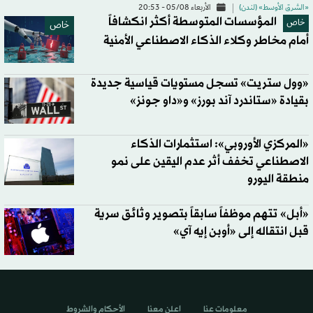
«الشرق الأوسط» (لندن)
الأربعاء 05/08 - 20:53
المؤسسات المتوسطة أكثر انكشافاً
خاص
خاص
أمام مخاطر وكلاء الذكاء الاصطناعي الأمنية
«وول ستريت» تسجل مستويات قياسية جديدة
بقيادة «ستاندرد آند بورز» و«داو جونز»
«المركزي الأوروبي»: استثمارات الذكاء
الاصطناعي تخفف أثر عدم اليقين على نمو
منطقة اليورو
«أبل» تتهم موظفاً سابقاً بتصوير وثائق سرية
قبل انتقاله إلى «أوبن إيه آي»
معلومات عنا
اعلن معنا
الأحكام والشروط