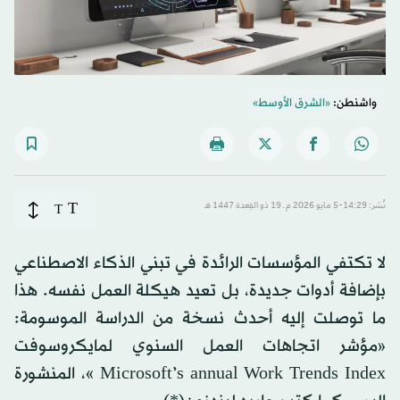
واشنطن:
«الشرق الأوسط»
T
نُشر: 14:29-5 مايو 2026 م ـ 19 ذو القِعدة 1447 هـ
T
لا تكتفي المؤسسات الرائدة في تبني الذكاء الاصطناعي
بإضافة أدوات جديدة، بل تعيد هيكلة العمل نفسه. هذا
ما توصلت إليه أحدث نسخة من الدراسة الموسومة:
«مؤشر اتجاهات العمل السنوي لمايكروسوفت
Microsoft’s annual Work Trends Index »، المنشورة