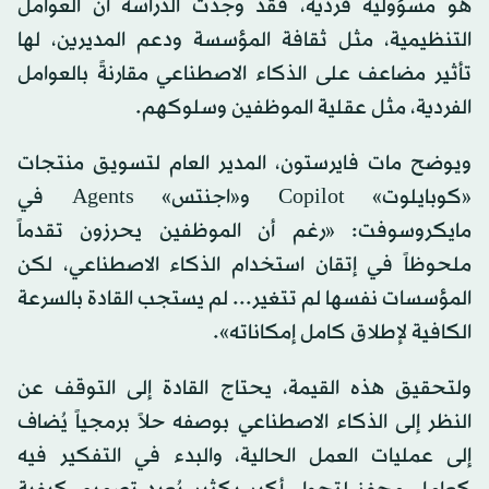
هو مسؤولية فردية، فقد وجدت الدراسة أن العوامل
التنظيمية، مثل ثقافة المؤسسة ودعم المديرين، لها
تأثير مضاعف على الذكاء الاصطناعي مقارنةً بالعوامل
الفردية، مثل عقلية الموظفين وسلوكهم.
ويوضح مات فايرستون، المدير العام لتسويق منتجات
«كوبايلوت» Copilot و«اجنتس» Agents في
مايكروسوفت: «رغم أن الموظفين يحرزون تقدماً
ملحوظاً في إتقان استخدام الذكاء الاصطناعي، لكن
المؤسسات نفسها لم تتغير... لم يستجب القادة بالسرعة
الكافية لإطلاق كامل إمكاناته».
ولتحقيق هذه القيمة، يحتاج القادة إلى التوقف عن
النظر إلى الذكاء الاصطناعي بوصفه حلاً برمجياً يُضاف
إلى عمليات العمل الحالية، والبدء في التفكير فيه