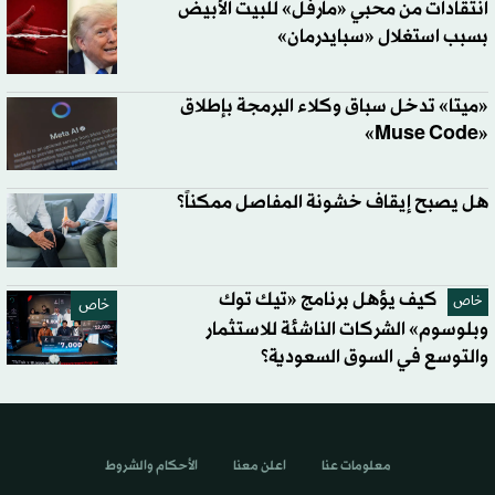
انتقادات من محبي «مارفل» للبيت الأبيض
بسبب استغلال «سبايدرمان»
«ميتا» تدخل سباق وكلاء البرمجة بإطلاق
«Muse Code»
هل يصبح إيقاف خشونة المفاصل ممكناً؟
كيف يؤهل برنامج «تيك توك
خاص
خاص
وبلوسوم» الشركات الناشئة للاستثمار
والتوسع في السوق السعودية؟
معلومات عنا
اعلن معنا
الأحكام والشروط