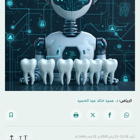
الرياض:
د. عميد خالد عبد الحميد
T
نُشر: 12:25-21 يناير 2025 م ـ 22 رَجب 1446 هـ
T