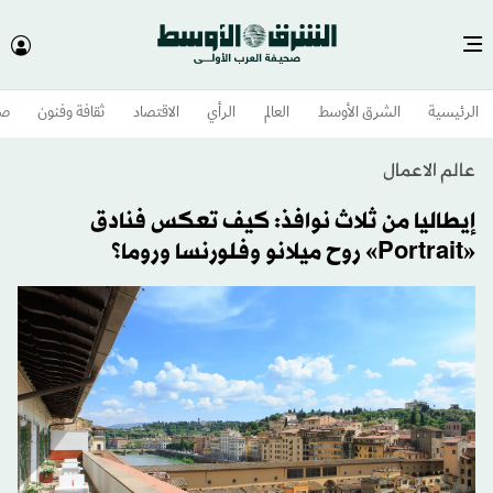
الرئيسية
الشرق الأوسط​
العالم
الرأي
الاقتصاد
ثقافة وفنون
صح
عالم الاعمال
إيطاليا من ثلاث نوافذ: كيف تعكس فنادق
«Portrait» روح ميلانو وفلورنسا وروما؟