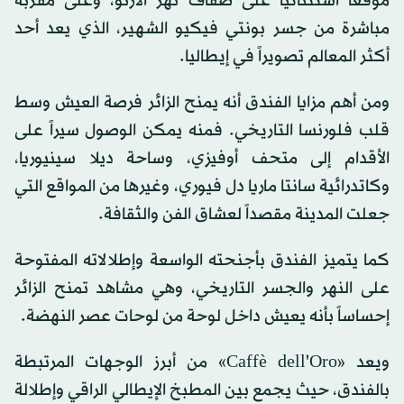
موقعاً استثنائياً على ضفاف نهر الأرنو، وعلى مقربة
مباشرة من جسر بونتي فيكيو الشهير، الذي يعد أحد
أكثر المعالم تصويراً في إيطاليا.
ومن أهم مزايا الفندق أنه يمنح الزائر فرصة العيش وسط
قلب فلورنسا التاريخي. فمنه يمكن الوصول سيراً على
الأقدام إلى متحف أوفيزي، وساحة ديلا سينيوريا،
وكاتدرائية سانتا ماريا دل فيوري، وغيرها من المواقع التي
جعلت المدينة مقصداً لعشاق الفن والثقافة.
كما يتميز الفندق بأجنحته الواسعة وإطلالاته المفتوحة
على النهر والجسر التاريخي، وهي مشاهد تمنح الزائر
إحساساً بأنه يعيش داخل لوحة من لوحات عصر النهضة.
ويعد «Caffè dell'Oro» من أبرز الوجهات المرتبطة
بالفندق، حيث يجمع بين المطبخ الإيطالي الراقي وإطلالة