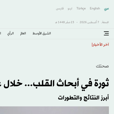
عربي
English
Türkçe
اردو
فارسى
الجمعة,
7 أغسطس 2026
-
23 صفَر 1448 هـ
الشرق الأوسط​
العالم
الرأي
ا
أغلى حارس بريطاني في التاريخ غير مهتم بـ«إثبات أي شيء
آخر الأخبار
صحتك
ثورة في أبحاث القلب... خلال عام 
أبرز النتائج والتطورات