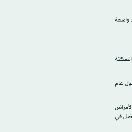
د واسعة
والسكتة
11 في المائة إلى 15 في المائة بحلول عام
رئيسي لأمراض
كل أفضل في