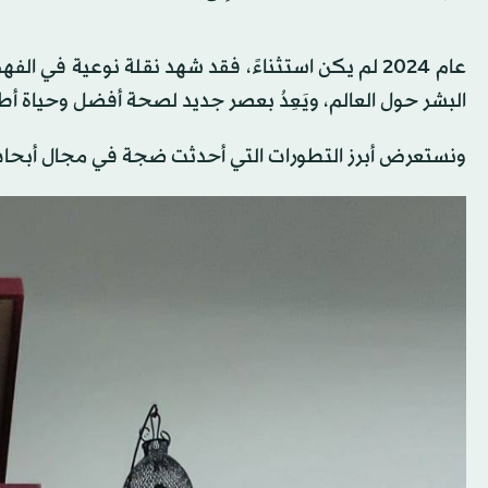
عام 2024 لم يكن استثناءً، فقد شهد نقلة نوعية في 
البشر حول العالم، ويَعِدُ بعصر جديد لصحة أفضل وحياة أط
ونستعرض أبرز التطورات التي أحدثت ضجة في مجال أبحاث 