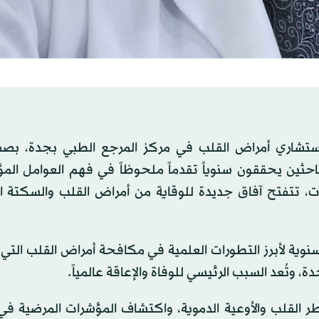
تشاري أمراض القلب في مركز المرجع الطبي بجدة، بصف
حثين يحققون سنوياً تقدماً ملحوظاً في فهم العوامل المؤ
ات، تتفتح آفاق جديدة للوقاية من أمراض القلب والسكتة ال
لأميركية (AHA) تُجري مراجعة سنوية لأبرز التطورات العلمية في مكافحة أمراض القلب 
تقييم مخاطر القلب والأوعية الدموية، واكتشاف المؤشرات المرضية ف