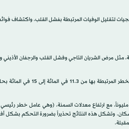
اتيجيات لتقليل الوفيات المرتبطة بفشل القلب، واكتشاف فوائ
وية، مثل مرض الشريان التاجي وفشل القلب والرجفان الأذيني 
وتشير التوقعات إلى ارتفاع نسبة أمراض القلب وعوامل الخطر المرتبطة بها من .3
ما يُتوقع تضاعف حالات السكتة الدماغية لتصل إلى20 مليوناً، مع ارتفاع معدلات السمنة، (وهي عامل خطر 
إلى أكثر من 60 في المائة من السكان. وتشكل هذه النتائج تحذيراً بضرورة التحكم بش
مقبلة.