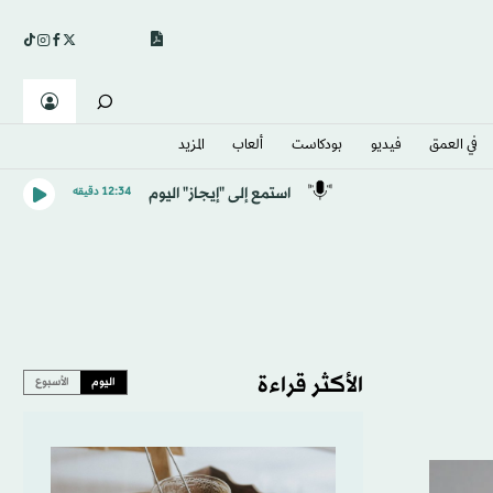
في العمق
فيديو
بودكاست
ألعاب
المزيد
استمع إلى "إيجاز" اليوم
12:34 دقيقه
الأكثر قراءة
اليوم
الأسبوع