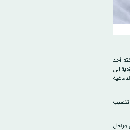
ته أحد
دية إلى
دماغية
التي تتسبب
ي مراحل