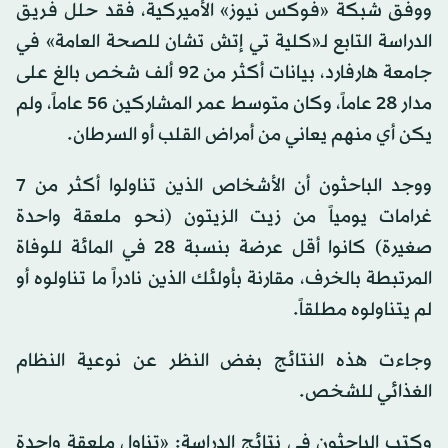
ووفق شبكة «فوكس نيوز» الأميركية، فقد حلل فريق
الدراسة التابع لـ«كلية تي إتش تشان للصحة العامة» في
جامعة هارفارد، بيانات أكثر من 92 ألف شخص بالغ على
مدار 28 عاماً، وكان متوسط عمر المشاركين 56 عاماً، ولم
يكن أي منهم يعاني من أمراض القلب أو السرطان.
ووجد الباحثون أن الأشخاص الذين تناولوا أكثر من 7
غرامات يومياً من زيت الزيتون (نحو ملعقة واحدة
صغيرة) كانوا أقل عرضة بنسبة 28 في المائة للوفاة
المرتبطة بالخرف، مقارنة بأولئك الذين نادراً ما تناولوه أو
لم يتناولوه مطلقاً.
وجاءت هذه النتائج بغض النظر عن نوعية النظام
الغذائي للشخص.
وكتب الباحثون في نتائج الدراسة: «تناول ملعقة واحدة