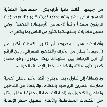
من جهتها، قالت تانيا فرايريش، اختصاصية التغذية
المسجلة في «شارلوت» بولاية نورث كارولينا: «يعد زيت
الزيتون مصدراً رائعاً لأحماض (أوميغا3) الدهنية، وهي
دهون مغذية لا يستهلكها كثير من الناس بما يكفي».
وأضافت: «من المعروف أن تناول كميات أكبر من
(أوميغا3) يقلل من الخرف والتدهور المعرفي. ومن الرائع
أن نرى الارتباط بين استهلاك زيت الزيتون، وهو مصدر
كبير لـ(أوميغا3)، وانخفاض خطر الإصابة بالخرف».
وبالإضافة إلى تناول زيت الزيتون، أكد الخبراء على أهمية
ممارسة التمارين الرياضية بانتظام، والابتعاد عن التدخين
وتعاطي الكحول، ومزاولة الأنشطة المحفزة للعقل، مثل
حل الكلمات المتقاطعة والألغاز، لتقليل خطر الإصابة