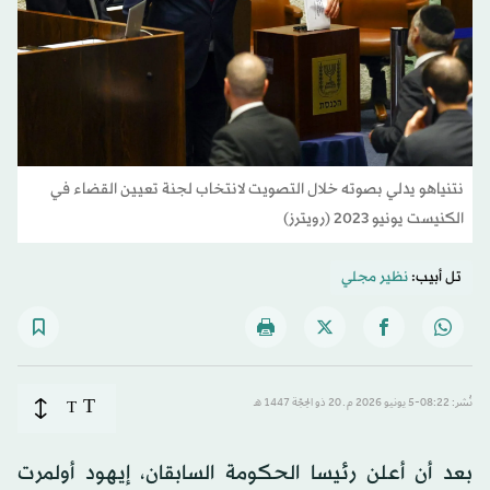
نتنياهو يدلي بصوته خلال التصويت لانتخاب لجنة تعيين القضاء في
الكنيست يونيو 2023 (رويترز)
تل أبيب:
نظير مجلي
T
نُشر: 08:22-5 يونيو 2026 م ـ 20 ذو الحِجّة 1447 هـ
T
بعد أن أعلن رئيسا الحكومة السابقان، إيهود أولمرت