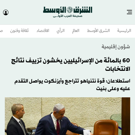
الرئيسية
الشرق الأوسط​
العالم
الرأي
الاقتصاد
ثقافة وفنون
صح
شؤون إقليمية
60 بالمائة من الإسرائيليين يخشون تزييف نتائج
الانتخابات
استطلاعان: قوة نتنياهو تتراجع وآيزنكوت يواصل التقدم
عليه وعلى بنيت