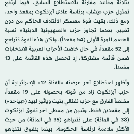
بثلاثة مقاعد مقارنة بالاستطلاع السابق، فيما ارتفع
تمثيل حزب «يَشار» برئاسة غادي آيزنكوت بمقعد واحد.
ومع ذلك، بقيت قوة معسكر الائتلاف الحاكم من دون
تغيير، بعدما تجاوز حزب «الصهيونية الدينية» نسبة
الحسم للمرة الأولى (54 مقعداً). ولكن هذه القوة تتراجع
إلى 52 مقعداً، في حال خاضت الأحزاب العربية الانتخابات
ضمن قائمة مشتركة، إذ تحصل هذه القائمة على 13
مقعداً.
وأظهر استطلاع آخر عرضته «القناة 12» الإسرائيلية أن
حزب آيزنكوت زاد من قوته بحصوله على 19 مقعداً،
مقلصاً الفارق مع حزب نفتالي بنيت ويائير لبيد («بياحد»)
إلى مقعدين فقط. وتبين من معطى آخر تفوق آيزنكوت
(38 في المائة) على نتنياهو (35 في المائة) من حيث
الأكثر ملاءمة لرئاسة الحكومة. بينما يتفوق نتنياهو