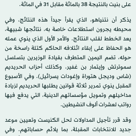
على بنيت بالنتيجة 38 بالمائة مقابل 31 في المائة.
يذكر أن نتنياهو، الذي يقرأ جيداً هذه النتائج، وفي
محيطه يجرون استطلاعات خاصة به، نتائجها شبيهة،
يعد الخطط لقلب النتائج. والأمر الأول الذي ينوي عمله
هو الحفاظ على إبقاء ائتلافه الحاكم كتلة راسخة من
حوله، تضم اليمين المتطرف بقيادة الوزيرين بتسلسل
سموترتش وإيتمار بن غفير، وكذلك أحزاب الحريديم
(شاس وديجل هتوراة وإغودات يسرائيل). وفي الأسبوع
المقبل ينوي تمرير ثلاثة قوانين يطلبها الحريديم لزيادة
مداخيلهم وتمويل مؤسساتهم الدينية، التي يدفع فيها
رواتب لعشرات ألوف النشيطين.
وقد قرر تأجيل المداولات لحل الكنيست وتعيين موعد
جديد للانتخابات المقبلة، بما يلائم حساباتهم. وفي