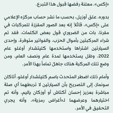
«إكس»، معلنة رفضها قبول هذا التبرع.
بدوره، علق أوزيل، بحسب ما نشر حساب مركزه الإعلامي
على «إكس»، قائلاً إنه بعد الصور المقززة للمركبات في
مقرنا، بات من الضروري قول بعض الكلمات، فقد تم
شراء المركبتين بأموال الحزب، والفواتير متوفرة، وإحدى
السيارتين اشتراها واستخدمها كليتشدار أوغلو عام
2022، وظل يستخدمها لمدة عام ونصف العام، ومن
وضع تلك المركبة هناك جاهلٌ تماماً بهذا الأمر.
وأمام ذلك اضطر المتحدث باسم كليتشدار أوغلو، أتاكان
سونماز، إلى التصريح بأن السيارتين لا تربطهما أي صلة
مباشرة بعزيز إحسان أكتاش أو أوزكان ياليم، وأنه تم
اختيارهما وعرضهما لـ«أغراض رمزية»، وأنه يجري
التحقيق في الأمر.