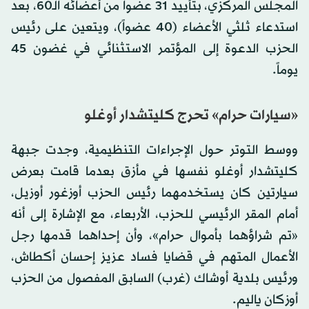
المجلس المركزي، بتأييد 31 عضواً من أعضائه الـ60، بعد
استدعاء ثلثي الأعضاء (40 عضواً)، ويتعين على رئيس
الحزب الدعوة إلى المؤتمر الاستثنائي في غضون 45
يوماً.
«سيارات حرام» تحرج كليتشدار أوغلو
ووسط التوتر حول الإجراءات التنظيمية، وجدت جبهة
كليتشدار أوغلو نفسها في مأزق بعدما قامت بعرض
سيارتين كان يستخدمهما رئيس الحزب أوزغور أوزيل،
أمام المقر الرئيسي للحزب، الأربعاء، مع الإشارة إلى أنه
«تم شراؤهما بأموال حرام»، وأن إحداهما قدمها رجل
الأعمال المتهم في قضايا فساد عزيز إحسان أكطاش،
ورئيس بلدية أوشاك (غرب) السابق المفصول من الحزب
أوزكان ياليم.