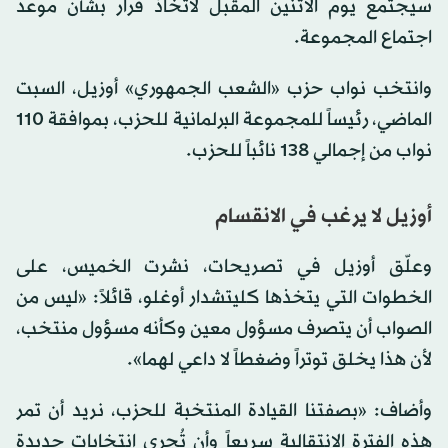
سيجتمع يوم الاثنين المقبل لاتخاذ قرار بشأن موعد
اجتماع المجموعة.
وانتخب نواب حزب «الشعب الجمهوري» أوزيل، السبت
الماضي، رئيساً للمجموعة البرلمانية للحزب، بموافقة 110
نواب من إجمالي 138 نائباً للحزب.
أوزيل لا يرغب في الانقسام
وعلّق أوزيل في تصريحات، نشرت الخميس، على
الخطوات التي يتخذها كليتشدار أوغلو، قائلاً: «ليس من
الصواب أن يتصرف مسؤول معين وكأنه مسؤول منتخب،
لأن هذا يخلق توتراً وضغطاً لا داعي لهما».
وأضاف: «بصفتنا القيادة المنتخبة للحزب، نريد أن تمر
هذه الفترة الانتقالية سريعاً وأن تُجرى انتخابات جديدة