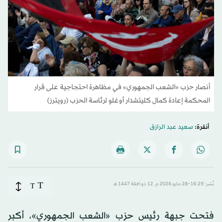
أنصار حزب «الشعب الجمهوري» في مظاهرة احتجاجية على قرار
المحكمة إعادة كمال كليتشدار أوغلو لرئاسة الحزب (رويترز)
أنقرة:
سعيد عبد الرازق
T
نُشر: 16:29-28 مايو 2026 م ـ 12 ذو الحِجّة 1447 هـ
T
فتحت جبهة رئيس حزب «الشعب الجمهوري»، أكبر