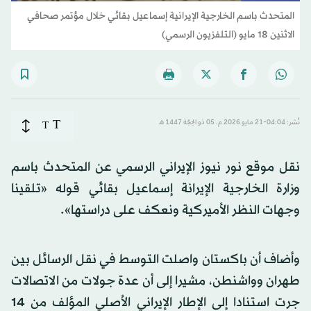
المتحدث باسم الخارجية الإيرانية إسماعيل بقائي خلال مؤتمر صحافي
الاثنين 18 مايو (التلفزيون الرسمي)
T
نُشر: 04:04-21 مايو 2026 م ـ 05 ذو الحِجّة 1447 هـ
T
نقل موقع ​نور نيوز الإيراني الرسمي عن المتحدث باسم
وزارة ‌الخارجية الإيرانة ‌إسماعيل ​بقائي قوله «تلقينا
‌وجهات ⁠النظر ​الأميركية ونعكف ⁠على دراستها».
وأضاف أن باكستان واصلت ⁠التوسط في ‌نقل ‌الرسائل ​بين
‌طهران وواشنطن، ‌مشيرا إلى أن عدة جولات من ‌الاتصالات
جرت استنادا إلى الإطار ⁠الإيراني ⁠الأصلي المؤلف من 14