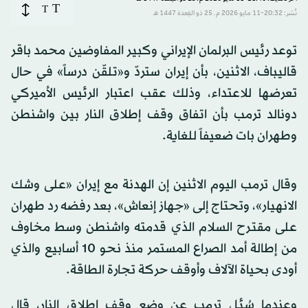
T
T
نُشر: 20:32-11 مايو 2026 م ـ 25 ذو القِعدة 1447 هـ
توعد رئيس البرلمان الإيراني وكبير المفاوضين محمد باقر
قاليباف، الاثنين، بأن إيران ستردّ و«تلقّن درساً» في حال
تعرضها للاعتداء، وذلك عقب اعتبار الرئيس الأميركي
دونالد ترمب بأن اتفاق وقف إطلاق النار بين واشنطن
وطهران بات ضعيفاً للغاية.
وقال ترمب اليوم الاثنين إن الهدنة مع إيران «على وشك
الانهيار»، وتحتاج إلى «جهاز إنعاش»، بعد رفضه رد طهران
على مقترح السلام الذي قدمته واشنطن وسط مخاوف
من إطالة أمد الصراع المستمر منذ نحو 10 أسابيع والذي
أودى بحياة الآلاف وأوقف حركة تجارة الطاقة.
وعندما سُئل ترمب عن وضع وقف إطلاق النار، قال