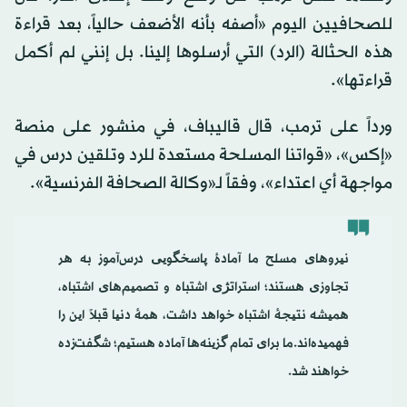
للصحافيين اليوم «أصفه بأنه الأضعف حالياً، بعد قراءة
هذه الحثالة (الرد) التي أرسلوها إلينا. بل إنني لم أكمل
قراءتها».
ورداً على ترمب، قال قاليباف، في منشور على منصة
«إكس»، «قواتنا المسلحة مستعدة للرد وتلقين درس في
مواجهة أي اعتداء»، وفقاً لـ«وكالة الصحافة الفرنسية».
نیروهای مسلح ما آمادهٔ پاسخگویی درس‌آموز به هر
تجاوزی هستند؛ استراتژی اشتباه و تصمیم‌های اشتباه،
همیشه نتیجهٔ اشتباه خواهد داشت، همهٔ دنیا قبلاً این را
فهمیده‌اند.ما برای تمام گزینه‌ها آماده هستیم؛ شگفت‌زده
خواهند شد.