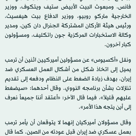
فانس، ومبعوث البيت الأبيض ستيف ويتكوف، ووزير
الخارجية ماركو روبيو، ووزير الدفاع بيت هيغسيث،
ورئيس هيئة الأركان المشتركة الجنرال دان كين، ومدير
وكالة الاستخبارات المركزية جون راتكليف، ومسؤولون
كبار آخرون.
ونقل «أكسيوس» عن مسؤولين أميركيين اثنين أن ترمب
يميل إلى اتخاذ شكل من أشكال العمل العسكري ضد
إيران، بهدف زيادة الضغط على النظام ودفعه إلى تقديم
تنازلات بشأن برنامجه النووي. وقال أحدهما: «سيضغط
عليهم قليلاً»، فيما قال الآخر: «أعتقد أننا جميعاً نعرف
إلى أين يتجه هذا الأمر».
وقال مسؤولان أميركيان إنهما لا يتوقعان أن يأمر ترمب
بعمل عسكري ضد إيران قبل عودته من الصين. كما قال