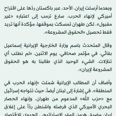
وبعدما أرسلت إيران، الأحد، عبر باكستان ردّها على اقتراح
أميركي لإنهاء الحرب، سارع ترمب إلى اعتباره «غير
مقبول». لكن طهران تمسكت بموقفها، مؤكدة أنها تريد
فقط تحصيل «الحقوق المشروعة».
وقال المتحدث باسم وزارة الخارجية الإيرانية إسماعيل
بقائي، في مؤتمر صحافي، يوم الاثنين، «لم نطلب أي
تنازلات. الشيء الوحيد الذي طالبنا به هو الحقوق
المشروعة لإيران».
وأضاف أن المطالب الإيرانية شملت «إنهاء الحرب في
المنطقة»، في إشارة إلى لبنان أيضاً، حيث تتواجه إسرائيل
مع «حزب الله» المدعوم من طهران، وإنهاء الحصار
البحري الأميركي الذي فرضته واشنطن ردّاً على إغلاق
إيران مضيق هرمز، الممّر الاستراتيجي الحيوي للاقتصاد