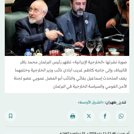
صورة نشرتها «الخارجية الإيرانية» تظهر رئيس البرلمان محمد باقر
قاليباف وإلى جانبه كاظم غريب آبادي نائب وزير الخارجية وخلفهما
يقف المتحدث إسماعيل بقائي والنائب أبو الفضل عمويي عضو لجنة
الأمن القومي والسياسة الخارجية في البرلمان
لندن_طهران:
«الشرق الأوسط»
آخر تحديث: 21:46-11 مايو 2026 م ـ 25 ذو القِعدة 1447 هـ