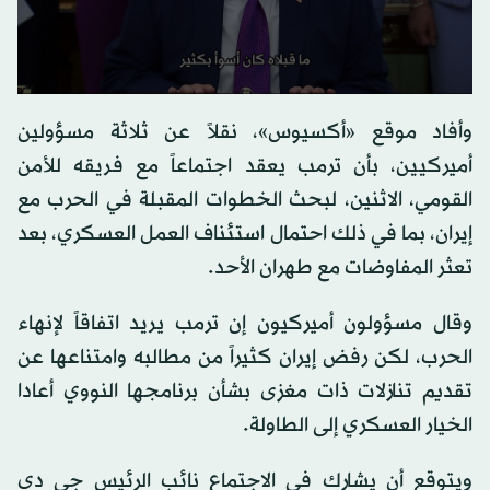
0
seconds
وأفاد موقع «أكسيوس»، نقلاً عن ثلاثة مسؤولين
of
0
أميركيين، بأن ترمب يعقد اجتماعاً مع فريقه للأمن
seconds
القومي، الاثنين، لبحث الخطوات المقبلة في الحرب مع
إيران، بما في ذلك احتمال استئناف العمل العسكري، بعد
تعثر المفاوضات مع طهران الأحد.
وقال مسؤولون أميركيون إن ترمب يريد اتفاقاً لإنهاء
الحرب، لكن رفض إيران كثيراً من مطالبه وامتناعها عن
تقديم تنازلات ذات مغزى بشأن برنامجها النووي أعادا
الخيار العسكري إلى الطاولة.
ويتوقع أن يشارك في الاجتماع نائب الرئيس جي دي