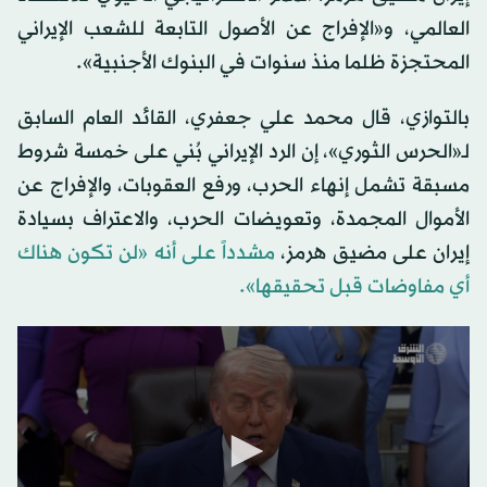
العالمي، و«الإفراج عن الأصول التابعة للشعب الإيراني
المحتجزة ظلما منذ سنوات في البنوك الأجنبية».
بالتوازي، قال محمد علي جعفري، القائد العام السابق
لـ«الحرس الثوري»، إن الرد الإيراني بُني على خمسة شروط
مسبقة تشمل إنهاء الحرب، ورفع العقوبات، والإفراج عن
الأموال المجمدة، وتعويضات الحرب، والاعتراف بسيادة
إيران على مضيق هرمز،
مشدداً على أنه «لن تكون هناك
أي مفاوضات قبل تحقيقها».