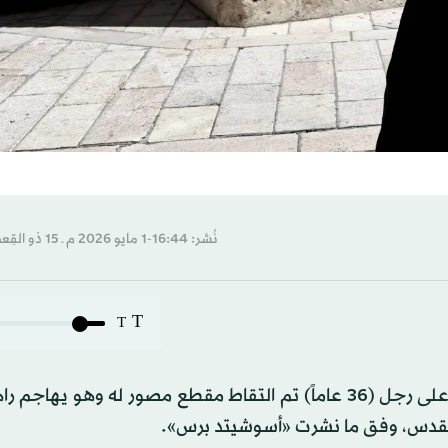
نُشر: 16:44-1 مايو 2026 م ـ 15 ذو القِعدة 1447 هـ
T
T
قالت الشرطة الإسرائيلية، اليوم الجمعة، إنها ألقت القبض على رجل (36 عاماً) تم التقاط مقطع مصور له وهو
لقدس، وفق ما نشرت «أسوشيتد برس».