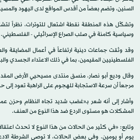
السنين، وتضم بعضاً من أقدس المواقع لدى اليهود والمس
وتشكّل هذه المنطقة نقطة اشتعال للتوترات، نظراً لت
وسياسية كامنة في صلب الصراع الإسرائيلي - الفلسطيني.
وقد وثقت جماعات دينية ارتفاعاً في أعمال المضايقة 
الفلسطينيين المقيمين، بما في ذلك الاعتداء الجسدي والبصق
وقال وديع أبو نصار، منسق منتدى مسيحيي الأرض المقد
مرجعاً أن سرعة الاستجابة للهجوم على الراهبة تعود إلى ح
وأشار إلى أنه شعر بـ«غضب شديد تجاه النظام وحزن عميق، 
المشكلات هو مستوى الردع ضد هذا النوع من العنف.
وتابع: «في كثير من الحالات من هذا النوع لا تحدث اعتقالا
يوم أو يومين. وفي بعض الحالات، لا توصي الشرطة الادع