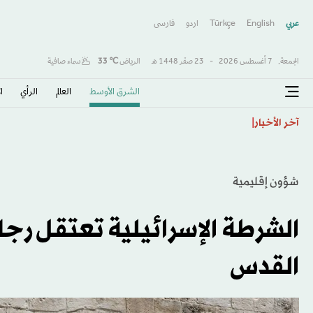
عربي
English
Türkçe
اردو
فارسى
الجمعة,
7 أغسطس 2026
-
23 صفَر 1448 هـ
الرياض
℃
33
سماء صافية
الشرق الأوسط​
العالم
الرأي
ا
جيل جديد على أعتاب قيادة البرازيل... 10 مواهب يعوّل عليها أنشيلوتي
آخر الأخبار
شؤون إقليمية
الشرطة الإسرائيلية تعتقل رجلا
القدس