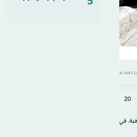
5
20
 يهاجم راهبة، في