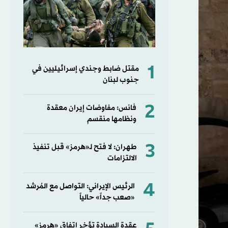
1
مقتل ضابط وجندي إسرائيليين في
جنوب لبنان
2
فانس: مفاوضات إيران معقدة
ونظامها منقسم
3
طهران: لا فتح لـ«هرمز» قبل تنفيذ
الالتزامات
4
الرئيس الإيراني: التواصل مع المُرشد
«صعب جداً» حالياً
عقدة السيادة تؤخر اتفاق «هرمز»