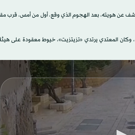
شف عن هويته، بعد الهجوم الذي وقع، أول من أمس، قرب مقا
وكان المعتدي يرتدي «تزيتزيت»، خيوط معقودة على هيئة