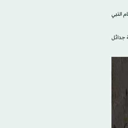
م النبي
 جدائل