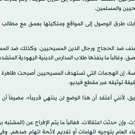
يحيين والمسلمين.
شابك طرق الوصول إلى المواقع وملكيتها بعمق مع مطالب ت
والعنف ضد الحجاج ورجال الدين المسيحيين، وكذلك ضد الم
، وغالباً ما ينفذها طلاب المدارس الدينية اليهودية المتشدد
سة، إن الهجمات التي تستهدف المسيحيين أصبحت ظاهرة مت
قيقة توثيقه عبر مقطع فيديو.
لأنني أعتقد أن هذا الوضع لن ينتهي قريباً»، مضيفاً أن أ
ت، وإن حدثت اعتقالات، فغالباً ما يتم الإفراج عن (المشتبه ب
اء العام بتوجيه اتهامات أو تقديم لائحة اتهام ضدهم. وفي