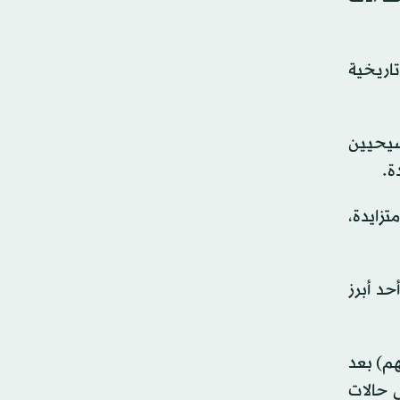
اريخية
سيحيين
ة.
زايدة،
حد أبرز
هم) بعد
 حالات