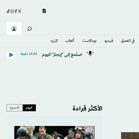
في العمق
فيديو
بودكاست
ألعاب
المزيد
استمع إلى "إيجاز" اليوم
12:34 دقيقه
الأكثر قراءة
اليوم
الأسبوع