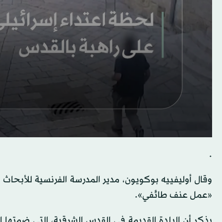
.
وقال أوليفييه بوكويون، مدير المدرسة الفرنسية للأبحاث ال
«عمل عنف طائفي».
يذكر أن البلدة القديمة في القدس الشرقية، التي ضمتها 