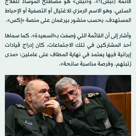
قائمة (تبش)؟». و«تبش» هو مصطلح الموساد للعلاج
السلبي، وهو الاسم الرمزي للاغتيال أو التصفية أو الإحباط
المستهدف، بحسب منشور بيرغمان على منصة «إكس».
وأشار إلى أن القائمة التي وُصفت بـ«السعيدة»، كما سماها
أحد المشاركين في تلك الاجتماعات، كان إدراج قيادات
إيرانية فيها يعتمد في نهاية المطاف على عاملين: «مدى
رُتبتهم، وفرصة مناسبة سانحة».