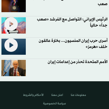
صعب
الرئيس الإيراني: التواصل مع المُرشد «صعب
جداً» حالياً
أسرى حرب إيران المنسيون... بحّارة عالقون
خلف «هرمز»
الأمم المتحدة تحذر من إعدامات إيران
معلومات عنا
اعلن معنا
الأحكام والشروط
سياسة الخصوصية