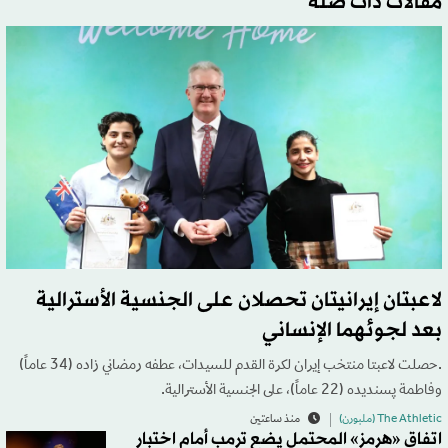
مقالات ذات صلة
لاعبتان إيرانيتان تحصلان على الجنسية الأسترالية
بعد لجوئهما الإنساني
.حصلت لاعبتا منتخب إيران لكرة القدم للسيدات، عطفه رمضاني زاده (34 عاماً)
وفاطمة پسنديده (22 عاماً)، على الجنسية الأسترالية.
The Athletic (ملبورن)
منذ ساعتين
اتفاق «هرمز» المحتمل يضع ترمب أمام اختبار