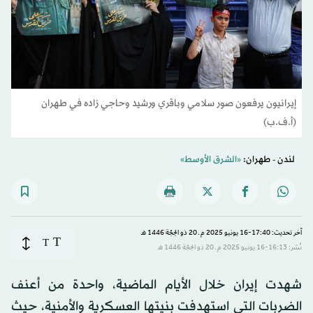
إيرانيون يرفعون صور سلامي وباقري ورشيد وحاجي زاده في طهران
(أ.ف.ب)
لندن - طهران:
«الشرق الأوسط»
آخر تحديث: 17:40-16 يونيو 2025 م ـ 20 ذو الحِجّة 1446 هـ
T
T
نُشر: 16:13-16 يونيو 2025 م ـ 20 ذو الحِجّة 1446 هـ
شهدت إيران خلال الأيام الماضية، واحدة من أعنف
الضربات التي استهدفت بنيتها العسكرية والأمنية، حيث