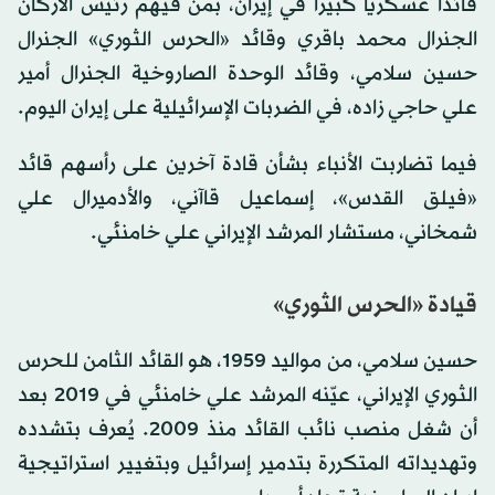
قائداً عسكرياً كبيراً في إيران، بمن فيهم رئيس الأركان
الجنرال محمد باقري وقائد «الحرس الثوري» الجنرال
حسين سلامي، وقائد الوحدة الصاروخية الجنرال أمير
علي حاجي زاده، في الضربات الإسرائيلية على إيران اليوم.
فيما تضاربت الأنباء بشأن قادة آخرين على رأسهم قائد
«فيلق القدس»، إسماعيل قاآني، والأدميرال علي
شمخاني، مستشار المرشد الإيراني علي خامنئي.
قيادة «الحرس الثوري»
حسين سلامي، من مواليد 1959، هو القائد الثامن للحرس
الثوري الإيراني، عيّنه المرشد علي خامنئي في 2019 بعد
أن شغل منصب نائب القائد منذ 2009. يُعرف بتشدده
وتهديداته المتكررة بتدمير إسرائيل وبتغيير استراتيجية