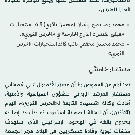
الاستخبارات، لكنه مستقل عنها ويتبع مباشرة للقيادة
العليا للحرس.
محمد رضا نصير باغبان (محسن باقري) قائد استخبارات
«فيلق القدس» الذراع الخارجية في «الحرس الثوري».
محمد محسن محققي نائب قائد استخبارات «الحرس
الثوري».
مستشار خامنئي
بعد أيام من الغموض بشأن مصير الأدميرال علي شمخاني
مستشار المرشد الإيراني للشؤون السياسية والأمنية،
أفادت وكالة «تسنيم» التابعة لـ«الحرس الثوري»، اليوم
(الاثنين)، أن الحالة الصحية استقرت نسبياً بعد إصابته
بجروح بالغة في الهجوم الإسرائيلي الذي استهدف
منشآت نووية وقادة عسكريين في البلاد فجر الجمعة