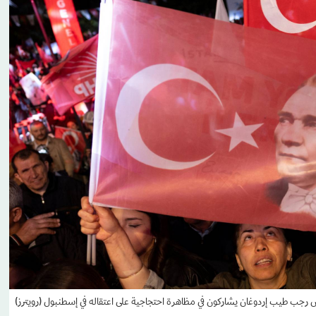
س رجب طيب إردوغان يشاركون في مظاهرة احتجاجية على اعتقاله في إسطنبول (رويترز)