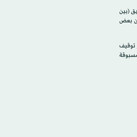
يق (بين
أن بعض
ر توقيف
ات غير مسبوقة