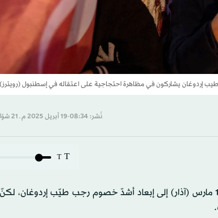
 طيب إردوغان يشاركون في مظاهرة احتجاجية على اعتقاله في إسطنبول (رويترز)
نُشر: 08:34-19 أبريل 2025 م ـ 21 شوّال 1446 هـ
T
T
أدّى توقيف رئيس بلديّة إسطنبول أكرم إمام أوغلو في 19 مارس (آذار) إلى إبعاد أشدّ خصوم رجب طيّب إردوغان
.