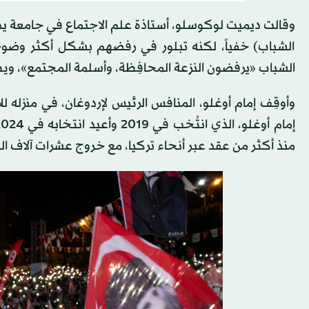
وقالت ديميت لوكوسلو، أستاذة علم الاجتماع في جامعة يد
الشباب) خفياً، لكنه تبلور في رفضهم بشكل أكثر وضوح
الشباب «يرفضون النزعة المحافِظة، وأسلمة المجتمع»، وي
وأوقِف إمام أوغلو، المنافس الرئيس لإردوغان، في منزله لل
منذ أكثر من عقد عبر أنحاء تركيا، مع خروج عشرات آلاف ال