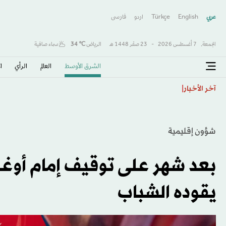
عربي
English
Türkçe
اردو
فارسى
الجمعة,
7 أغسطس 2026
-
23 صفَر 1448 هـ
الرياض
℃
34
سماء صافية
الشرق الأوسط​
العالم
الرأي
ا
إنفانتينو يرفض الاستقالة… من يملك القدرة على إسقاطه؟
آخر الأخبار
شؤون إقليمية
بعد شهر على توقيف إمام أوغلو.
يقوده الشباب