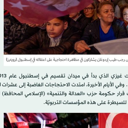
س رجب طيب إردوغان يشاركون في مظاهرة احتجاجية على اعتقاله في إسطنبول (رويترز)
في الأيام الأخيرة، امتدت الاحتجاجات الغاضبة إلى عشرات 
 قرار حكومة حزب «العدالة والتنمية» (الإسلامي المحافظ) 
 للسيطرة على هذه المؤسسات التربويّة.