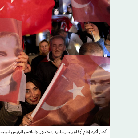
أنصار أكرم إمام أوغلو رئيس بلدية إسطنبول والمنافس الرئيس للرئي