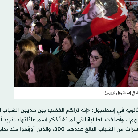
 في إسطنبول (رويترز)
ي مدرسة ثانوية في إسطنبول: «إنه تراكم الغضب بين ملايين الشباب 
تهم». وأضافت الطالبة التي لم تشأ ذكر اسم عائلتها: «نريد 
الصمت الذي بنت عليه الحكومة هيمنتها»، مذكّرة بأن عشرات من الشباب البالغ عددهم 300، وا