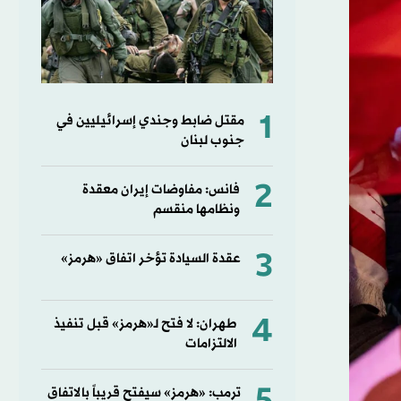
1
مقتل ضابط وجندي إسرائيليين في
جنوب لبنان
2
فانس: مفاوضات إيران معقدة
ونظامها منقسم
3
عقدة السيادة تؤخر اتفاق «هرمز»
4
طهران: لا فتح لـ«هرمز» قبل تنفيذ
الالتزامات
ترمب: «هرمز» سيفتح قريباً بالاتفاق