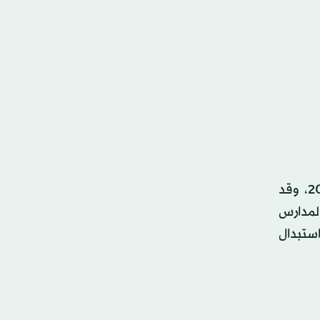
لكنّ هذه الاحتجاجات التي لم يسبق لها مثيل منذ حراك غيزي الذي بدأ في ميدان تقسيم في إسطنبول عام 2013، وقد
المدارس
استبدال