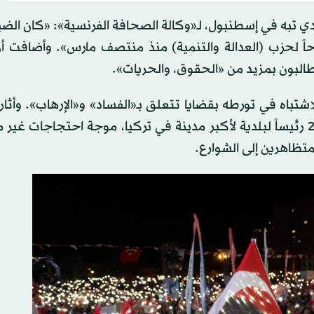
ي تبه في إسطنبول، لـ«وكالة الصحافة الفرنسية»: «كان الض
اً لحزب (العدالة والتنمية) منذ منتصف مارس». وأضافت 
طالبون بمزيد من «الحقوق، والحريات».
اشتباه في تورطه بقضايا تتعلق بـ«الفساد» و«الإرهاب». وأثا
إمام أوغلو، الذي انتُخب في 2019 وأعيد انتخابه في 2024 رئيساً لبلدية لأكبر مدينة في تركيا، موجة احتجاج
متظاهرين إلى الشوارع.