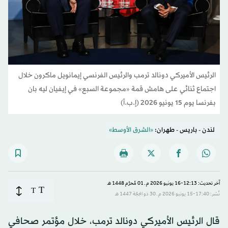
الرئيس الأميركي دونالد ترمب والرئيس الفرنسي إيمانويل ماكرون خلال
اجتماع ثنائي على هامش قمة «مجموعة السبع» في إيفيان ليه بان
بفرنسا يوم 15 يونيو 2026 (إ.ب.أ)
لندن - باريس - طهران:
«الشرق الأوسط»
آخر تحديث: 12:13-16 يونيو 2026 م ـ 01 مُحرَّم 1448 هـ
T
T
نُشر: 17:40-15 يونيو 2026 م ـ 30 ذو الحِجّة 1447 هـ
قال الرئيس الأميركي دونالد ترمب، خلال مؤتمر صحافي