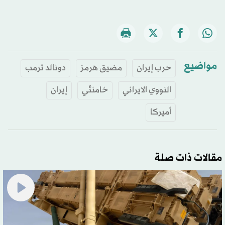
مواضيع
حرب إيران
مضيق هرمز
دونالد ترمب
النووي الايراني
خامنئي
إيران
أميركا
مقالات ذات صلة