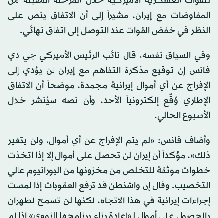
للقوات العسكرية الأميركية خلال المرحلة المقبلة من
المفاوضات مع إيران، مشيراً إلى أن الاتفاق ينص على
النظر في خفض القوات عند التوصل إلى اتفاق نهائي.
وفي السياق نفسه، قال نائب الرئيس الأميركي جي دي
فانس إن توقيع مذكرة التفاهم مع
إيران
لن يؤدي إلى
الإفراج عن أي أموال إيرانية مجمدة، موضحاً أن الاتفاق
الإطاري وُقّع إلكترونياً الأحد، وأن نصه سيُنشر خلال
الأسبوع الحالي.
وأضاف فانس: «لم يتم الإفراج عن أي أموال، ولن يتغير
ذلك»، مؤكداً أن
إيران
لن تحصل على أموال إلا إذا اتخذت
خطوات موثقة للتخلص من مخزونها من اليورانيوم عالي
التخصيب. وقال إن واشنطن قد ترفع العقوبات إذا لمست
إجراءات إيرانية في هذا الاتجاه، لكنها لن تسمح لطهران
بالحصول على أموال لـ«إعادة بناء برنامجها النووي» إذا لم