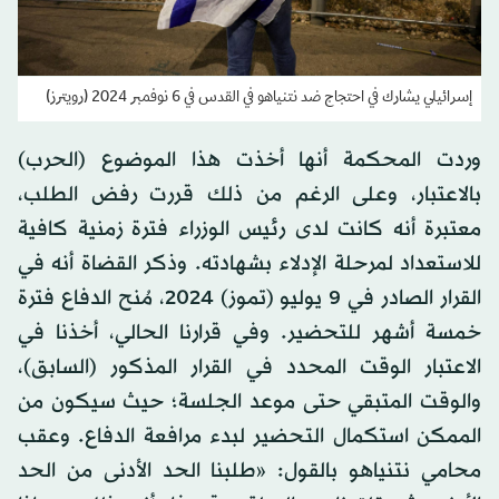
إسرائيلي يشارك في احتجاج ضد نتنياهو في القدس في 6 نوفمبر 2024 (رويترز)
وردت المحكمة أنها أخذت هذا الموضوع (الحرب)
بالاعتبار، وعلى الرغم من ذلك قررت رفض الطلب،
معتبرة أنه كانت لدى رئيس الوزراء فترة زمنية كافية
للاستعداد لمرحلة الإدلاء بشهادته. وذكر القضاة أنه في
القرار الصادر في 9 يوليو (تموز) 2024، مُنح الدفاع فترة
خمسة أشهر للتحضير. وفي قرارنا الحالي، أخذنا في
الاعتبار الوقت المحدد في القرار المذكور (السابق)،
والوقت المتبقي حتى موعد الجلسة؛ حيث سيكون من
الممكن استكمال التحضير لبدء مرافعة الدفاع. وعقب
محامي نتنياهو بالقول: «طلبنا الحد الأدنى من الحد