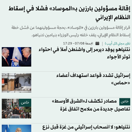
إقالة مسؤولين بارزين بـ«الموساد» فشلا في إسقاط
النظام الإيراني
قرار إقالة مسؤولين بارزين في «الموساد»، بحجة مسؤوليتهما عن فشل خطة
إسقاط النظام الإيراني، يقف خلفه رئيس الوزراء بنيامين نتنياهو.
نظير مجلي (تل أبيب )
الجمعة 07/08 - 17:29
نتنياهو يوفِد ديرمر إلى واشنطن أملاً في احتواء
توتر الأجواء
إسرائيل تشدد قواعد استهداف أعضاء
«حماس»
مصادر تكشف لـ«الشرق الأوسط»
خاص
خاص
تفاصيل جديدة من ملامح اتفاق غزة
نتنياهو: لا انسحاب إسرائيلي من غزة قبل نزع