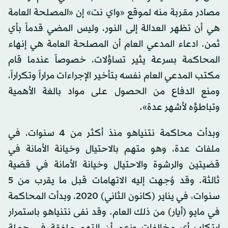
مصادر مقربة منه لموقع «واي نت» إن «المصلحة العامة
هي أن تظهر العدالة إلى النور، وليس المضي قدماً بأي
ثمن. ادعاء المدعي العام أن المصلحة العامة هي إنهاء
المحاكمة بسرعة يثير تساؤلات، خصوصاً عندما قام
مكتب المدعي العام نفسه بتأخير الإجراءات مراراً وتكراراً،
ومنع الدفاع من الحصول على مواد بالغة الأهمية
وتباطؤه لأشهر عدة».
وبدأت محاكمة نتنياهو منذ أكثر من 4 سنوات، في
ملفات عدة، وهو متهم بالاحتيال وخيانة الأمانة في
قضيتين والرشوة والاحتيال وخيانة الأمانة في قضية
ثالثة. وقد وُجهت إليه الاتهامات قبل ما يقرب من 5
سنوات، في يناير (كانون الثاني) 2020، وبدأت المحاكمة
في مايو (أيار) من ذلك العام. وقد نفى نتنياهو باستمرار
ارتكاب أي مخالفات وزعم أن التهم ملفقة في حملة