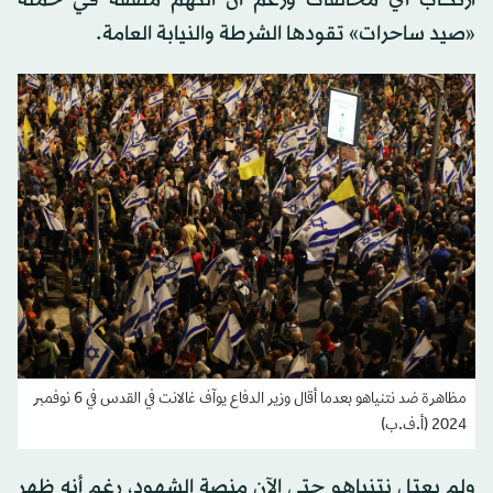
«صيد ساحرات» تقودها الشرطة والنيابة العامة.
مظاهرة ضد نتنياهو بعدما أقال وزير الدفاع يوآف غالانت في القدس في 6 نوفمبر
2024 (أ.ف.ب)
ولم يعتلِ نتنياهو حتى الآن منصة الشهود، رغم أنه ظهر