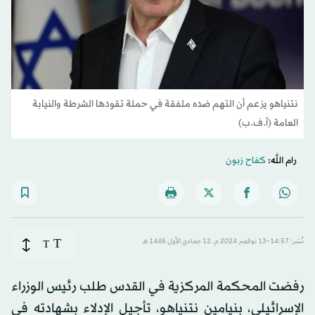
نتنياهو يزعم أن التهم ضده ملفقة في حملة تقودها الشرطة والنيابة
العامة (أ.ف.ب)
رام الله:
كفاح زبون
T
نُشر: 14:57-13 نوفمبر 2024 م ـ 12 جمادي الأول 1446 هـ
T
رفضت المحكمة المركزية في القدس طلب رئيس الوزراء
الإسرائيلي، بنيامين نتنياهو، تأجيل الإدلاء بشهادته في