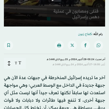
0
seconds
رام الله:
كفاح زبون
of
18
seconds
آخر تحديث: 05:24-28 أكتوبر 2024 م ـ 25 ربيع الثاني 1446 هـ
T
T
نُشر: 16:05-27 أكتوبر 2024 م ـ 24 ربيع الثاني 1446 هـ
آخر ما تريده إسرائيل المنخرطة في جبهات عدة الآن هي
جبهة جديدة في الداخل مع الوسط العربي؛ وهي مواجهة
استعدت لها سابقاً لكنها تعرف جيداً أنها ليست مثل أي
جبهة أخرى، لا تنفع فيها طائرات ولا دبابات ولا قوات
برية... ببساطة هي جبهة يمكن أن تخلط كل الحسابات