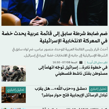
ضم ضابط شرطة سابق إلى قائمة عربية يحدث خضة
في المعركة الانتخابية الإسرائيلية
أحدث قرار رئيس القائمة العربية الموحدة، منصور عباس، ضم لواء سابق في
الشرطة الإسرائيلية إلى جانبه في الانتخابات خضة كبيرة في إسرائيل.
نظير مجلي (تل أبيب)
الجمعة 07/08 - 16:50
في خطوة نادرة... إسرائيل توجّه اتهاماً إلى
مستوطن بقتل ناشط فلسطيني
دمشق و«حزب الله»... هل يقرّب
تحليل إخباري
تحليل إخباري
تبادل الرسائل الإيجابية فتح حوار مباشر؟