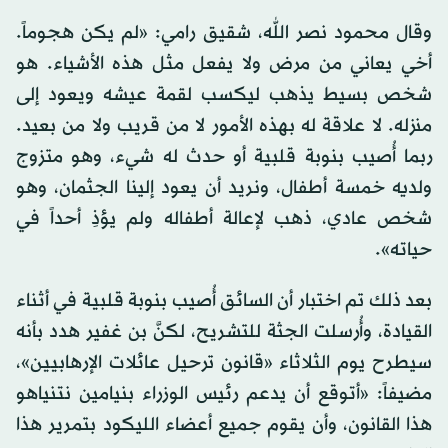
وقال محمود نصر الله، شقيق رامي: «لم يكن هجوماً.
أخي يعاني من مرض ولا يفعل مثل هذه الأشياء. هو
شخص بسيط يذهب ليكسب لقمة عيشه ويعود إلى
منزله. لا علاقة له بهذه الأمور لا من قريب ولا من بعيد.
ربما أُصيب بنوبة قلبية أو حدث له شيء، وهو متزوج
ولديه خمسة أطفال، ونريد أن يعود إلينا الجثمان، وهو
شخص عادي، ذهب لإعالة أطفاله ولم يؤذِ أحداً في
حياته».
بعد ذلك تم اختبار أن السائق أُصيب بنوبة قلبية في أثناء
القيادة، وأُرسلت الجثة للتشريح، لكنَّ بن غفير هدد بأنه
سيطرح يوم الثلاثاء «قانون ترحيل عائلات الإرهابيين»،
مضيفاً: «أتوقع أن يدعم رئيس الوزراء بنيامين نتنياهو
هذا القانون، وأن يقوم جميع أعضاء الليكود بتمرير هذا