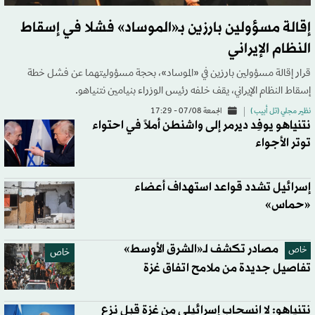
إقالة مسؤولين بارزين بـ«الموساد» فشلا في إسقاط
النظام الإيراني
قرار إقالة مسؤولين بارزين في «الموساد»، بحجة مسؤوليتهما عن فشل خطة
إسقاط النظام الإيراني، يقف خلفه رئيس الوزراء بنيامين نتنياهو.
نظير مجلي (تل أبيب )
الجمعة 07/08 - 17:29
نتنياهو يوفِد ديرمر إلى واشنطن أملاً في احتواء
توتر الأجواء
إسرائيل تشدد قواعد استهداف أعضاء
«حماس»
مصادر تكشف لـ«الشرق الأوسط»
خاص
خاص
تفاصيل جديدة من ملامح اتفاق غزة
نتنياهو: لا انسحاب إسرائيلي من غزة قبل نزع