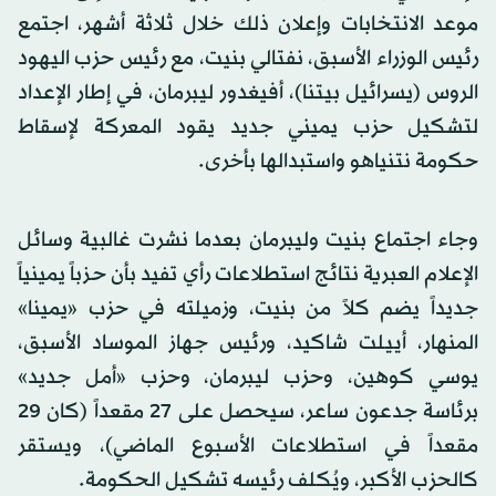
موعد الانتخابات وإعلان ذلك خلال ثلاثة أشهر، اجتمع
رئيس الوزراء الأسبق، نفتالي بنيت، مع رئيس حزب اليهود
الروس (يسرائيل بيتنا)، أفيغدور ليبرمان، في إطار الإعداد
لتشكيل حزب يميني جديد يقود المعركة لإسقاط
حكومة نتنياهو واستبدالها بأخرى.
وجاء اجتماع بنيت وليبرمان بعدما نشرت غالبية وسائل
الإعلام العبرية نتائج استطلاعات رأي تفيد بأن حزباً يمينياً
جديداً يضم كلاً من بنيت، وزميلته في حزب «يمينا»
المنهار، أييلت شاكيد، ورئيس جهاز الموساد الأسبق،
يوسي كوهين، وحزب ليبرمان، وحزب «أمل جديد»
برئاسة جدعون ساعر، سيحصل على 27 مقعداً (كان 29
مقعداً في استطلاعات الأسبوع الماضي)، ويستقر
كالحزب الأكبر، ويُكلف رئيسه تشكيل الحكومة.