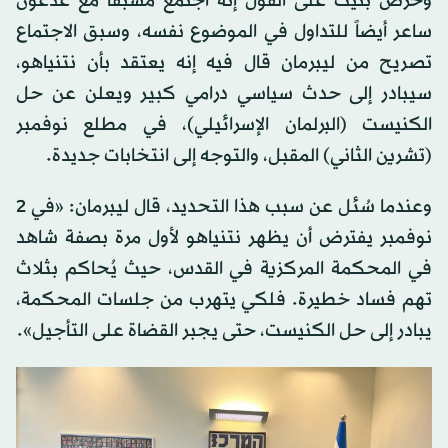
وحرص بنيت على القول إنه اجتمع مسبقاً مع غدعون
ساعر أيضاً للتداول في الموضوع نفسه، وسبق الاجتماع
تصريح من ليبرمان قال فيه إنه يعتقد بأن نتنياهو،
سيبادر إلى حدث سياسي درامي كبير ويعلن عن حل
الكنيست (البرلمان الإسرائيلي)، في مطلع نوفمبر
(تشرين الثاني) المقبل، والتوجه إلى انتخابات جديدة.
وعندما سُئل عن سبب هذا التحديد، قال ليبرمان: «في 2
نوفمبر يفترض أن يظهر نتنياهو لأول مرة بصفة شاهد
في المحكمة المركزية في القدس، حيث يُحاكم بثلاث
تهم فساد خطيرة. فلكي يتهرب من جلسات المحكمة،
يبادر إلى حل الكنيست، حتى يجبر القضاة على التأجيل».