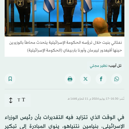
نفتالي بنيت خلال ترؤسه الحكومة الإسرائيلية يتحدث محاطاً بالوزيرين
حينها أفيغدور ليبرمان وأورنا باربيفاي (الحكومة الإسرائيلية)
تل أبيب:
نظير مجلي
T
نُشر: 16:30-17 يوليو 2024 م ـ 11 مُحرَّم 1446 هـ
T
في الوقت الذي تتزايد فيه التقديرات بأن رئيس الوزراء
الإسرائيلي، بنيامين نتنياهو، ينوي المبادرة إلى تبكير