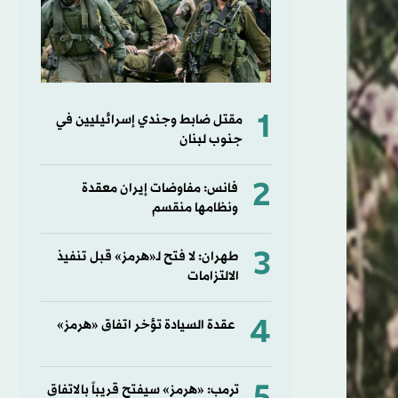
1
مقتل ضابط وجندي إسرائيليين في
جنوب لبنان
2
فانس: مفاوضات إيران معقدة
ونظامها منقسم
3
طهران: لا فتح لـ«هرمز» قبل تنفيذ
الالتزامات
4
عقدة السيادة تؤخر اتفاق «هرمز»
ترمب: «هرمز» سيفتح قريباً بالاتفاق