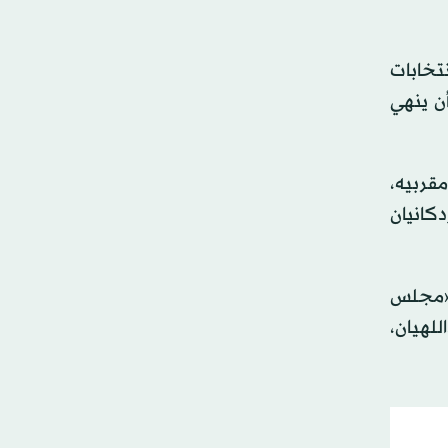
تخابات
أن ينهي
مقربيه،
دكانيان
 «مجلس
لهيان،