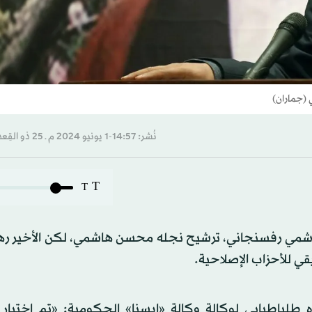
 (جماران)
نُشر: 14:57-1 يونيو 2024 م ـ 25 ذو القِعدة 1445 هـ
T
T
هاشمي رفسنجاني، ترشيح نجله محسن هاشمي، لكن الأخير رهن
قي للأحزاب الإصلاحية.
طلباطبايي لوكالة وكالة «إيسنا» الحكومية: «تم اختيا