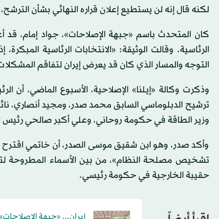
لكنه قال إنه لن يستطيع إعلان قراره النهائي بشأن الترشح،
كان المتحدث باسم «جبهة الإصلاحات»، جواد إمام، قد 
الرئاسية. وقالت الوثيقة: «الانتخابات الرئاسية المبكرة
التوجه والمسار الذي كان قد يعرض إيران لتفاقم المشكلات والقضايا ال
وذكرت وكالة «إيلنا» الإصلاحية، الأسبوع الماضي، أن ال
ترشيح الدبلوماسي السابق محمد صدر، ومجيد أنصاري، نائب 
وزير الطاقة في حكومة روحاني، وعلي أكبر صالحي رئيس المن
وأكد صدر، وهو ابن شقيق موسى الصدر، أن خاتمي اقترح 
تشخيص مصلحة النظام»، من بين الأسماء المطروحة لتولي 
حقيبة الخارجية في حكومة رئيسي.
إيران... «جبهة الإصلاحات» تدرس ملفا