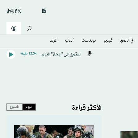
في العمق
فيديو
بودكاست
ألعاب
المزيد
استمع إلى "إيجاز" اليوم
12:34 دقيقه
الأكثر قراءة
اليوم
الأسبوع