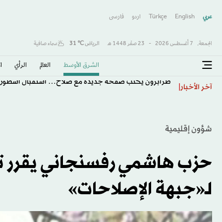
عربي
English
Türkçe
اردو
فارسى
الجمعة,
7 أغسطس 2026
-
23 صفَر 1448 هـ
الرياض
℃
31
سماء صافية
الشرق الأوسط​
العالم
الرأي
ا
طرابزون يكتب صفحة جديدة مع صلاح… استقبال أسطور
آخر الأخبار
شؤون إقليمية
حزب هاشمي رفسنجاني يقرر ترش
لـ«جبهة الإصلاحات»