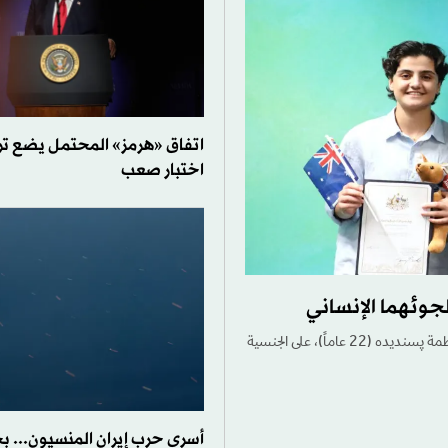
اتفاق «هرمز» المحتمل يضع تر
اختبار صعب
لجوئهما الإنساني
.حصلت لاعبتا منتخب إيران لكرة القدم للسيدات، عطفه رمضاني زاده (34 عاماً) وفاطمة پسنديده (22 عاماً)، على الجنسية
أسرى حرب إيران المنسيون... بح