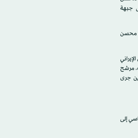
ى جبهة
نهم محسن
لإيراني
، مرشح
ين جرى
اسي إلى