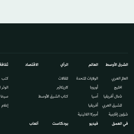
الشرق الأوسط​
العالم
الرأي
الاقتصاد
ثقافة
العالم العربي
الولايات المتحدة
المقالات
كتب
الخليج
أوروبا
كاريكاتير
الوتر 
شمال أفريقيا
آسيا
كتاب الشرق الأوسط
سينما
المشرق العربي
أفريقيا
إعلام
شؤون إقليمية
أميركا اللاتينية
في العمق
فيديو
بودكاست
ألعاب