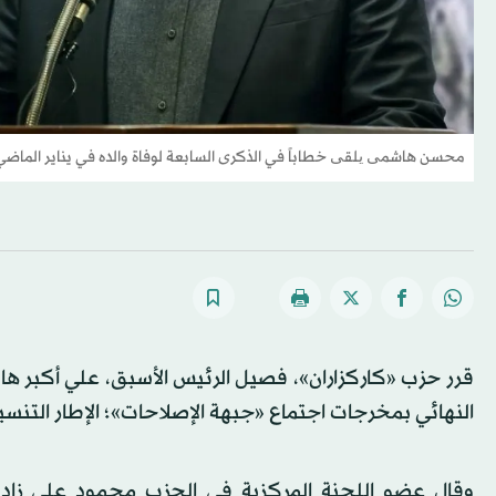
محسن هاشمی یلقی خطاباً في الذكرى السابعة لوفاة والده في يناير الماضي
قرر حزب «كاركزاران»، فصيل الرئيس الأسبق، علي أكبر 
النهائي بمخرجات اجتماع «جبهة الإصلاحات»؛ الإطار التنسي
وقال عضو اللجنة المركزية في الحزب محمود علي زاده 