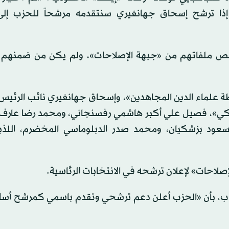
 إذا ترشح إسحاق جهانغيري سنتقدمه مرشحاً للحزب إل
ارير إلى 5 مرشحين يجري فحص ملفاتهم من «جبهة الإصلاحات»، ولم يكن من ضم
 علماء الدين المجاهدين»، وإسحاق جهانغيري نائب الرئيس ا
دكي»، فصيل علي أكبر هاشمي رفسنجاني، ومحمد رضا عارف
 مسعود بزشكيان، ومحمد صدر الدبلوماسي المخضرم، اللذ
إصلاحات» لإعلان ترشحه في الانتخابات الرئاسية.
الشباب، بأن «الحزب أعلن دعم ترشحي وتقدم باسمي كمرشح أس