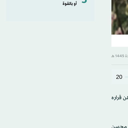
5
أو بالقوة
20
 قراره
ر محسن