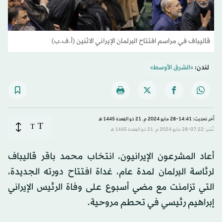
قاليباف في مراسم افتتاح البرلمان الإيراني الاثنين (أ.ف.ب)
لندن:
«الشرق الأوسط»
آخر تحديث: 14:41-28 مايو 2024 م ـ 21 ذو القِعدة 1445 هـ
T
T
نُشر: 07:22-28 مايو 2024 م ـ 21 ذو القِعدة 1445 هـ
أعاد المشرعون الإيرانيون، انتخاب محمد باقر قاليباف
لرئاسة البرلمان لمدة عام، غداة افتتاح دورته الجديدة،
التي تزامنت مع مضي أسبوع على وفاة الرئيس الإيراني
إبراهيم رئيسي في تحطم مروحية.