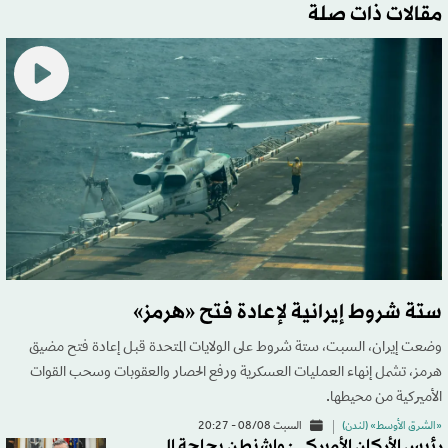
مقالات ذات صلة
ستة شروط إيرانية لإعادة فتح «هرمز»
وضعت إيران، السبت، ستة شروط على الولايات المتحدة قبل إعادة فتح مضيق
هرمز، تشمل إنهاء العمليات العسكرية ورفع الحصار والعقوبات وسحب القوات
الأميركية من محيطها.
«الشرق الأوسط» (لندن)
السبت 08/08 - 20:27
رئيس الأركان الأميركي: واشنطن بحاجة إلى