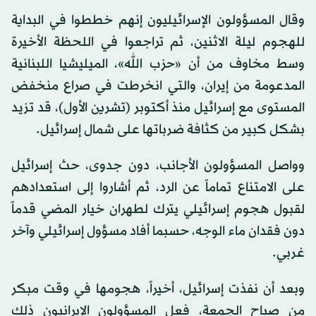
وقال المسؤولون الإسرائيليون إنهم خططوا في البداية
للهجوم ليلة الاثنين، ثم تراجعوا في اللحظة الأخيرة
وسط مخاوف من أن «حزب الله»، الميليشيا اللبنانية
المدعومة من إيران، والتي انخرطت في صراع منخفض
المستوى مع إسرائيل منذ أكتوبر (تشرين الأول)، قد تزيد
بشكل كبير من كثافة ضرباتها على شمال إسرائيل.
وواصل المسؤولون الأجانب، دون جدوى، حث إسرائيل
على الامتناع تماماً عن الرد، ثم أشاروا إلى استعدادهم
لقبول هجوم إسرائيلي يترك لطهران خيار المضي قدماً
دون فقدان ماء الوجه، حسبما أفاد مسؤول إسرائيلي وآخر
غربي.
وبعد أن نفذت إسرائيل، أخيراً، هجومها في وقت مبكر
من صباح الجمعة، فعل المسؤولون الإيرانيون ذلك