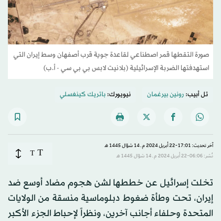
صورة التقطها قمر اصطناعي لقاعدة جوية قرب أصفهان وسط إيران التي
استهدفتها الضربة الإسرائيلية (بلانيت لابس بي بي سي - أ.ب)
تل أبيب:
رونين بيرغمان
نيويورك:
باتريك كينغسلي
آخر تحديث: 17:01-22 أبريل 2024 م ـ 14 شوّال 1445 هـ
T
T
نُشر: 06:06-22 أبريل 2024 م ـ 14 شوّال 1445 هـ
تخلت إسرائيل عن خططها لشن هجوم مضاد أوسع ضد
إيران، تحت وطأة ضغوط دبلوماسية منسقة من الولايات
المتحدة وحلفاء أجانب آخرين، ونظراً لإحباط الجزء الأكبر