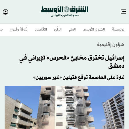
الرئيسية
الشرق الأوسط​
العالم
الرأي
الاقتصاد
ثقافة وفنون
صح
شؤون إقليمية
إسرائيل تخترق مخابئ «الحرس» الإيراني في
دمشق
غارة على العاصمة توقع قتيلين «غير سوريين»