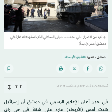
جانب من الأضرار التي لحقت بالمبنى السكني الذي استهدفته غارة في
دمشق أمس (إ.ب.أ)
دمشق - لندن:
«الشرق الأوسط»
T
نُشر: 23:12-21 فبراير 2024 م ـ 12 شَعبان 1445 هـ
T
في حين أعلن الإعلام الرسمي في دمشق أن إسرائيل
شنت أمس (الأربعاء) غارة على شقة في حي راق