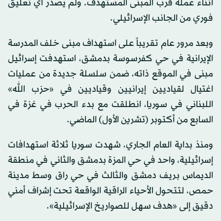
أثناء عمله قرب المبنى المستهدف. ولم يصدر أي تعليق
فوري من الجانب الإسرائيلي.
وبعد مرور عام تقريباً على استهداف مبنى خلف المدرسة
الإيرانية في حي كفرسوسة بدمشق، استهدفت إسرائيل
مبنى في الموقع ذاته، ضمن سلسلة جديدة من عمليات
اغتيال لقياديين إيرانيين وقياديين في «حزب الله»
اللبناني في سوريا، انطلقت مع بدء الحرب في غزة في
السابع من أكتوبر (تشرين الأول) الماضي.
ومنذ بداية العام الجاري، شهدت سوريا ثلاثة استهدافات
إسرائيلية، واحد في حي المزة بدمشق والثاني في منطقة
الديماس بريف دمشق والثالث في حي راق وسط مدينة
حمص، لتتحول الأحياء الراقية الواقعة تحت إشراف أمني
دقيق إلى «هدف سهل للصواريخ الإسرائيلية».