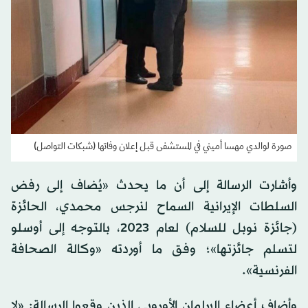
صورة لوالدي مهسا أميني في المستشفى قبل إعلان وفاتها (شبكات التواصل)
وأشارت الرسالة إلى أن ما يحدث «يُضاف إلى رفض
السلطات الإيرانية السماح لنرجس محمدي، الحائزة
(جائزة نوبل للسلام) لعام 2023، بالتوجه إلى أوسلو
لتسلم جائزتها»؛ وفق ما أوردته «وكالة الصحافة
الفرنسية».
وأضاف أعضاء البرلمان الأوروبي الذين وقعوا الرسالة: «لا