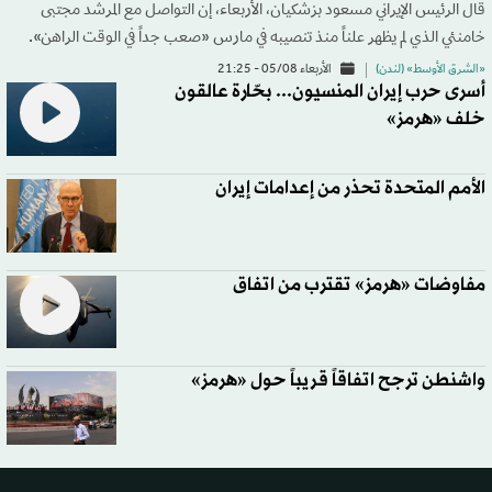
قال الرئيس الإيراني مسعود بزشكيان، الأربعاء، إن التواصل مع المرشد مجتبى
خامنئي الذي لم يظهر علناً منذ تنصيبه في مارس «صعب جداً في الوقت الراهن».
«الشرق الأوسط» (لندن)
الأربعاء 05/08 - 21:25
أسرى حرب إيران المنسيون... بحّارة عالقون
خلف «هرمز»
الأمم المتحدة تحذر من إعدامات إيران
مفاوضات «هرمز» تقترب من اتفاق
واشنطن ترجح اتفاقاً قريباً حول «هرمز»