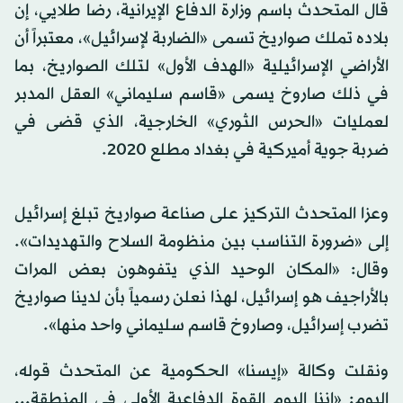
قال المتحدث باسم وزارة الدفاع الإيرانية، رضا طلايي، إن
بلاده تملك صواريخ تسمى «الضاربة لإسرائيل»، معتبراً أن
الأراضي الإسرائيلية «الهدف الأول» لتلك الصواريخ، بما
في ذلك صاروخ يسمى «قاسم سليماني» العقل المدبر
لعمليات «الحرس الثوري» الخارجية، الذي قضى في
ضربة جوية أميركية في بغداد مطلع 2020.
وعزا المتحدث التركيز على صناعة صواريخ تبلغ إسرائيل
إلى «ضرورة التناسب بين منظومة السلاح والتهديدات».
وقال: «المكان الوحيد الذي يتفوهون بعض المرات
بالأراجيف هو إسرائيل، لهذا نعلن رسمياً بأن لدينا صواريخ
تضرب إسرائيل، وصاروخ قاسم سليماني واحد منها».
ونقلت وكالة «إيسنا» الحكومية عن المتحدث قوله،
اليوم: «إننا اليوم القوة الدفاعية الأولى في المنطقة...