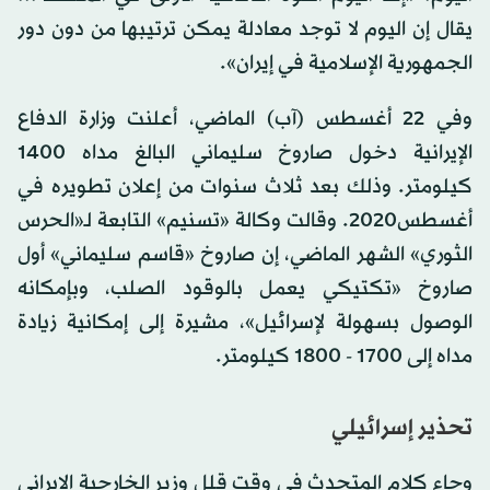
يقال إن اليوم لا توجد معادلة يمكن ترتيبها من دون دور
الجمهورية الإسلامية في إيران».
وفي 22 أغسطس (آب) الماضي، أعلنت وزارة الدفاع
الإيرانية دخول صاروخ سليماني البالغ مداه 1400
كيلومتر. وذلك بعد ثلاث سنوات من إعلان تطويره في
أغسطس2020. وقالت وكالة «تسنيم» التابعة لـ«الحرس
الثوري» الشهر الماضي، إن صاروخ «قاسم سليماني» أول
صاروخ «تكتيكي يعمل بالوقود الصلب، وبإمكانه
الوصول بسهولة لإسرائيل»، مشيرة إلى إمكانية زيادة
مداه إلى 1700 - 1800 كيلومتر.
تحذير إسرائيلي
وجاء كلام المتحدث في وقت قلل وزير الخارجية الإيراني