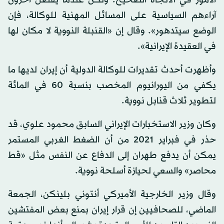
الأمور في الاتجاه الصحيح. ولكن عندما يفضل آخرون
آراءهم السياسية على المسائل المهنية للوكالة، فإن
الوضع سيتدهور». وقال إن «القنبلة النووية لا مكان لها
في العقيدة الإيرانية».
وأظهرت أحدث تقديرات للوكالة الدولية أن إيران لديها ما
يكفي من اليورانيوم المخصب بنسبة 60 في المائة
لتطوير ثلاث قنابل نووية.
وكان وزير الاستخبارات الإيراني السابق محمود علوي، قد
حذر في فبراير 2021 من أن الضغط الغربي المستمر
يمكن أن يدفع طهران إلى الدفاع عن النفس مثل «قط
محاصر» والسعي لحيازة أسلحة نووية.
وقال وزير الخارجية الأميركي أنتوني بلينكن، الجمعة
الماضي، للصحافيين إن قرار إيران بمنع بعض المفتشين