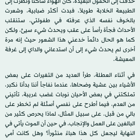
حدقتُ إلى الحقول البعيدة، كان الهواء ساكناً ونظرتُ إلى
الطبيعة الخلابة طويلاً، فبدت أكثر ضبابية، وشعرت
بالخوف نفسه الذي عرفته في طفولتي، ستنقلب
الأحداث فجأة رأساً على عقب ويحدث شيء سيئ، ولكن
كما هو الحال دائماً خدعني هذا الشعور حيث إنه مرة
أخرى لم يحدث شيء إلى أن استدعاني والداي إلى غرفة
المعيشة.
في أثناء العطلة، طرأ العديد من التغيرات على بعض
الأشياء بين عشية وضحاها، عندما نفاجأ أننا بدأنا نكبر،
تملكتني في بعض الأحيان نوبات غضب غريبة، تأتيني
من العدم، فيما أطرح على نفسي أسئلة لم تخطر على
بالي من قبل. على سبيل المثال، لماذا يحرص كثير من
البالغين على العمل والإنجاب، في حين أن الموت يأتي في
النهاية ليجعل كل هذا هباءً منثوراً؟ وهل كانت أمي