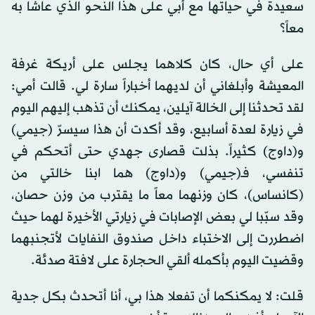
سعيدة في حياتها مع أبي على هذا النحو الذي عاشا به
معاً؟
على أي حال، كان كلاهما يجلس على أريكة غرفة
المعيشة وأبلغاني أن لديهما أخباراً سارة لي. قالت أمي:
لقد تحدثنا إلى الخالة آيلين، يمكنك أن تذهب إليهم اليوم
في زيارة لعدة أسابيع، وقد أكدت أن هذا سيسرّ (جيمي)
و(داوج) كثيراً. بذلت قصارى جهدي حتى أتحكم في
تنفسي، فـ(جيمي) و(داوج) هما ابنا خالتي من
(كانساس)، كان وزنهما معاً ما يقترب من وزن حصان،
وقد سبّبا لي بعض الإصابات في زيارتي الأخيرة لهما حيث
اضطررت إلى الاختباء داخل صندوق النفايات لأتجنبهما
وقضيت اليوم بأكمله ألقي الحجارة على لافتة صدئة.
قلت: لا يمكنكما أن تفعلا هذا بي، أنا أتحدث بكل جدية