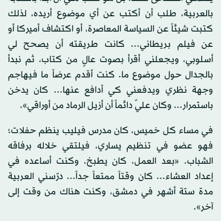
بالعربية، طلب أن أكتب عن أي موضوع أريده، لذلك
كتبت شيئاً عن السياسة المعاصرة، أو اكتشاف أميركا أو
عن فيلم بريطاني... كانت طريقته أن يصحح لي
أسلوبي، ويجعلني أقرأ بصوت عالٍ من كتاب، ثم نبدأ
بالجدال حول موضوع ما. كنت أقدم عرضاً ما فيهاجم
وجهة نظري ويدفعني كي أدافع عنها... كان يدخن
باستمرار... وكان عليّ دائماً أن أزيل الرماد من أوراقي».
في مساء كل خميس، كان مدرس فيليب ينظم حفلات؛
فهو عضو في تنظيم يساري، فيلتقي خلاله برفاقه
الشباب. «بعد العمل، كان يطبخ، وكنت أساعده في
إعداد العشاء... كان وقتاً ممتعاً جداً... درّسني العربية
مدة ستة أشهر في دمشق، وكنت هناك من وقت إلى
آخر».