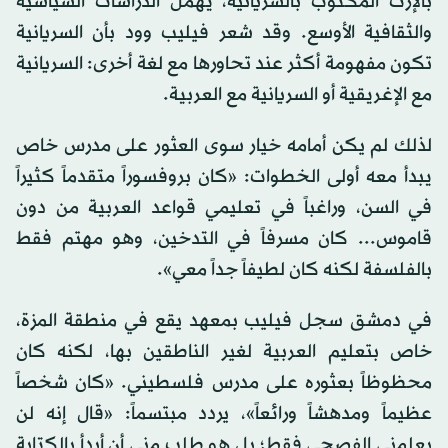
بالإرث المكتوب بالسريانية، يهمل الدراسات السياسية
والثقافية الأوسع. وقد شعر فيليب وود بأن السريانية
تكون مفهومة أكثر عند تحاورها مع لغة أخرى: السريانية
مع الإغريقية أو السريانية مع العربية.
لذلك لم يكن أمامه خيار سوى العثور على مدرس خاص
يبدأ معه أولى الخطوات: «كان بروفسوراً متقدماً كثيراً
في السن، وراغباً في تعليمي قواعد العربية من دون
قاموس... كان مسرفاً في التدخين، وهو مهتم فقط
بالفلسفة لكنه كان لطيفاً جداً معي».
في دمشق سجل فيليب بمعهد يقع في منطقة المزة،
خاص بتعليم العربية لغير الناطقين بها، لكنه كان
محظوظاً بعثوره على مدرس فلسطيني. «كان شخصاً
عظيماً ومدهشاً ورائعاً»، يردد مبتسماً: «قال إنه لن
يعلمني الفصحى فقط؛ بل هو طلب مني أن أبدأ بالكتابة