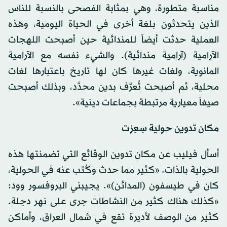
مناسبة متطورة، وهي بمثابة الفصحى بالنسبة للناس
الذين يتحدثون بلغة أخرى في الحياة اليومية، وهذه
العملية حدثت أيضاً للمندائية حين أصبحت اللهجات
الآرامية (آرامية مندائية). والشيء نفسه مع الآرامية
المانوية، ولغات غيرها كان لها تاريخ باعتبارها لغات
محلية، ثم أصبحت تُعرَّف بدين محدَّد، وبذلك أصبحت
صيغاً معيارية مرتبطة بجماعات دينية».
مكان تدوين حولية سِعِرْت
أسأل فيليب عن مكان تدوين الوقائع التي تضمنتها هذه
الحولية بالذات. «كثير مما حدث وكُتب عنه في الحولية،
كان في طيسفون (المدائن)». يجيبني البروفسور وود:
«كذلك هناك كثير من النشاطات جرى على نهر دجلة.
كثير من الوصف لأديرة تقع في شمال العراق، وأماكن