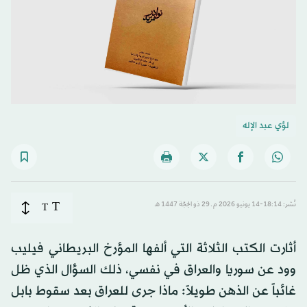
لؤي عبد الإله
T
نُشر: 18:14-14 يونيو 2026 م ـ 29 ذو الحِجّة 1447 هـ
T
أثارت الكتب الثلاثة التي ألفها المؤرخ البريطاني فيليب
وود عن سوريا والعراق في نفسي، ذلك السؤال الذي ظل
غائباً عن الذهن طويلاً: ماذا جرى للعراق بعد سقوط بابل