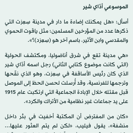
الموسوعي أدّاي شير
أسأل: «هل يمكنك إضاءة ما دار في مدينة سِعِرْت التي
ذكرها عدد من المؤرخين المسلمين؛ مثل ياقوت الحموي
والمقدسي وابن الأثير، باسم آخر هو (سِعِرْد)؟».
«هي مدينة تقع في شرق أناضوليا، ومكتشف الحولية
(التي كانت موضوع كتابي الثاني) رجل اسمه أدّاي شير
الذي كان رئيس الأساقفة في سِعِرْت، وهو الذي نقّحها
وترجمها للفرنسية، وقد أُرسلت لحسن الحظ إلى الموصل
قبل مقتله خلال الإبادة الجماعية التي ارتكبت عام 1915
على يد جماعات غير نظامية من الأتراك والكرد».
«كان من المفترض أن المكتبة أخفيت في بئر داخل
منشفة»، يقول فيليب، «لكن لم يتم العثور عليها...