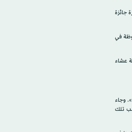
ة جائزة
ظلت محفوظة في
ة عشاء
». وجاء
لب تلك