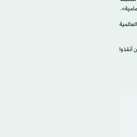
امية».
لعالمية
 أنقذوا