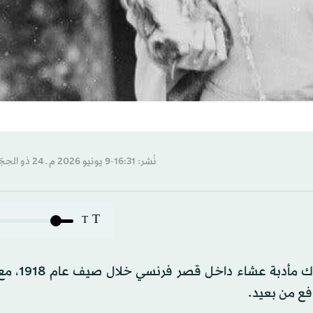
نُشر: 16:31-9 يونيو 2026 م ـ 24 ذو الحِجّة 1447 هـ
T
T
في قصة لم يسبق نشرها للكاتبة إديث 
افع من بعيد.