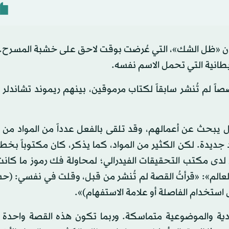
ضاً بعنوان «ظل الشك»، التي عُرضت بوقت لاحق على خشبة المسرح
ريطانية التي تحمل الاسم نفسه.
لحالية بالصدور عام 1998، ونشرت قصصاً لم تُنشر سابقاً لكتاب مرموقين، بينهم ريموند تشان
ل يبحث عن أعمالهم، وقد تلقى بالفعل عدداً من المواد من
ديدة. لكن الكثير من المواد، كما يذكر، كان مكتوباً بخط ا
 لدى مكتب التحقيقات الفيدرالي؛ لمحاولة فك رموز ما كان
لعالم»: «قرأتُ القصة لم تُنشر من قبل، وقلت في نفسي: (حسن
ستخدام الفاصلة أو علامة الاستفهام)».
دية والموضوعية متماسكة. وربما تكون هذه القصة واحدة 