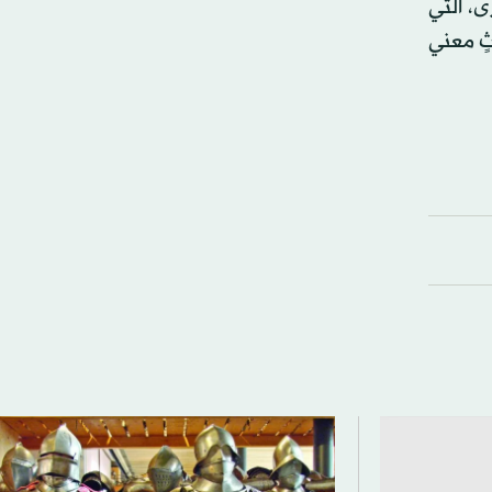
ى، التي
ثٍ معني