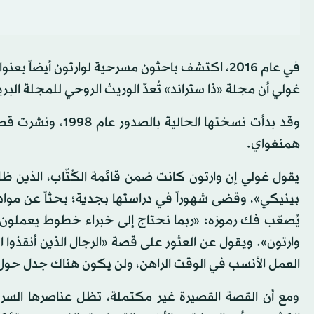
في عام 2016، اكتشف باحثون مسرحية لوارتون أي
غولي أن مجلة «ذا ستراند» تُعدّ الوريث الروحي للمجلة الب
وقد بدأت نسختها ا
همنغواي.
يقول غولي إن وارتون كانت ضمن قائمة الكُتّاب، الذين ظ
بينيكي»، وقضى شهوراً في دراستها بجدية؛ بحثاً عن مواد ج
يُصعّب فك رموزه: «ربما نحتاج إلى خبراء خطوط يعملون
وارتون». ويقول عن العثور على قصة «الرجال الذين أنقذوا ا
العمل الأنسب في الوقت الراهن، ولن يكون هناك جدل حول ا
ومع أن القصة القصيرة غير مكتملة، تظل عناصرها السر