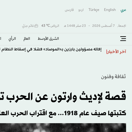
عربي
English
Türkçe
اردو
فارسى
الجمعة,
7 أغسطس 2026
-
23 صفَر 1448 هـ
الرياض
℃
43
غائم جزئي
الشرق الأوسط​
العالم
الرأي
ا
إقالة مسؤولين بارزين بـ«الموساد» فشلا في إسقاط النظام ال
آخر الأخبار
ثقافة وفنون
قصة لإديث وارتون عن الحرب ترى الن
كتبتها صيف عام 1918... مع اقتراب الحرب العالمية الأولى من نهايتها