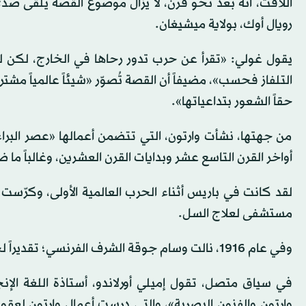
اللافت، أنه بعد نحو قرن، لا يزال موضوع القصة يلقى صدى
رويال أوك، بولاية ميشيغان.
يقول غولي: «تقرأ عن حرب تدور رحاها في الخارج، لكن ل
التلفاز فحسب»، مضيفاً أن القصة تُصوّر «شيئاً عالمياً م
حقاً الشعور بتداعياتها».
من جهتها، نشأت وارتون، التي تتضمن أعمالها «عصر البر
أواخر القرن التاسع عشر وبدايات القرن العشرين، وغالباً ما 
لقد كانت في باريس أثناء الحرب العالمية الأولى، وكرّست
مستشفى لعلاج السل.
وفي عام 1916، نالت وسام جوقة الشرف الفرنسي؛ تقديراً لجهودها خلال الحرب.
في سياق متصل، تقول إميلي أورلاندو، أستاذة اللغة الإ
وارتون والفنون البصرية»، والتي درست أعمال وارتون لعقود