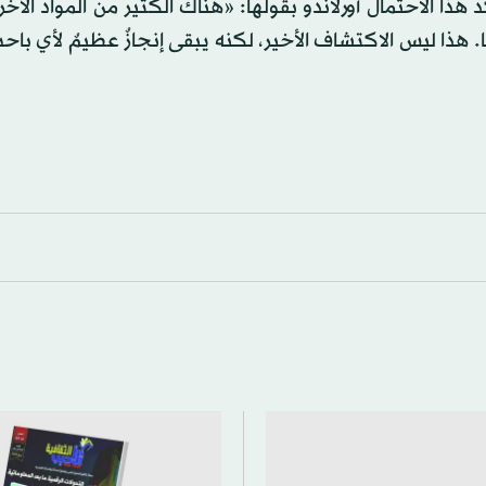
 هذا الاحتمال أورلاندو بقولها: «هناك الكثير من المواد الأخر
 هذا ليس الاكتشاف الأخير، لكنه يبقى إنجازٌ عظيمٌ لأي باح