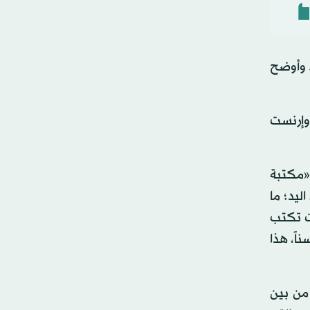
. وأوضح
دلر وإرنست
 «مكتبة
ليد؛ ما
ت تكتب
اً، هذا
من بين