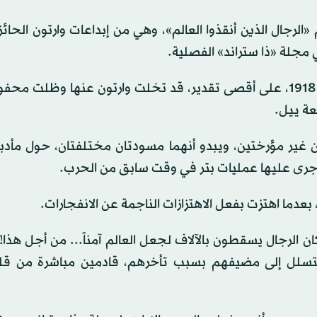
رجال الذين أنقذوا العالم»، وهي من إبداعات وارتون الحائز
 مجلة «ذا ستراند» الفصلية.
ويُعتقد أن القصة، التي يعتقد أنها كتبت في يوليو (تموز) 1918، على أقصى تقدير، قد تخلت وارتون عنها و
عة ييل.
ير مؤرختين، ويبدو أنهما مسودتان مختلفتان، حول مأدب
 أجرى عليها عمليات بتر في وقت سابق من الحرب.
، بعدما اهتزت بفعل الاهتزازات الناجمة عن الانفجارات.
الرجال يسقطون بالآلاف لجعل العالم آمناً... من أجل هذا!
يتسلل إلى مضيفهم بسبب تأخرهم، قادمين مباشرة من ق