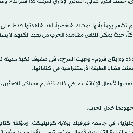
، حسب أندرو غولي، المحرر الإداري لمجلة «ذا ستراند»، وم
م تشعر يوماً بأنها تمسُّك شخصياً، لقد شاهدتها فقط على
شتركاً، حيث يمكن للناس مشاهدة الحرب من بعيد، لكنهم لا ي
اءة» و«إيثان فروم» و«بيت المرح»، في صفوف نخبة مدينة ني
ضمّنت قضايا الطبقة الأرستقراطية في كتاباتها.
 نفسها لأعمال الإغاثة، بما في ذلك تنظيم مساكن للاجئين، 
نجليزية، في جامعة فيرفيلد بولاية كونيتيكت، ومؤلفة كتاب
: «القراءة التقليدية لأعمال وارتون توحي بأنها مجرد مؤرخة