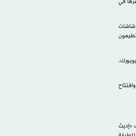
قرها في
 شاشات
ستطيعون
ويورك،
وافتتاح
 «إديث
 للطبقة