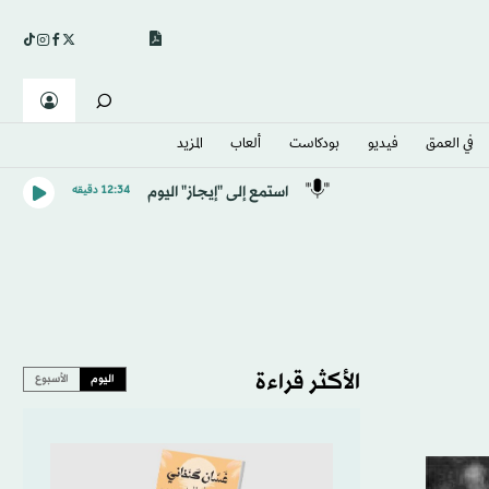
في العمق
فيديو
بودكاست
ألعاب
المزيد
استمع إلى "إيجاز" اليوم
12:34 دقيقه
الأكثر قراءة
اليوم
الأسبوع