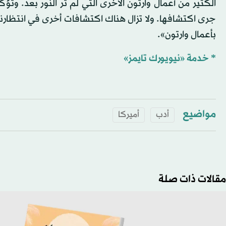
الكثير من أعمال وارتون الأخرى التي لم تر النور بعد. وتؤكد
جرى اكتشافها. ولا تزال هناك اكتشافات أخرى في انتظارنا.
بأعمال وارتون».
* خدمة «نيويورك تايمز»
مواضيع
أدب
أميركا
مقالات ذات صلة