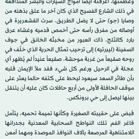
وعظمتها، أغرقته أيضاً أمواج السيارات والبشر المتدافعة
في ذلك الشارع الفسيح الذي كان آخر ما علق بذهنه من
وصايا (جو) حتى لا يضل الطريق. سرت القشعريرة في
أوصاله من مفرق رأسه حتى أخمص قدميه وغشاه عرق
بارد كالثلج، ذاك العبور من مخبئه الخانق في جوف
السفينة (ليبرتيه) إلى ترحيب تمثال الحرية الذي خلّف في
روحه صقيعاً من غربة موحشة، صقيعاً عنيداً لم يُظهر أي
عجلة في الرحيل ورغم كل شيء فقد ملأ الإيمان قلبه
بأن طائر السعد سيعود ليحط على كتفه حالما يعثر على
موقف الحافلة الأولى من أربع حافلات كان عليه أن يتنقل
بينها ليصل إلى حي برونكس.
قبض على حقيبته الصغيرة وكأنها تميمة تحميه، يتأمل
فاغر الفم تلك النواطح السحابية المعدنية بجدرانها
اللامتناهية المرصعة بآلاف النوافذ الموصدة ومهما أمعن