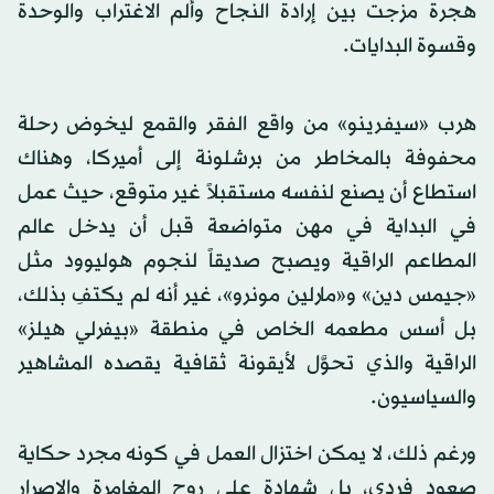
هجرة مزجت بين إرادة النجاح وألم الاغتراب والوحدة
وقسوة البدايات.
هرب «سيفرينو» من واقع الفقر والقمع ليخوض رحلة
محفوفة بالمخاطر من برشلونة إلى أميركا، وهناك
استطاع أن يصنع لنفسه مستقبلاً غير متوقع، حيث عمل
في البداية في مهن متواضعة قبل أن يدخل عالم
المطاعم الراقية ويصبح صديقاً لنجوم هوليوود مثل
«جيمس دين» و«مارلين مونرو»، غير أنه لم يكتفِ بذلك،
بل أسس مطعمه الخاص في منطقة «بيفرلي هيلز»
الراقية والذي تحوَّل لأيقونة ثقافية يقصده المشاهير
والسياسيون.
ورغم ذلك، لا يمكن اختزال العمل في كونه مجرد حكاية
صعود فردي، بل شهادة على روح المغامرة والإصرار