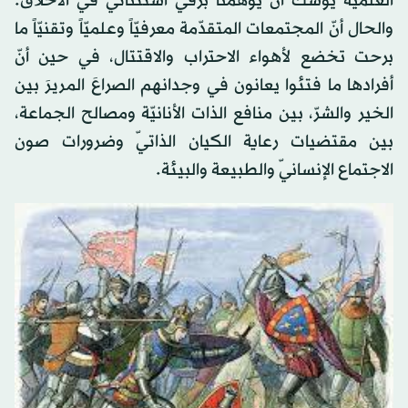
العلميّة يوشك أن يوهمنا برقيٍّ استثنائيٍّ في الأخلاق.
والحال أنّ المجتمعات المتقدّمة معرفيّاً وعلميّاً وتقنيّاً ما
برحت تخضع لأهواء الاحتراب والاقتتال، في حين أنّ
أفرادها ما فتئوا يعانون في وجدانهم الصراعَ المريرَ بين
الخير والشرّ، بين منافع الذات الأنانيّة ومصالح الجماعة،
بين مقتضيات رعاية الكيان الذاتيّ وضرورات صون
الاجتماع الإنسانيّ والطبيعة والبيئة.