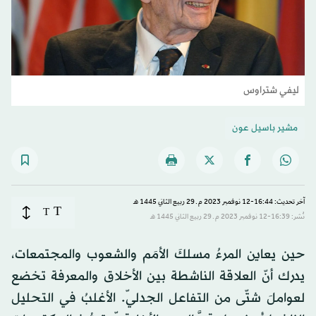
ليفي شتراوس
مشير باسيل عون
آخر تحديث: 16:44-12 نوفمبر 2023 م ـ 29 ربيع الثاني 1445 هـ
T
T
نُشر: 16:39-12 نوفمبر 2023 م ـ 29 ربيع الثاني 1445 هـ
حين يعاين المرءُ مسلكَ الأمَم والشعوب والمجتمعات،
يدرك أنّ العلاقة الناشطة بين الأخلاق والمعرفة تخضع
لعواملَ شتّى من التفاعل الجدليّ. الأغلبُ في التحليل