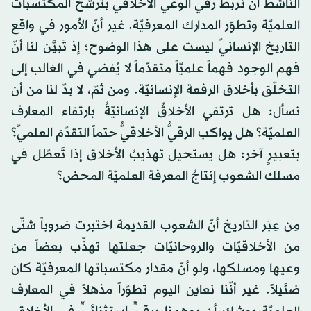
الناشط أن نربط رقيَّ الوعي الأخلاقيّ بترسُّخ المكتسبات
العلميّة وتطوّر المدارك المعرفيّة. غير أنّ الأمور في واقع
التاريخ الإنسانيّ ليست على هذا الوضوح؛ إذ تَبيَّن لنا أنّ
فهم الوجود فهماً علميّاً متقدّماً لا يُفضي في الغالب إلى
التخلّق بأخلاق الرفعة الإنسانيّة. ومن ثمّ، لا بدّ لنا من أن
نسأل: هل ترتقي الأخلاقُ الإنسانيّةُ بارتقاء المعارف
العلميّة؟ هل يواكب الرقيُّ الأخلاقيُّ حتماً التقدّمَ العلميَّ؟
بتعبيرٍ آخر: هل يستحيل تهذيبُ الأخلاق إذا تَعطّل في
مسلك الشعوب إنتاجُ المعرفة العلميّة المحض؟
مِن عِبَر التاريخ أنّ الشعوب القديمة اختبرت ضروباً شتّى
من الأخلاقيّات والروحانيّات جعلتها تهذّب بعضاً من
وعيها ومسلكها، ولو أنّ مقدار مكتسباتها المعرفيّة كان
ضئيلاً. غير أنّنا نعاين اليوم تطوّراً مذهلاً في المعارف