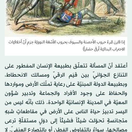
إذا قارن المرءُ حروب الأحصنة والسيوف بحروب الأشعّة النوويّة جزم أنّ أخلاقيّات
الاحتراب البدائيّة أرقى حضاريًّا
أعتقد أنّ المسألة تتعلّق بطبيعة الإنسان المفطور على
التنازع الجوّانيّ بين قيَم الرقيّ ومسالك الانحطاط،
وبطبيعة الدولة المبنيّة على رعاية تملّك الأرض ومواردها
والحفاظ على وجود الأفراد والجماعة وتدبير شؤون
المعيّة في المدينة الإنسانيّة الواحدة. ذلك بأنّه ليس من
اليسر تدبيرُ حياة الناس على الأرض في مقاطعاتٍ شبهِ
متجانسةٍ تحوّلت شيئاً فشيئاً إلى دوَلٍ مستقلّةٍ ترعى
مصالحَها، سواءٌ بالتفاوض الفطن أو بالتصارع العنفيّ. لا