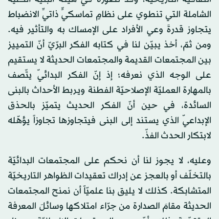
الشاملة التي تنطوي على نظامٍ تماسكيٍّ ذاتيِّ الانضباط
يتجاوز قدرةَ وعي الأفراد على الإمساك به والتأثير فيه.
ومن ثمّ، أخذ يبيّن لنا في كتابه الفكر البرّيّ أنّ التمييز
بين المجتمعات القديمة والمجتمعات الحديثة لا يستقيم
على الوجه الذي نعرفه؛ إذ إنّ الفكر البدائيّ يتّصف
بالمهارة العمليّة الإصلاحيّة الفطنة ويربط الأحداث بالبنى
السائدة، في حين أنّ الفكر الحديث يتميّز بالحذق
الإبداعيّ الذي يستند إلى البنى فيتجاوزها تجاوزاً يؤهّله
لابتكار الحدث الفذّ.
وعليه، لا يجوز لنا أن نحكم على المجتمعات البدائيّة
بالتخلّف أو بالعجز عن إدراك تعقيدات الظواهر التاريخيّة
المتشابكة. كذلك لا يليق بنا علميّاً أن نمنح المجتمعات
الحديثة مقامَ الصدارة من جرّاء امتلاكها وسائلَ المعرفة