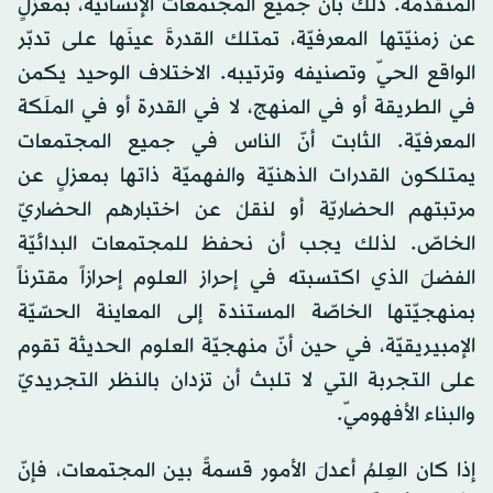
المتقدّمة. ذلك بأنّ جميع المجتمعات الإنسانيّة، بمعزلٍ
عن زمنيّتها المعرفيّة، تمتلك القدرةَ عينَها على تدبّر
الواقع الحيّ وتصنيفه وترتيبه. الاختلاف الوحيد يكمن
في الطريقة أو في المنهج، لا في القدرة أو في الملَكة
المعرفيّة. الثابت أنّ الناس في جميع المجتمعات
يمتلكون القدرات الذهنيّة والفهميّة ذاتها بمعزلٍ عن
مرتبتهم الحضاريّة أو لنقلْ عن اختبارهم الحضاريّ
الخاصّ. لذلك يجب أن نحفظ للمجتمعات البدائيّة
الفضلَ الذي اكتسبته في إحراز العلوم إحرازاً مقترناً
بمنهجيّتها الخاصّة المستندة إلى المعاينة الحسّيّة
الإمبيريقيّة، في حين أنّ منهجيّة العلوم الحديثة تقوم
على التجربة التي لا تلبث أن تزدان بالنظر التجريديّ
والبناء الأفهوميّ.
إذا كان العِلمُ أعدلَ الأمور قسمةً بين المجتمعات، فإنّ