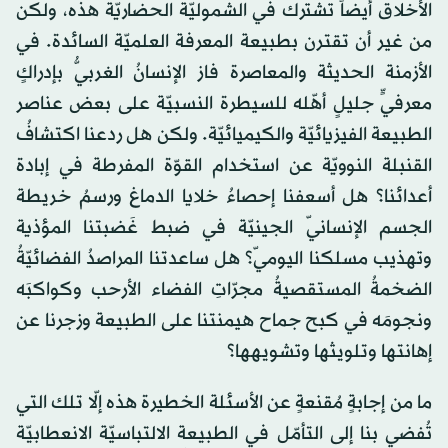
الأخلاق أيضاً تشترك في الشموليّة الحضاريّة هذه، ولكن
من غير أن تقترن بطبيعة المعرفة العلميّة السائدة. في
الأزمنة الحديثة والمعاصرة فاز الإنسانُ الغربيُّ بإدراكٍ
معرفيٍّ جليلٍ أهّله للسيطرة النسبيّة على بعض عناصر
الطبيعة الفيزيائيّة والكيميائيّة. ولكن هل ردعنا اكتشافُ
القنبلة النوويّة عن استخدام القوّة المفرطة في إبادة
أعدائنا؟ هل أسعفنا إحصاءُ خلايا الدماغ ورسمُ خريطة
الجسم الإنسانيّ الجينيّة في ضبط غَضبتنا المؤذية
وتهذيب مسلكنا اليوميّ؟ هل ساعدتنا المراصدُ الفضائيّةُ
الضخمةُ المستقصيةُ مجرّاتِ الفضاء الأرحب وكواكبَه
ونجومَه في كبح جماح هيمنتنا على الطبيعة وزجرنا عن
إهانتها وتلويثها وتشويهها؟
ما من إجابةٍ مُقنعةٍ عن الأسئلة الخطيرة هذه إلّا تلك التي
تُفضي بنا إلى التأمّل في الطبيعة الالتباسيّة الانعطابيّة