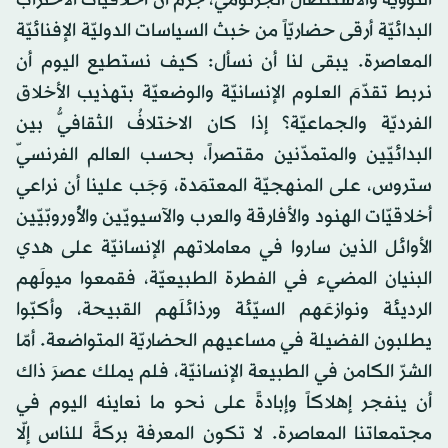
البدائيّة أرقى حضاريّاً من خبث السياسات الدوليّة الإفنائيّة
المعاصرة. يبقى لنا أن نسأل: كيف نستطيع اليوم أن
نربط تقدّمَ العلوم الإنسانيّة والوضعيّة بتهذيب الأخلاق
الفرديّة والجماعيّة؟ إذا كان الاختلافُ الثقافيُّ بين
البدائيّين والمتمدّنين مقتصراً، بحسب العالم الفرنسيّ
ستروس، على المنهجيّة المعتمَدة، وَجَب علينا أن نراعي
أخلاقيّات الهنود والأفارقة والعرب والآسيويّين والأُوروبّيّين
الأوائل الذين ساروا في معاملاتهم الإنسانيّة على هدي
البنيان المضيء في الفطرة الطبيعيّة، فقمعوا ميولَهم
الرديئة ونوازعَهم السيّئة ورذائلَهم القبيحة، وأكبّوا
يطلبون الفضيلة في مساعيهم الحضاريّة المتواضعة. أمّا
الشرّ الكامن في الطبيعة الإنسانيّة، فلم يملك عصرَ ذاك
أن ينفجر إهلاكاً وإبادةً على نحو ما نعاينه اليوم في
مجتمعاتنا المعاصرة. لا تكون المعرفة بركةً للناس إلّا