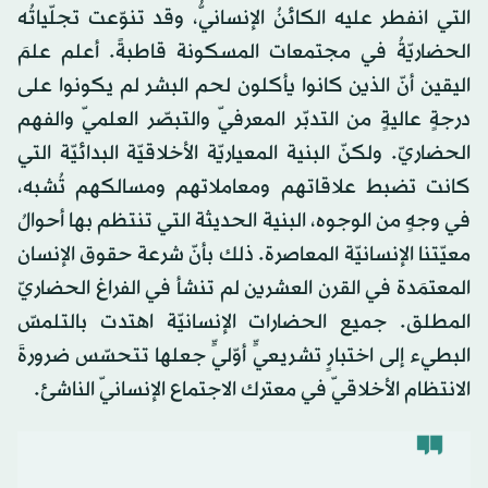
التي انفطر عليه الكائنُ الإنسانيُّ، وقد تنوّعت تجلّياتُه
الحضاريّةُ في مجتمعات المسكونة قاطبةً. أعلم علمَ
اليقين أنّ الذين كانوا يأكلون لحم البشر لم يكونوا على
درجةٍ عاليةٍ من التدبّر المعرفيّ والتبصّر العلميّ والفهم
الحضاريّ. ولكنّ البنية المعياريّة الأخلاقيّة البدائيّة التي
كانت تضبط علاقاتهم ومعاملاتهم ومسالكهم تُشبه،
في وجهٍ من الوجوه، البنية الحديثة التي تنتظم بها أحوالُ
معيّتنا الإنسانيّة المعاصرة. ذلك بأنّ شرعة حقوق الإنسان
المعتمَدة في القرن العشرين لم تنشأ في الفراغ الحضاريّ
المطلق. جميع الحضارات الإنسانيّة اهتدت بالتلمسّ
البطيء إلى اختبارٍ تشريعيٍّ أوّليٍّ جعلها تتحسّس ضرورةَ
الانتظام الأخلاقيّ في معترك الاجتماع الإنسانيّ الناشئ.