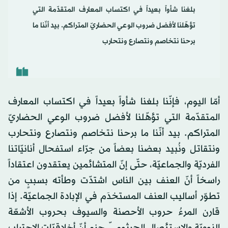
بلغنا شأواً بعيداً في اكتساب المعارف المتقدّمة التي
تؤهّلنا لأفضل ضروب الوعي الحضاريّ المتراكم. بيد أنّنا ما
برحنا نتخاصم ونتصارع ونتحارب
أمّا اليوم، فإنّنا بلغنا شأواً بعيداً في اكتساب المعارف
المتقدّمة التي تؤهّلنا لأفضل ضروب الوعي الحضاريّ
المتراكم. بيد أنّنا ما برحنا نتخاصم ونتصارع ونتحارب
ونتقاتل ونُبيد بعضنا بعضاً من جرّاء استفحال أنانيّاتنا
الفرديّة والجماعيّة، حتّى إنّ المتشائمين يعتقدون اعتقاداً
راسخاً أنّ العنف بين الناس اشتدّت وطأته بسببٍ من
تطوّر أساليب العنف المستخدَم في الإبادة الجماعيّة. إذا
قارن المرءُ حروب الأحصنة والسيوف بحروب الأشعّة
النوويّة والاستئصال الجرثوميّ، جزم أنّ أخلاقيّات الاحتراب