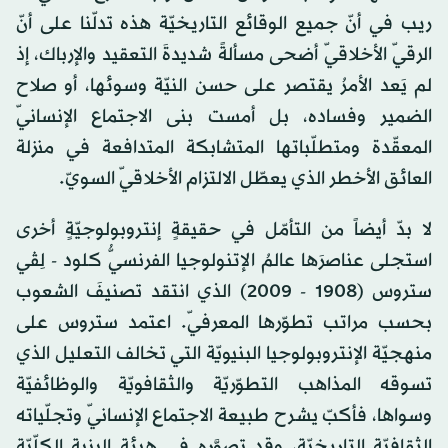
ريب في أنّ جميع الوقائع التاريخيّة هذه تدلّنا على أنّ
الرقيّ الأخلاقيّ أضحى مسألةً شديدةَ التعقيد والإرباك، إذ
لم يَعد الأمرُ يقتصر على حسن النيّة وسوئها، أو صلاح
الضمير وفساده، بل أمست بنى الاجتماع الإنسانيّ
المعقّدة ومتطلّباتها المتشابكة المتدافعة في منزلة
العائق الأخطر الذي يعطّل الالتزام الأخلاقيّ السويّ.
لا بدّ أيضاً من التأمّل في حقيقةٍ إنتروبولوجيّةٍ أخرى
استجلى عناصرَها عالمُ الإتنولوجيا الفرنسيُّ كلود - لِڤي
ستروس (1908 - 2009) الذي انتقد تصنيفَ الشعوب
بحسب مراتب تطوّرها المعرفيّ. اعتمد ستروس على
منهجيّة الإنتروبولوجيا البنيويّة التي تخالف التعليل الذي
تسوقه المذاهب التطوّريّة والثقافويّة والوظائفيّة
وسواها، فأكبّ يشرح طبيعة الاجتماع الإنسانيّ وتجلّياته
الثقافيّة التاريخيّة، وقد تصوَّره في هيئة البنية الكلّيّة