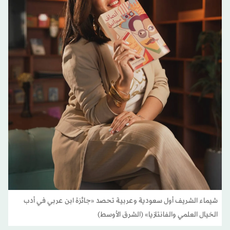
شيماء الشريف أول سعودية وعربية تحصد «جائزة ابن عربي في أدب
الخيال العلمي والفانتازيا» (الشرق الأوسط)