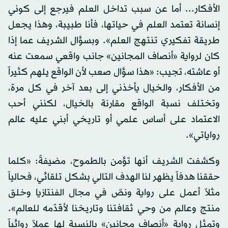
الأفكار... أما عن سبب تداخل العلم فيرجع إلى كوني
إنسانة تعتمد العلم في حياتها، فأنا طبيبة، وهذا يجعل
طريقة تفكيري تنتهج العلم». وبسؤال الشريف عما إذا
كان لرواية «أنصاف المجانين» جانب واقعي سمعت عنه
أو عاشته، تجيب: «هذا سؤال صعب لأن الواقع يلهم كثيراً
من الأفكار، والخيال يأخذني إلى بعد آخر في كل مرة،
وتختلف نسبة الواقع مقارنة بالخيال، لكنني أحب
الاعتماد على أساس علمي أو تاريخي أبني عليه عالم
رواياتي».
وكشفت الشريف أنها تؤمن بالطموح، مضيفةً: «كلما
حققنا هدفاً يظهر لنا الهدف التالي بشكل تلقائي، فحالياً
مثلاً أعمل على رواية ونصّ في مجال الفنتازيا وخلق
منتج وعالم من وحي ثقافتنا وتاريخنا لأقدّمه للعالم».
وتمثل رواية «أنصاف مجانين» بالنسبة لها عملاً روائياً