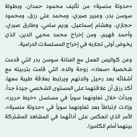
«حدوتة منسية» من تأليف محمود حمدان، وبطولة
سوسن بدر، وعبير صبري، ومحمد علي رزق، ومحمود
حجازي، وهشام إسماعيل، وريم سامي، وطارق صبري،
وأحمد فهيم، ومن إخراج محمد محيي الدين، الذي
يخوض أولى تجاربه في إخراج المسلسلات الدرامية.
وعن كواليس العمل مع الفنانة سوسن بدر التي قدمت
شخصية «سعاد»، زوجة والده، التي قامت بتربيته مع
أشقائه بعد رحيل والدتهم ويرتبط بعلاقة طيبة معها،
أكد رزق أن علاقتهما على المستوى الشخصي جيدة جداً،
وبدأت خلال تعاونهما سوياً في مسلسل «خيط حرير»،
وزادت ارتباطاً بعد تعاونهما سوياً في «حدوتة منسية»،
الأمر الذي انعكس على أدائهما في المشاهد المشتركة
بينهما أمام الكاميرا.