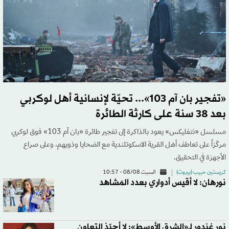
«تفجير بان آم 103»... تحيّة لإنسانية أهل لوكربي
بعد 38 سنة على كارثة الطائرة
مسلسل «نتفليكس» يعود بالذاكرة إلى تفجير طائرة «بان آم 103» فوق لوكربي
مركّزاً على تعاطف أهل القرية الاسكوتلندية مع الضحايا وذويهم، وعلى صراع
الأجهزة في التحقيق.
كريستين حبيب (بيروت)
السبت 08/08 - 10:57
نورهان: لا أقيس أدواري بعدد المَشاهد
نور غندور لـ«الشرق الأوسط»: لا أحبّذ التعاون