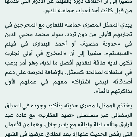
مشيراً إلى أن اختلاف دوره بالفيلم عن الأدوار التي قدمها
من قبل كانت أحد أسباب حماسه للدور.
يبدي الممثل المصري حماسه للتعاون مع المخرجين في
تجاربهم الأولى من دون تردد، سواء محمد محيي الدين
في «حدوتة منسية» أو أحمد البنداري في فيلم
«السيستم»، مشيراً إلى أن «المخرج في أولى تجاربه
تكون لديه طاقة لتقديم أفضل ما لديه، وهو أمر يرغب
في استغلاله لصالحه كممثل، بالإضافة لحرصه على دعم
أصدقائه ليبقي اشتراكه معهم في عملهم الأول
بذاكرتهم دائماً».
يختتم الممثل المصري حديثه بتأكيد وجوده في السباق
الرمضاني عبر مسلسلي «صيد العقارب» مع غادة عبد
الرازق و«ألف ليلة وليلة» مع ياسر جلال، وهما من الأعمال
التي رفض الحديث عنها إلا بعد انطلاق عرضها في الشهر