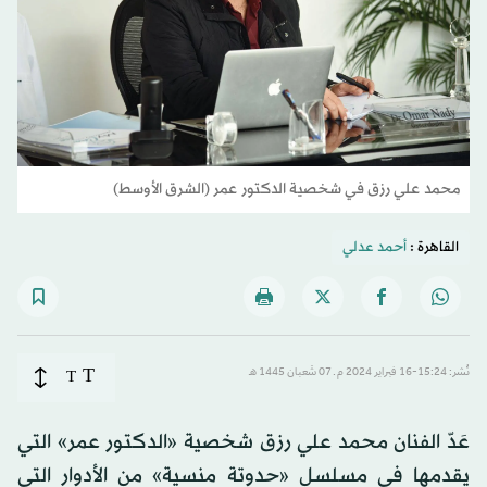
محمد علي رزق في شخصية الدكتور عمر (الشرق الأوسط)
القاهرة :
أحمد عدلي
T
نُشر: 15:24-16 فبراير 2024 م ـ 07 شَعبان 1445 هـ
T
عَدّ الفنان محمد علي رزق شخصية «الدكتور عمر» التي
يقدمها في مسلسل «حدوتة منسية» من الأدوار التي